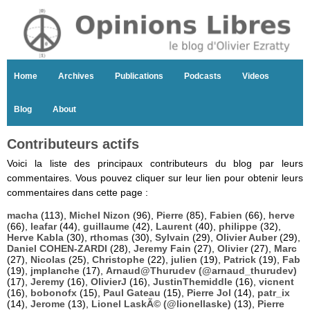
Home
Archives
Publications
Podcasts
Videos
Blog
About
Contributeurs actifs
Voici la liste des principaux contributeurs du blog par leurs
commentaires. Vous pouvez cliquer sur leur lien pour obtenir leurs
commentaires dans cette page :
macha
(113),
Michel Nizon
(96),
Pierre
(85),
Fabien
(66),
herve
(66),
leafar
(44),
guillaume
(42),
Laurent
(40),
philippe
(32),
Herve Kabla
(30),
rthomas
(30),
Sylvain
(29),
Olivier Auber
(29),
Daniel COHEN-ZARDI
(28),
Jeremy Fain
(27),
Olivier
(27),
Marc
(27),
Nicolas
(25),
Christophe
(22),
julien
(19),
Patrick
(19),
Fab
(19),
jmplanche
(17),
Arnaud@Thurudev (@arnaud_thurudev)
(17),
Jeremy
(16),
OlivierJ
(16),
JustinThemiddle
(16),
vicnent
(16),
bobonofx
(15),
Paul Gateau
(15),
Pierre Jol
(14),
patr_ix
(14),
Jerome
(13),
Lionel LaskÃ© (@lionellaske)
(13),
Pierre