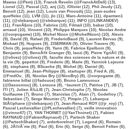
Mawas (@Pem)
(13),
Franck Revelin (@FranckAtDell)
(13),
Lionel
(12),
Pascal
(12),
anj
(12),
/Olivier
(12),
Phil Jeudy
(12),
Benoit
(12),
jean
(12),
Louis van Proosdij
(11),
jean-eudes
queffelec
(11),
LVM
(11),
jlc
(11),
Marc-Antoine
(11),
dparmen1
(11),
(@slebarque) (@slebarque)
(11),
INFO (@LINKANDEV)
(11),
FranÃ§ois
(10),
Fabrice
(10),
Filmail
(10),
babar
(10),
arnaud
(10),
Vincent
(10),
Philippe Marques
(10),
Nicolas Andre
(@corpogame)
(10),
Michel Nizon (@MichelNizon)
(10),
Alexis
(9),
David
(9),
Rafael
(9),
FredericBaud
(9),
Laurent Bervas
(9),
Mickael
(9),
Hugues
(9),
ZISERMAN
(9),
Olivier Travers
(9),
Chris
(9),
jequeffelec
(9),
Yann
(9),
Fabrice Epelboin
(9),
Benjamin
(9),
BenoÃ®t Granger
(9),
laozi
(9),
Pierre YgriÃ©
(9),
(@olivez) (@olivez)
(9),
faculte des sciences de la nature et de
la vie
(9),
gepettot
(9),
Frederic
(8),
Marie
(8),
Yannick Lejeune
(8),
stephane
(8),
BScache
(8),
Michel
(8),
Daniel
(8),
Emmanuel
(8),
Jean-Philippe
(8),
startuper
(8),
Fred A.
(8),
@FredOu_
(8),
Nicolas Bry (@NicoBry)
(8),
@corpogame
(8),
fabienne billat (@fadouce)
(8),
Bruno Lamouroux
(@Dassoniou)
(8),
Lereune
(8),
~laurent
(7),
Patrice
(7),
JB
(7),
ITI
(7),
Julien Ã‰LIE
(7),
Jean-Christophe
(7),
Nicolas
Guillaume
(7),
Bruno
(7),
Stanislas
(7),
Alain
(7),
Godefroy
(7),
Sebastien
(7),
Serge Meunier
(7),
Pimpin
(7),
Lebarque
StÃ©phane (@slebarque)
(7),
Jean-Renaud ROY (@jr_roy)
(7),
Pascal Lechevallier (@PLechevallier)
(7),
veille innovation
(@vinno47)
(7),
YAN THOINET (@YanThoinet)
(7),
Fabien
RAYNAUD (@FabienRaynaud)
(7),
Partech Shaker
(@PartechShaker)
(7),
arderborelnot
(7),
Legend
(6),
Romain
(6),
JÃ©rÃ´me
(6),
Paul
(6),
Eric
(6),
Serge
(6),
Benoit Felten
(6),