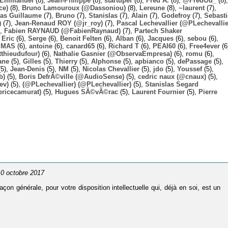
Emmanuel
(8),
Jean-Philippe
(8),
startuper
(8),
Fred A.
(8),
@FredOu_
(8),
ce)
(8),
Bruno Lamouroux (@Dassoniou)
(8),
Lereune
(8),
~laurent
(7),
las Guillaume
(7),
Bruno
(7),
Stanislas
(7),
Alain
(7),
Godefroy
(7),
Sebast
)
(7),
Jean-Renaud ROY (@jr_roy)
(7),
Pascal Lechevallier (@PLechevallie
),
Fabien RAYNAUD (@FabienRaynaud)
(7),
Partech Shaker
,
Eric
(6),
Serge
(6),
Benoit Felten
(6),
Alban
(6),
Jacques
(6),
sebou
(6),
,
MAS
(6),
antoine
(6),
canard65
(6),
Richard T
(6),
PEAI60
(6),
Free4ever
(6
thieudufour)
(6),
Nathalie Gasnier (@ObservaEmpresa)
(6),
romu
(6),
ane
(5),
Gilles
(5),
Thierry
(5),
Alphonse
(5),
apbianco
(5),
dePassage
(5),
5),
Jean-Denis
(5),
NM
(5),
Nicolas Chevallier
(5),
jdo
(5),
Youssef
(5),
b)
(5),
Boris DefrÃ©ville (@AudioSense)
(5),
cedric naux (@cnaux)
(5),
ev)
(5),
(@PLechevallier) (@PLechevallier)
(5),
Stanislas Segard
bricecamurat)
(5),
Hugues SÃ©vÃ©rac
(5),
Laurent Fournier
(5),
Pierre
 10 octobre 2017
açon générale, pour votre disposition intellectuelle qui, déjà en soi, est un