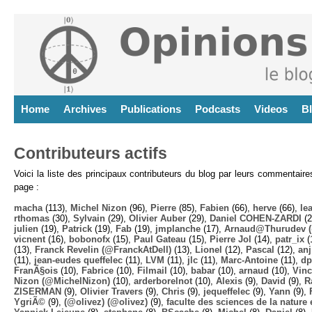
Home
Archives
Publications
Podcasts
Videos
B
Contributeurs actifs
Voici la liste des principaux contributeurs du blog par leurs commentair
page :
macha
(113),
Michel Nizon
(96),
Pierre
(85),
Fabien
(66),
herve
(66),
lea
rthomas
(30),
Sylvain
(29),
Olivier Auber
(29),
Daniel COHEN-ZARDI
(2
julien
(19),
Patrick
(19),
Fab
(19),
jmplanche
(17),
Arnaud@Thurudev (
vicnent
(16),
bobonofx
(15),
Paul Gateau
(15),
Pierre Jol
(14),
patr_ix
(
(13),
Franck Revelin (@FranckAtDell)
(13),
Lionel
(12),
Pascal
(12),
anj
(11),
jean-eudes queffelec
(11),
LVM
(11),
jlc
(11),
Marc-Antoine
(11),
dp
FranÃ§ois
(10),
Fabrice
(10),
Filmail
(10),
babar
(10),
arnaud
(10),
Vinc
Nizon (@MichelNizon)
(10),
arderborelnot
(10),
Alexis
(9),
David
(9),
R
ZISERMAN
(9),
Olivier Travers
(9),
Chris
(9),
jequeffelec
(9),
Yann
(9),
YgriÃ©
(9),
(@olivez) (@olivez)
(9),
faculte des sciences de la nature e