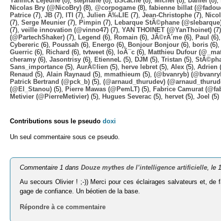
Yannick Lejeune
(8),
stephane
(8),
BScache
(8),
Michel
(8),
Daniel
(8),
Nicolas Bry (@NicoBry)
(8),
@corpogame
(8),
fabienne billat (@fadou
Patrice
(7),
JB
(7),
ITI
(7),
Julien Ã‰LIE
(7),
Jean-Christophe
(7),
Nico
(7),
Serge Meunier
(7),
Pimpin
(7),
Lebarque StÃ©phane (@slebarque
(7),
veille innovation (@vinno47)
(7),
YAN THOINET (@YanThoinet)
(7
(@PartechShaker)
(7),
Legend
(6),
Romain
(6),
JÃ©rÃ´me
(6),
Paul
(6)
Cybereric
(6),
Poussah
(6),
Energo
(6),
Bonjour Bonjour
(6),
boris
(6)
Guerric
(6),
Richard
(6),
tvtweet
(6),
loÃ¯c
(6),
Matthieu Dufour (@_mat
cheramy
(6),
Jasontrisy
(6),
EtienneL
(5),
DJM
(5),
Tristan
(5),
StÃ©ph
Sans_importance
(5),
AurÃ©lien
(5),
herve lebret
(5),
Alex
(5),
Adrien
(
Renaud
(5),
Alain Raynaud
(5),
mmathieum
(5),
(@bvanryb) (@bvanry
Patrick Bertrand (@pck_b)
(5),
(@arnaud_thurudev) (@arnaud_thurud
(@El_Stanou)
(5),
Pierre Mawas (@PemLT)
(5),
Fabrice Camurat (@fa
Metivier (@PierreMetivier)
(5),
Hugues Severac
(5),
hervet
(5),
Joel
(5)
Contributions sous le pseudo
doxi
Un seul commentaire sous ce pseudo.
Commentaire 1 dans
Douze mythes de l’intelligence artificielle
, le
Au secours Olivier ! ;-)) Merci pour ces éclairages salvateurs et, de f
gage de confiance. Un béotien de la base.
Répondre à ce commentaire