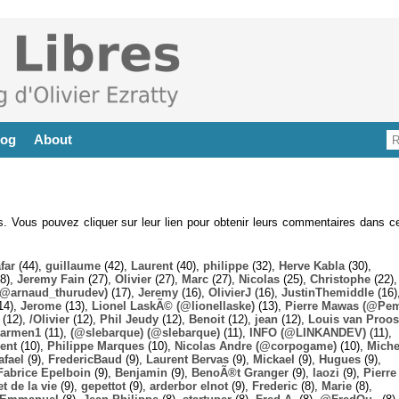
log
About
es. Vous pouvez cliquer sur leur lien pour obtenir leurs commentaires dans ce
far
(44),
guillaume
(42),
Laurent
(40),
philippe
(32),
Herve Kabla
(30),
8),
Jeremy Fain
(27),
Olivier
(27),
Marc
(27),
Nicolas
(25),
Christophe
(22),
@arnaud_thurudev)
(17),
Jeremy
(16),
OlivierJ
(16),
JustinThemiddle
(16)
14),
Jerome
(13),
Lionel LaskÃ© (@lionellaske)
(13),
Pierre Mawas (@Pe
(12),
/Olivier
(12),
Phil Jeudy
(12),
Benoit
(12),
jean
(12),
Louis van Proos
armen1
(11),
(@slebarque) (@slebarque)
(11),
INFO (@LINKANDEV)
(11),
ent
(10),
Philippe Marques
(10),
Nicolas Andre (@corpogame)
(10),
Miche
afael
(9),
FredericBaud
(9),
Laurent Bervas
(9),
Mickael
(9),
Hugues
(9),
Fabrice Epelboin
(9),
Benjamin
(9),
BenoÃ®t Granger
(9),
laozi
(9),
Pierre
t de la vie
(9),
gepettot
(9),
arderbor elnot
(9),
Frederic
(8),
Marie
(8),