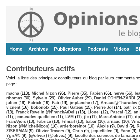
Home
Archives
Publications
Podcasts
Videos
B
Contributeurs actifs
Voici la liste des principaux contributeurs du blog par leurs commentair
page :
macha
(113),
Michel Nizon
(96),
Pierre
(85),
Fabien
(66),
herve
(66),
lea
rthomas
(30),
Sylvain
(29),
Olivier Auber
(29),
Daniel COHEN-ZARDI
(2
julien
(19),
Patrick
(19),
Fab
(19),
jmplanche
(17),
Arnaud@Thurudev (
vicnent
(16),
bobonofx
(15),
Paul Gateau
(15),
Pierre Jol
(14),
patr_ix
(
(13),
Franck Revelin (@FranckAtDell)
(13),
Lionel
(12),
Pascal
(12),
anj
(11),
jean-eudes queffelec
(11),
LVM
(11),
jlc
(11),
Marc-Antoine
(11),
dp
FranÃ§ois
(10),
Fabrice
(10),
Filmail
(10),
babar
(10),
arnaud
(10),
Vinc
Nizon (@MichelNizon)
(10),
arderborelnot
(10),
Alexis
(9),
David
(9),
R
ZISERMAN
(9),
Olivier Travers
(9),
Chris
(9),
jequeffelec
(9),
Yann
(9),
YgriÃ©
(9),
(@olivez) (@olivez)
(9),
faculte des sciences de la nature e