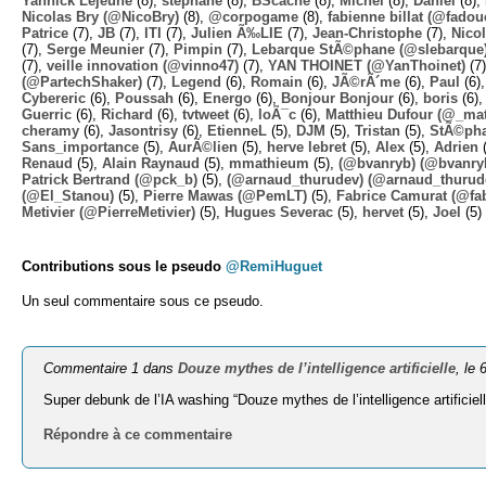
Yannick Lejeune
(8),
stephane
(8),
BScache
(8),
Michel
(8),
Daniel
(8),
Nicolas Bry (@NicoBry)
(8),
@corpogame
(8),
fabienne billat (@fadou
Patrice
(7),
JB
(7),
ITI
(7),
Julien Ã‰LIE
(7),
Jean-Christophe
(7),
Nico
(7),
Serge Meunier
(7),
Pimpin
(7),
Lebarque StÃ©phane (@slebarque
(7),
veille innovation (@vinno47)
(7),
YAN THOINET (@YanThoinet)
(7
(@PartechShaker)
(7),
Legend
(6),
Romain
(6),
JÃ©rÃ´me
(6),
Paul
(6)
Cybereric
(6),
Poussah
(6),
Energo
(6),
Bonjour Bonjour
(6),
boris
(6)
Guerric
(6),
Richard
(6),
tvtweet
(6),
loÃ¯c
(6),
Matthieu Dufour (@_mat
cheramy
(6),
Jasontrisy
(6),
EtienneL
(5),
DJM
(5),
Tristan
(5),
StÃ©ph
Sans_importance
(5),
AurÃ©lien
(5),
herve lebret
(5),
Alex
(5),
Adrien
(
Renaud
(5),
Alain Raynaud
(5),
mmathieum
(5),
(@bvanryb) (@bvanry
Patrick Bertrand (@pck_b)
(5),
(@arnaud_thurudev) (@arnaud_thurud
(@El_Stanou)
(5),
Pierre Mawas (@PemLT)
(5),
Fabrice Camurat (@fa
Metivier (@PierreMetivier)
(5),
Hugues Severac
(5),
hervet
(5),
Joel
(5)
Contributions sous le pseudo
@RemiHuguet
Un seul commentaire sous ce pseudo.
Commentaire 1 dans
Douze mythes de l’intelligence artificielle
, le
Super debunk de l’IA washing “Douze mythes de l’intelligence artificie
Répondre à ce commentaire