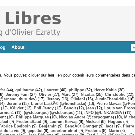
log
About
es. Vous pouvez cliquer sur leur lien pour obtenir leurs commentaires dans ce
far
(44),
guillaume
(42),
Laurent
(40),
philippe
(32),
Herve Kabla
(30),
8),
Jeremy Fain
(27),
Olivier
(27),
Marc
(27),
Nicolas
(25),
Christophe
(22),
@arnaud_thurudev)
(17),
Jeremy
(16),
OlivierJ
(16),
JustinThemiddle
(16)
14),
Jerome
(13),
Lionel LaskÃ© (@lionellaske)
(13),
Pierre Mawas (@Pe
(12),
/Olivier
(12),
Phil Jeudy
(12),
Benoit
(12),
jean
(12),
Louis van Proos
armen1
(11),
(@slebarque) (@slebarque)
(11),
INFO (@LINKANDEV)
(11),
ent
(10),
Philippe Marques
(10),
Nicolas Andre (@corpogame)
(10),
Miche
afael
(9),
FredericBaud
(9),
Laurent Bervas
(9),
Mickael
(9),
Hugues
(9),
Fabrice Epelboin
(9),
Benjamin
(9),
BenoÃ®t Granger
(9),
laozi
(9),
Pierre
t de la vie
(9),
gepettot
(9),
arderbor elnot
(9),
Frederic
(8),
Marie
(8),