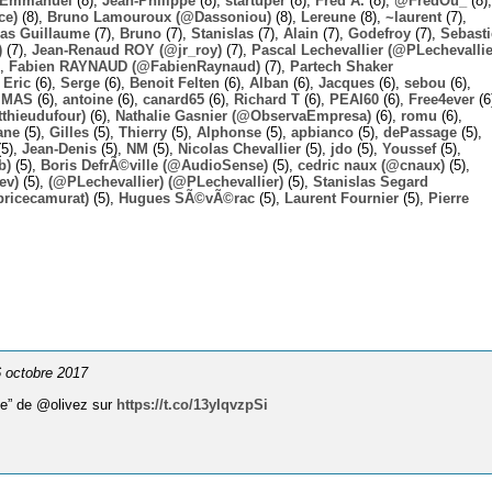
Emmanuel
(8),
Jean-Philippe
(8),
startuper
(8),
Fred A.
(8),
@FredOu_
(8),
ce)
(8),
Bruno Lamouroux (@Dassoniou)
(8),
Lereune
(8),
~laurent
(7),
las Guillaume
(7),
Bruno
(7),
Stanislas
(7),
Alain
(7),
Godefroy
(7),
Sebast
)
(7),
Jean-Renaud ROY (@jr_roy)
(7),
Pascal Lechevallier (@PLechevallie
),
Fabien RAYNAUD (@FabienRaynaud)
(7),
Partech Shaker
,
Eric
(6),
Serge
(6),
Benoit Felten
(6),
Alban
(6),
Jacques
(6),
sebou
(6),
,
MAS
(6),
antoine
(6),
canard65
(6),
Richard T
(6),
PEAI60
(6),
Free4ever
(6
thieudufour)
(6),
Nathalie Gasnier (@ObservaEmpresa)
(6),
romu
(6),
ane
(5),
Gilles
(5),
Thierry
(5),
Alphonse
(5),
apbianco
(5),
dePassage
(5),
5),
Jean-Denis
(5),
NM
(5),
Nicolas Chevallier
(5),
jdo
(5),
Youssef
(5),
b)
(5),
Boris DefrÃ©ville (@AudioSense)
(5),
cedric naux (@cnaux)
(5),
ev)
(5),
(@PLechevallier) (@PLechevallier)
(5),
Stanislas Segard
bricecamurat)
(5),
Hugues SÃ©vÃ©rac
(5),
Laurent Fournier
(5),
Pierre
 6 octobre 2017
lle” de @olivez sur
https://t.co/13yIqvzpSi