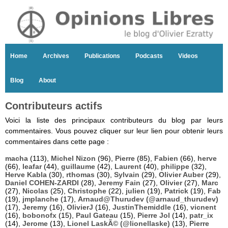
Home
Archives
Publications
Podcasts
Videos
Blog
About
Contributeurs actifs
Voici la liste des principaux contributeurs du blog par leurs
commentaires. Vous pouvez cliquer sur leur lien pour obtenir leurs
commentaires dans cette page :
macha
(113),
Michel Nizon
(96),
Pierre
(85),
Fabien
(66),
herve
(66),
leafar
(44),
guillaume
(42),
Laurent
(40),
philippe
(32),
Herve Kabla
(30),
rthomas
(30),
Sylvain
(29),
Olivier Auber
(29),
Daniel COHEN-ZARDI
(28),
Jeremy Fain
(27),
Olivier
(27),
Marc
(27),
Nicolas
(25),
Christophe
(22),
julien
(19),
Patrick
(19),
Fab
(19),
jmplanche
(17),
Arnaud@Thurudev (@arnaud_thurudev)
(17),
Jeremy
(16),
OlivierJ
(16),
JustinThemiddle
(16),
vicnent
(16),
bobonofx
(15),
Paul Gateau
(15),
Pierre Jol
(14),
patr_ix
(14),
Jerome
(13),
Lionel LaskÃ© (@lionellaske)
(13),
Pierre