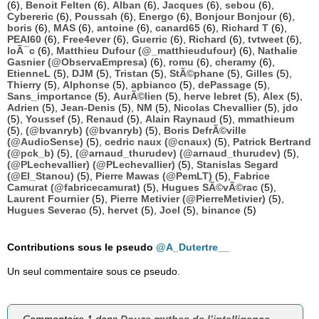
(6),
Benoit Felten
(6),
Alban
(6),
Jacques
(6),
sebou
(6),
Cybereric
(6),
Poussah
(6),
Energo
(6),
Bonjour Bonjour
(6),
boris
(6),
MAS
(6),
antoine
(6),
canard65
(6),
Richard T
(6),
PEAI60
(6),
Free4ever
(6),
Guerric
(6),
Richard
(6),
tvtweet
(6),
loÃ¯c
(6),
Matthieu Dufour (@_matthieudufour)
(6),
Nathalie
Gasnier (@ObservaEmpresa)
(6),
romu
(6),
cheramy
(6),
EtienneL
(5),
DJM
(5),
Tristan
(5),
StÃ©phane
(5),
Gilles
(5),
Thierry
(5),
Alphonse
(5),
apbianco
(5),
dePassage
(5),
Sans_importance
(5),
AurÃ©lien
(5),
herve lebret
(5),
Alex
(5),
Adrien
(5),
Jean-Denis
(5),
NM
(5),
Nicolas Chevallier
(5),
jdo
(5),
Youssef
(5),
Renaud
(5),
Alain Raynaud
(5),
mmathieum
(5),
(@bvanryb) (@bvanryb)
(5),
Boris DefrÃ©ville
(@AudioSense)
(5),
cedric naux (@cnaux)
(5),
Patrick Bertrand
(@pck_b)
(5),
(@arnaud_thurudev) (@arnaud_thurudev)
(5),
(@PLechevallier) (@PLechevallier)
(5),
Stanislas Segard
(@El_Stanou)
(5),
Pierre Mawas (@PemLT)
(5),
Fabrice
Camurat (@fabricecamurat)
(5),
Hugues SÃ©vÃ©rac
(5),
Laurent Fournier
(5),
Pierre Metivier (@PierreMetivier)
(5),
Hugues Severac
(5),
hervet
(5),
Joel
(5),
binance
(5)
Contributions sous le pseudo
@A_Dutertre__
Un seul commentaire sous ce pseudo.