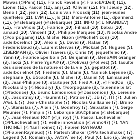
Mawas (@Pem)
(13),
Franck Revelin (@FranckAtDell)
(13),
Lionel
(12),
Pascal
(12),
anj
(12),
/Olivier
(12),
Phil Jeudy
(12),
Benoit
(12),
jean
(12),
Louis van Proosdij
(11),
jean-eudes
queffelec
(11),
LVM
(11),
jlc
(11),
Marc-Antoine
(11),
dparmen1
(11),
(@slebarque) (@slebarque)
(11),
INFO (@LINKANDEV)
(11),
FranÃ§ois
(10),
Fabrice
(10),
Filmail
(10),
babar
(10),
arnaud
(10),
Vincent
(10),
Philippe Marques
(10),
Nicolas Andre
(@corpogame)
(10),
Michel Nizon (@MichelNizon)
(10),
arderborelnot
(10),
Alexis
(9),
David
(9),
Rafael
(9),
FredericBaud
(9),
Laurent Bervas
(9),
Mickael
(9),
Hugues
(9),
ZISERMAN
(9),
Olivier Travers
(9),
Chris
(9),
jequeffelec
(9),
Yann
(9),
Fabrice Epelboin
(9),
Benjamin
(9),
BenoÃ®t Granger
(9),
laozi
(9),
Pierre YgriÃ©
(9),
(@olivez) (@olivez)
(9),
faculte
des sciences de la nature et de la vie
(9),
gepettot
(9),
arderbor elnot
(9),
Frederic
(8),
Marie
(8),
Yannick Lejeune
(8),
stephane
(8),
BScache
(8),
Michel
(8),
Daniel
(8),
Emmanuel
(8),
Jean-Philippe
(8),
startuper
(8),
Fred A.
(8),
@FredOu_
(8),
Nicolas Bry (@NicoBry)
(8),
@corpogame
(8),
fabienne billat
(@fadouce)
(8),
Bruno Lamouroux (@Dassoniou)
(8),
Lereune
(8),
Jasontrisy
(8),
~laurent
(7),
Patrice
(7),
JB
(7),
ITI
(7),
Julien
Ã‰LIE
(7),
Jean-Christophe
(7),
Nicolas Guillaume
(7),
Bruno
(7),
Stanislas
(7),
Alain
(7),
Godefroy
(7),
Sebastien
(7),
Serge
Meunier
(7),
Pimpin
(7),
Lebarque StÃ©phane (@slebarque)
(7),
Jean-Renaud ROY (@jr_roy)
(7),
Pascal Lechevallier
(@PLechevallier)
(7),
veille innovation (@vinno47)
(7),
YAN
THOINET (@YanThoinet)
(7),
Fabien RAYNAUD
(@FabienRaynaud)
(7),
Partech Shaker (@PartechShaker)
(7),
Legend
(6),
Romain
(6),
JÃ©rÃ´me
(6),
Paul
(6),
Eric
(6),
Serge