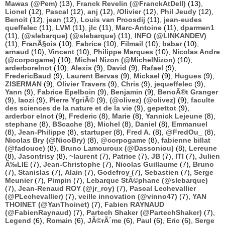
Mawas (@Pem)
(13),
Franck Revelin (@FranckAtDell)
(13),
Lionel
(12),
Pascal
(12),
anj
(12),
/Olivier
(12),
Phil Jeudy
(12),
Benoit
(12),
jean
(12),
Louis van Proosdij
(11),
jean-eudes
queffelec
(11),
LVM
(11),
jlc
(11),
Marc-Antoine
(11),
dparmen1
(11),
(@slebarque) (@slebarque)
(11),
INFO (@LINKANDEV)
(11),
FranÃ§ois
(10),
Fabrice
(10),
Filmail
(10),
babar
(10),
arnaud
(10),
Vincent
(10),
Philippe Marques
(10),
Nicolas Andre
(@corpogame)
(10),
Michel Nizon (@MichelNizon)
(10),
arderborelnot
(10),
Alexis
(9),
David
(9),
Rafael
(9),
FredericBaud
(9),
Laurent Bervas
(9),
Mickael
(9),
Hugues
(9),
ZISERMAN
(9),
Olivier Travers
(9),
Chris
(9),
jequeffelec
(9),
Yann
(9),
Fabrice Epelboin
(9),
Benjamin
(9),
BenoÃ®t Granger
(9),
laozi
(9),
Pierre YgriÃ©
(9),
(@olivez) (@olivez)
(9),
faculte
des sciences de la nature et de la vie
(9),
gepettot
(9),
arderbor elnot
(9),
Frederic
(8),
Marie
(8),
Yannick Lejeune
(8),
stephane
(8),
BScache
(8),
Michel
(8),
Daniel
(8),
Emmanuel
(8),
Jean-Philippe
(8),
startuper
(8),
Fred A.
(8),
@FredOu_
(8),
Nicolas Bry (@NicoBry)
(8),
@corpogame
(8),
fabienne billat
(@fadouce)
(8),
Bruno Lamouroux (@Dassoniou)
(8),
Lereune
(8),
Jasontrisy
(8),
~laurent
(7),
Patrice
(7),
JB
(7),
ITI
(7),
Julien
Ã‰LIE
(7),
Jean-Christophe
(7),
Nicolas Guillaume
(7),
Bruno
(7),
Stanislas
(7),
Alain
(7),
Godefroy
(7),
Sebastien
(7),
Serge
Meunier
(7),
Pimpin
(7),
Lebarque StÃ©phane (@slebarque)
(7),
Jean-Renaud ROY (@jr_roy)
(7),
Pascal Lechevallier
(@PLechevallier)
(7),
veille innovation (@vinno47)
(7),
YAN
THOINET (@YanThoinet)
(7),
Fabien RAYNAUD
(@FabienRaynaud)
(7),
Partech Shaker (@PartechShaker)
(7),
Legend
(6),
Romain
(6),
JÃ©rÃ´me
(6),
Paul
(6),
Eric
(6),
Serge