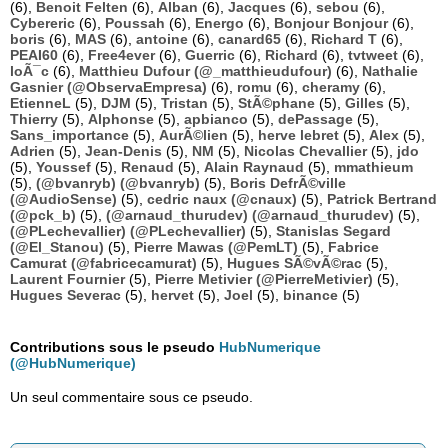
(6),
Benoit Felten
(6),
Alban
(6),
Jacques
(6),
sebou
(6),
Cybereric
(6),
Poussah
(6),
Energo
(6),
Bonjour Bonjour
(6),
boris
(6),
MAS
(6),
antoine
(6),
canard65
(6),
Richard T
(6),
PEAI60
(6),
Free4ever
(6),
Guerric
(6),
Richard
(6),
tvtweet
(6),
loÃ¯c
(6),
Matthieu Dufour (@_matthieudufour)
(6),
Nathalie
Gasnier (@ObservaEmpresa)
(6),
romu
(6),
cheramy
(6),
EtienneL
(5),
DJM
(5),
Tristan
(5),
StÃ©phane
(5),
Gilles
(5),
Thierry
(5),
Alphonse
(5),
apbianco
(5),
dePassage
(5),
Sans_importance
(5),
AurÃ©lien
(5),
herve lebret
(5),
Alex
(5),
Adrien
(5),
Jean-Denis
(5),
NM
(5),
Nicolas Chevallier
(5),
jdo
(5),
Youssef
(5),
Renaud
(5),
Alain Raynaud
(5),
mmathieum
(5),
(@bvanryb) (@bvanryb)
(5),
Boris DefrÃ©ville
(@AudioSense)
(5),
cedric naux (@cnaux)
(5),
Patrick Bertrand
(@pck_b)
(5),
(@arnaud_thurudev) (@arnaud_thurudev)
(5),
(@PLechevallier) (@PLechevallier)
(5),
Stanislas Segard
(@El_Stanou)
(5),
Pierre Mawas (@PemLT)
(5),
Fabrice
Camurat (@fabricecamurat)
(5),
Hugues SÃ©vÃ©rac
(5),
Laurent Fournier
(5),
Pierre Metivier (@PierreMetivier)
(5),
Hugues Severac
(5),
hervet
(5),
Joel
(5),
binance
(5)
Contributions sous le pseudo
HubNumerique
(@HubNumerique)
Un seul commentaire sous ce pseudo.