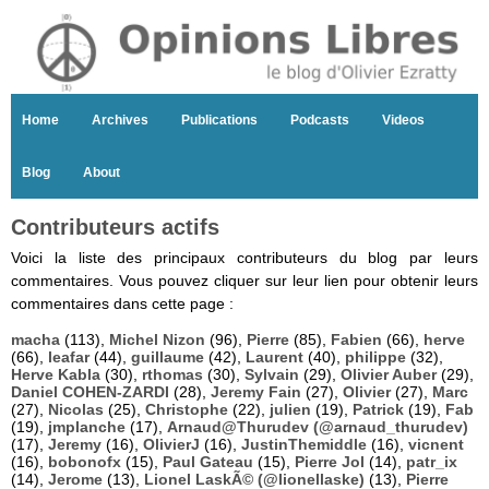
Home
Archives
Publications
Podcasts
Videos
Blog
About
Contributeurs actifs
Voici la liste des principaux contributeurs du blog par leurs
commentaires. Vous pouvez cliquer sur leur lien pour obtenir leurs
commentaires dans cette page :
macha
(113),
Michel Nizon
(96),
Pierre
(85),
Fabien
(66),
herve
(66),
leafar
(44),
guillaume
(42),
Laurent
(40),
philippe
(32),
Herve Kabla
(30),
rthomas
(30),
Sylvain
(29),
Olivier Auber
(29),
Daniel COHEN-ZARDI
(28),
Jeremy Fain
(27),
Olivier
(27),
Marc
(27),
Nicolas
(25),
Christophe
(22),
julien
(19),
Patrick
(19),
Fab
(19),
jmplanche
(17),
Arnaud@Thurudev (@arnaud_thurudev)
(17),
Jeremy
(16),
OlivierJ
(16),
JustinThemiddle
(16),
vicnent
(16),
bobonofx
(15),
Paul Gateau
(15),
Pierre Jol
(14),
patr_ix
(14),
Jerome
(13),
Lionel LaskÃ© (@lionellaske)
(13),
Pierre