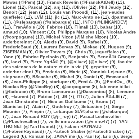
Mawas (@Pem)
(13),
Franck Revelin (@FranckAtDell)
(13),
Lionel
(12),
Pascal
(12),
anj
(12),
/Olivier
(12),
Phil Jeudy
(12),
Benoit
(12),
jean
(12),
Louis van Proosdij
(11),
jean-eudes
queffelec
(11),
LVM
(11),
jlc
(11),
Marc-Antoine
(11),
dparmen1
(11),
(@slebarque) (@slebarque)
(11),
INFO (@LINKANDEV)
(11),
FranÃ§ois
(10),
Fabrice
(10),
Filmail
(10),
babar
(10),
arnaud
(10),
Vincent
(10),
Philippe Marques
(10),
Nicolas Andre
(@corpogame)
(10),
Michel Nizon (@MichelNizon)
(10),
arderborelnot
(10),
Alexis
(9),
David
(9),
Rafael
(9),
FredericBaud
(9),
Laurent Bervas
(9),
Mickael
(9),
Hugues
(9),
ZISERMAN
(9),
Olivier Travers
(9),
Chris
(9),
jequeffelec
(9),
Yann
(9),
Fabrice Epelboin
(9),
Benjamin
(9),
BenoÃ®t Granger
(9),
laozi
(9),
Pierre YgriÃ©
(9),
(@olivez) (@olivez)
(9),
faculte
des sciences de la nature et de la vie
(9),
gepettot
(9),
arderbor elnot
(9),
Frederic
(8),
Marie
(8),
Yannick Lejeune
(8),
stephane
(8),
BScache
(8),
Michel
(8),
Daniel
(8),
Emmanuel
(8),
Jean-Philippe
(8),
startuper
(8),
Fred A.
(8),
@FredOu_
(8),
Nicolas Bry (@NicoBry)
(8),
@corpogame
(8),
fabienne billat
(@fadouce)
(8),
Bruno Lamouroux (@Dassoniou)
(8),
Lereune
(8),
~laurent
(7),
Patrice
(7),
JB
(7),
ITI
(7),
Julien Ã‰LIE
(7),
Jean-Christophe
(7),
Nicolas Guillaume
(7),
Bruno
(7),
Stanislas
(7),
Alain
(7),
Godefroy
(7),
Sebastien
(7),
Serge
Meunier
(7),
Pimpin
(7),
Lebarque StÃ©phane (@slebarque)
(7),
Jean-Renaud ROY (@jr_roy)
(7),
Pascal Lechevallier
(@PLechevallier)
(7),
veille innovation (@vinno47)
(7),
YAN
THOINET (@YanThoinet)
(7),
Fabien RAYNAUD
(@FabienRaynaud)
(7),
Partech Shaker (@PartechShaker)
(7),
Legend
(6),
Romain
(6),
JÃ©rÃ´me
(6),
Paul
(6),
Eric
(6),
Serge