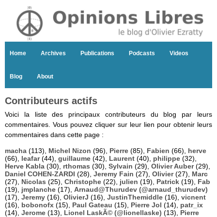
Home
Archives
Publications
Podcasts
Videos
Blog
About
Contributeurs actifs
Voici la liste des principaux contributeurs du blog par leurs
commentaires. Vous pouvez cliquer sur leur lien pour obtenir leurs
commentaires dans cette page :
macha
(113),
Michel Nizon
(96),
Pierre
(85),
Fabien
(66),
herve
(66),
leafar
(44),
guillaume
(42),
Laurent
(40),
philippe
(32),
Herve Kabla
(30),
rthomas
(30),
Sylvain
(29),
Olivier Auber
(29),
Daniel COHEN-ZARDI
(28),
Jeremy Fain
(27),
Olivier
(27),
Marc
(27),
Nicolas
(25),
Christophe
(22),
julien
(19),
Patrick
(19),
Fab
(19),
jmplanche
(17),
Arnaud@Thurudev (@arnaud_thurudev)
(17),
Jeremy
(16),
OlivierJ
(16),
JustinThemiddle
(16),
vicnent
(16),
bobonofx
(15),
Paul Gateau
(15),
Pierre Jol
(14),
patr_ix
(14),
Jerome
(13),
Lionel LaskÃ© (@lionellaske)
(13),
Pierre