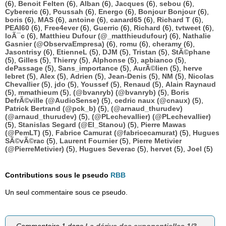
(6),
Benoit Felten
(6),
Alban
(6),
Jacques
(6),
sebou
(6),
Cybereric
(6),
Poussah
(6),
Energo
(6),
Bonjour Bonjour
(6),
boris
(6),
MAS
(6),
antoine
(6),
canard65
(6),
Richard T
(6),
PEAI60
(6),
Free4ever
(6),
Guerric
(6),
Richard
(6),
tvtweet
(6),
loÃ¯c
(6),
Matthieu Dufour (@_matthieudufour)
(6),
Nathalie
Gasnier (@ObservaEmpresa)
(6),
romu
(6),
cheramy
(6),
Jasontrisy
(6),
EtienneL
(5),
DJM
(5),
Tristan
(5),
StÃ©phane
(5),
Gilles
(5),
Thierry
(5),
Alphonse
(5),
apbianco
(5),
dePassage
(5),
Sans_importance
(5),
AurÃ©lien
(5),
herve
lebret
(5),
Alex
(5),
Adrien
(5),
Jean-Denis
(5),
NM
(5),
Nicolas
Chevallier
(5),
jdo
(5),
Youssef
(5),
Renaud
(5),
Alain Raynaud
(5),
mmathieum
(5),
(@bvanryb) (@bvanryb)
(5),
Boris
DefrÃ©ville (@AudioSense)
(5),
cedric naux (@cnaux)
(5),
Patrick Bertrand (@pck_b)
(5),
(@arnaud_thurudev)
(@arnaud_thurudev)
(5),
(@PLechevallier) (@PLechevallier)
(5),
Stanislas Segard (@El_Stanou)
(5),
Pierre Mawas
(@PemLT)
(5),
Fabrice Camurat (@fabricecamurat)
(5),
Hugues
SÃ©vÃ©rac
(5),
Laurent Fournier
(5),
Pierre Metivier
(@PierreMetivier)
(5),
Hugues Severac
(5),
hervet
(5),
Joel
(5)
Contributions sous le pseudo
RBB
Un seul commentaire sous ce pseudo.