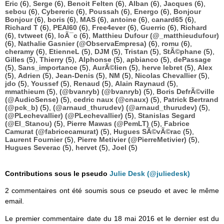
Eric
(6),
Serge
(6),
Benoit Felten
(6),
Alban
(6),
Jacques
(6),
sebou
(6),
Cybereric
(6),
Poussah
(6),
Energo
(6),
Bonjour
Bonjour
(6),
boris
(6),
MAS
(6),
antoine
(6),
canard65
(6),
Richard T
(6),
PEAI60
(6),
Free4ever
(6),
Guerric
(6),
Richard
(6),
tvtweet
(6),
loÃ¯c
(6),
Matthieu Dufour (@_matthieudufour)
(6),
Nathalie Gasnier (@ObservaEmpresa)
(6),
romu
(6),
cheramy
(6),
EtienneL
(5),
DJM
(5),
Tristan
(5),
StÃ©phane
(5),
Gilles
(5),
Thierry
(5),
Alphonse
(5),
apbianco
(5),
dePassage
(5),
Sans_importance
(5),
AurÃ©lien
(5),
herve lebret
(5),
Alex
(5),
Adrien
(5),
Jean-Denis
(5),
NM
(5),
Nicolas Chevallier
(5),
jdo
(5),
Youssef
(5),
Renaud
(5),
Alain Raynaud
(5),
mmathieum
(5),
(@bvanryb) (@bvanryb)
(5),
Boris DefrÃ©ville
(@AudioSense)
(5),
cedric naux (@cnaux)
(5),
Patrick Bertrand
(@pck_b)
(5),
(@arnaud_thurudev) (@arnaud_thurudev)
(5),
(@PLechevallier) (@PLechevallier)
(5),
Stanislas Segard
(@El_Stanou)
(5),
Pierre Mawas (@PemLT)
(5),
Fabrice
Camurat (@fabricecamurat)
(5),
Hugues SÃ©vÃ©rac
(5),
Laurent Fournier
(5),
Pierre Metivier (@PierreMetivier)
(5),
Hugues Severac
(5),
hervet
(5),
Joel
(5)
Contributions sous le pseudo
Julie Desk (@juliedesk)
2 commentaires ont été soumis sous ce pseudo et avec le même
email.
Le premier commentaire date du 18 mai 2016 et le dernier est du