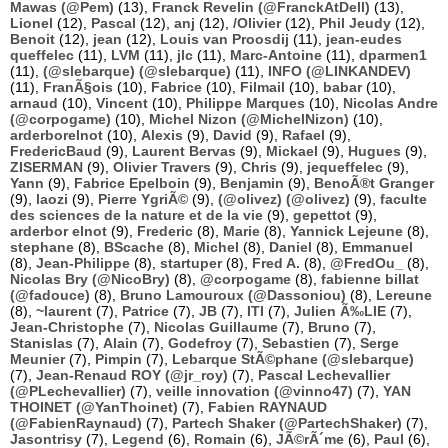
Mawas (@Pem)
(13),
Franck Revelin (@FranckAtDell)
(13),
Lionel
(12),
Pascal
(12),
anj
(12),
/Olivier
(12),
Phil Jeudy
(12),
Benoit
(12),
jean
(12),
Louis van Proosdij
(11),
jean-eudes
queffelec
(11),
LVM
(11),
jlc
(11),
Marc-Antoine
(11),
dparmen1
(11),
(@slebarque) (@slebarque)
(11),
INFO (@LINKANDEV)
(11),
FranÃ§ois
(10),
Fabrice
(10),
Filmail
(10),
babar
(10),
arnaud
(10),
Vincent
(10),
Philippe Marques
(10),
Nicolas Andre
(@corpogame)
(10),
Michel Nizon (@MichelNizon)
(10),
arderborelnot
(10),
Alexis
(9),
David
(9),
Rafael
(9),
FredericBaud
(9),
Laurent Bervas
(9),
Mickael
(9),
Hugues
(9),
ZISERMAN
(9),
Olivier Travers
(9),
Chris
(9),
jequeffelec
(9),
Yann
(9),
Fabrice Epelboin
(9),
Benjamin
(9),
BenoÃ®t Granger
(9),
laozi
(9),
Pierre YgriÃ©
(9),
(@olivez) (@olivez)
(9),
faculte
des sciences de la nature et de la vie
(9),
gepettot
(9),
arderbor elnot
(9),
Frederic
(8),
Marie
(8),
Yannick Lejeune
(8),
stephane
(8),
BScache
(8),
Michel
(8),
Daniel
(8),
Emmanuel
(8),
Jean-Philippe
(8),
startuper
(8),
Fred A.
(8),
@FredOu_
(8),
Nicolas Bry (@NicoBry)
(8),
@corpogame
(8),
fabienne billat
(@fadouce)
(8),
Bruno Lamouroux (@Dassoniou)
(8),
Lereune
(8),
~laurent
(7),
Patrice
(7),
JB
(7),
ITI
(7),
Julien Ã‰LIE
(7),
Jean-Christophe
(7),
Nicolas Guillaume
(7),
Bruno
(7),
Stanislas
(7),
Alain
(7),
Godefroy
(7),
Sebastien
(7),
Serge
Meunier
(7),
Pimpin
(7),
Lebarque StÃ©phane (@slebarque)
(7),
Jean-Renaud ROY (@jr_roy)
(7),
Pascal Lechevallier
(@PLechevallier)
(7),
veille innovation (@vinno47)
(7),
YAN
THOINET (@YanThoinet)
(7),
Fabien RAYNAUD
(@FabienRaynaud)
(7),
Partech Shaker (@PartechShaker)
(7),
Jasontrisy
(7),
Legend
(6),
Romain
(6),
JÃ©rÃ´me
(6),
Paul
(6),