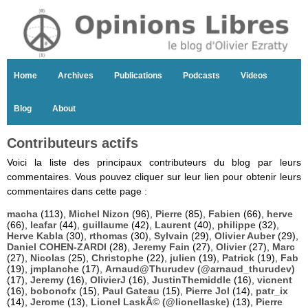
Home
Archives
Publications
Podcasts
Videos
Blog
About
Contributeurs actifs
Voici la liste des principaux contributeurs du blog par leurs
commentaires. Vous pouvez cliquer sur leur lien pour obtenir leurs
commentaires dans cette page :
macha
(113),
Michel Nizon
(96),
Pierre
(85),
Fabien
(66),
herve
(66),
leafar
(44),
guillaume
(42),
Laurent
(40),
philippe
(32),
Herve Kabla
(30),
rthomas
(30),
Sylvain
(29),
Olivier Auber
(29),
Daniel COHEN-ZARDI
(28),
Jeremy Fain
(27),
Olivier
(27),
Marc
(27),
Nicolas
(25),
Christophe
(22),
julien
(19),
Patrick
(19),
Fab
(19),
jmplanche
(17),
Arnaud@Thurudev (@arnaud_thurudev)
(17),
Jeremy
(16),
OlivierJ
(16),
JustinThemiddle
(16),
vicnent
(16),
bobonofx
(15),
Paul Gateau
(15),
Pierre Jol
(14),
patr_ix
(14),
Jerome
(13),
Lionel LaskÃ© (@lionellaske)
(13),
Pierre