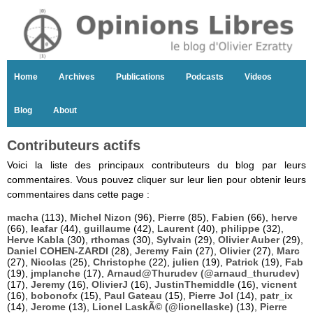
Home
Archives
Publications
Podcasts
Videos
Blog
About
Contributeurs actifs
Voici la liste des principaux contributeurs du blog par leurs
commentaires. Vous pouvez cliquer sur leur lien pour obtenir leurs
commentaires dans cette page :
macha
(113),
Michel Nizon
(96),
Pierre
(85),
Fabien
(66),
herve
(66),
leafar
(44),
guillaume
(42),
Laurent
(40),
philippe
(32),
Herve Kabla
(30),
rthomas
(30),
Sylvain
(29),
Olivier Auber
(29),
Daniel COHEN-ZARDI
(28),
Jeremy Fain
(27),
Olivier
(27),
Marc
(27),
Nicolas
(25),
Christophe
(22),
julien
(19),
Patrick
(19),
Fab
(19),
jmplanche
(17),
Arnaud@Thurudev (@arnaud_thurudev)
(17),
Jeremy
(16),
OlivierJ
(16),
JustinThemiddle
(16),
vicnent
(16),
bobonofx
(15),
Paul Gateau
(15),
Pierre Jol
(14),
patr_ix
(14),
Jerome
(13),
Lionel LaskÃ© (@lionellaske)
(13),
Pierre