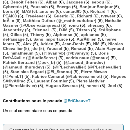
(6),
Benoit Felten
(6),
Alban
(6),
Jacques
(6),
sebou
(6),
Cybereric
(6),
Poussah
(6),
Energo
(6),
Bonjour Bonjour
(6),
boris
(6),
MAS
(6),
antoine
(6),
canard65
(6),
Richard T
(6),
PEAI60
(6),
Free4ever
(6),
Guerric
(6),
Richard
(6),
tvtweet
(6),
loÃ¯c
(6),
Matthieu Dufour (@_matthieudufour)
(6),
Nathalie
Gasnier (@ObservaEmpresa)
(6),
romu
(6),
cheramy
(6),
Jasontrisy
(6),
EtienneL
(5),
DJM
(5),
Tristan
(5),
StÃ©phane
(5),
Gilles
(5),
Thierry
(5),
Alphonse
(5),
apbianco
(5),
dePassage
(5),
Sans_importance
(5),
AurÃ©lien
(5),
herve
lebret
(5),
Alex
(5),
Adrien
(5),
Jean-Denis
(5),
NM
(5),
Nicolas
Chevallier
(5),
jdo
(5),
Youssef
(5),
Renaud
(5),
Alain Raynaud
(5),
mmathieum
(5),
(@bvanryb) (@bvanryb)
(5),
Boris
DefrÃ©ville (@AudioSense)
(5),
cedric naux (@cnaux)
(5),
Patrick Bertrand (@pck_b)
(5),
(@arnaud_thurudev)
(@arnaud_thurudev)
(5),
(@PLechevallier) (@PLechevallier)
(5),
Stanislas Segard (@El_Stanou)
(5),
Pierre Mawas
(@PemLT)
(5),
Fabrice Camurat (@fabricecamurat)
(5),
Hugues
SÃ©vÃ©rac
(5),
Laurent Fournier
(5),
Pierre Metivier
(@PierreMetivier)
(5),
Hugues Severac
(5),
hervet
(5),
Joel
(5)
Contributions sous le pseudo
@EriChauveT
Un seul commentaire sous ce pseudo.