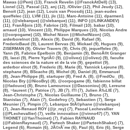
Mawas (@Pem)
(13),
Franck Revelin (@FranckAtDell)
(13),
Lionel
(12),
Pascal
(12),
anj
(12),
/Olivier
(12),
Phil Jeudy
(12),
Benoit
(12),
jean
(12),
Louis van Proosdij
(11),
jean-eudes
queffelec
(11),
LVM
(11),
jlc
(11),
Marc-Antoine
(11),
dparmen1
(11),
(@slebarque) (@slebarque)
(11),
INFO (@LINKANDEV)
(11),
FranÃ§ois
(10),
Fabrice
(10),
Filmail
(10),
babar
(10),
arnaud
(10),
Vincent
(10),
Philippe Marques
(10),
Nicolas Andre
(@corpogame)
(10),
Michel Nizon (@MichelNizon)
(10),
arderborelnot
(10),
Alexis
(9),
David
(9),
Rafael
(9),
FredericBaud
(9),
Laurent Bervas
(9),
Mickael
(9),
Hugues
(9),
ZISERMAN
(9),
Olivier Travers
(9),
Chris
(9),
jequeffelec
(9),
Yann
(9),
Fabrice Epelboin
(9),
Benjamin
(9),
BenoÃ®t Granger
(9),
laozi
(9),
Pierre YgriÃ©
(9),
(@olivez) (@olivez)
(9),
faculte
des sciences de la nature et de la vie
(9),
gepettot
(9),
arderbor elnot
(9),
Frederic
(8),
Marie
(8),
Yannick Lejeune
(8),
stephane
(8),
BScache
(8),
Michel
(8),
Daniel
(8),
Emmanuel
(8),
Jean-Philippe
(8),
startuper
(8),
Fred A.
(8),
@FredOu_
(8),
Nicolas Bry (@NicoBry)
(8),
@corpogame
(8),
fabienne billat
(@fadouce)
(8),
Bruno Lamouroux (@Dassoniou)
(8),
Lereune
(8),
~laurent
(7),
Patrice
(7),
JB
(7),
ITI
(7),
Julien Ã‰LIE
(7),
Jean-Christophe
(7),
Nicolas Guillaume
(7),
Bruno
(7),
Stanislas
(7),
Alain
(7),
Godefroy
(7),
Sebastien
(7),
Serge
Meunier
(7),
Pimpin
(7),
Lebarque StÃ©phane (@slebarque)
(7),
Jean-Renaud ROY (@jr_roy)
(7),
Pascal Lechevallier
(@PLechevallier)
(7),
veille innovation (@vinno47)
(7),
YAN
THOINET (@YanThoinet)
(7),
Fabien RAYNAUD
(@FabienRaynaud)
(7),
Partech Shaker (@PartechShaker)
(7),
Legend
(6),
Romain
(6),
JÃ©rÃ´me
(6),
Paul
(6),
Eric
(6),
Serge