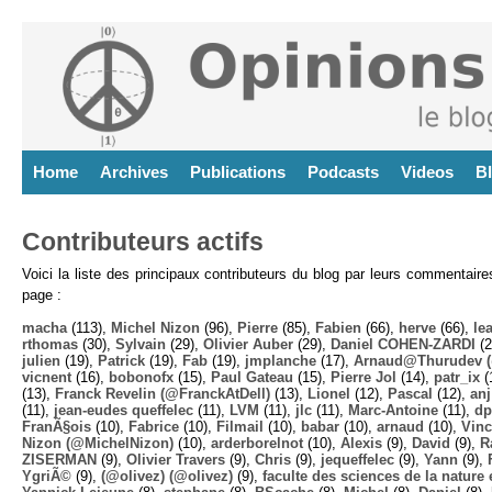
Home
Archives
Publications
Podcasts
Videos
B
Contributeurs actifs
Voici la liste des principaux contributeurs du blog par leurs commentair
page :
macha
(113),
Michel Nizon
(96),
Pierre
(85),
Fabien
(66),
herve
(66),
lea
rthomas
(30),
Sylvain
(29),
Olivier Auber
(29),
Daniel COHEN-ZARDI
(2
julien
(19),
Patrick
(19),
Fab
(19),
jmplanche
(17),
Arnaud@Thurudev (
vicnent
(16),
bobonofx
(15),
Paul Gateau
(15),
Pierre Jol
(14),
patr_ix
(
(13),
Franck Revelin (@FranckAtDell)
(13),
Lionel
(12),
Pascal
(12),
anj
(11),
jean-eudes queffelec
(11),
LVM
(11),
jlc
(11),
Marc-Antoine
(11),
dp
FranÃ§ois
(10),
Fabrice
(10),
Filmail
(10),
babar
(10),
arnaud
(10),
Vinc
Nizon (@MichelNizon)
(10),
arderborelnot
(10),
Alexis
(9),
David
(9),
R
ZISERMAN
(9),
Olivier Travers
(9),
Chris
(9),
jequeffelec
(9),
Yann
(9),
YgriÃ©
(9),
(@olivez) (@olivez)
(9),
faculte des sciences de la nature e