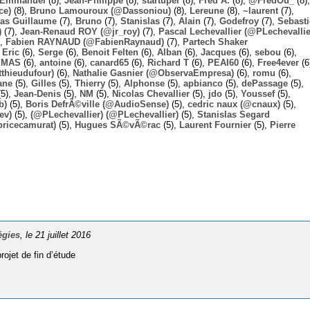
Emmanuel
(8),
Jean-Philippe
(8),
startuper
(8),
Fred A.
(8),
@FredOu_
(8),
ce)
(8),
Bruno Lamouroux (@Dassoniou)
(8),
Lereune
(8),
~laurent
(7),
las Guillaume
(7),
Bruno
(7),
Stanislas
(7),
Alain
(7),
Godefroy
(7),
Sebast
)
(7),
Jean-Renaud ROY (@jr_roy)
(7),
Pascal Lechevallier (@PLechevallie
),
Fabien RAYNAUD (@FabienRaynaud)
(7),
Partech Shaker
,
Eric
(6),
Serge
(6),
Benoit Felten
(6),
Alban
(6),
Jacques
(6),
sebou
(6),
,
MAS
(6),
antoine
(6),
canard65
(6),
Richard T
(6),
PEAI60
(6),
Free4ever
(6
thieudufour)
(6),
Nathalie Gasnier (@ObservaEmpresa)
(6),
romu
(6),
ane
(5),
Gilles
(5),
Thierry
(5),
Alphonse
(5),
apbianco
(5),
dePassage
(5),
5),
Jean-Denis
(5),
NM
(5),
Nicolas Chevallier
(5),
jdo
(5),
Youssef
(5),
b)
(5),
Boris DefrÃ©ville (@AudioSense)
(5),
cedric naux (@cnaux)
(5),
ev)
(5),
(@PLechevallier) (@PLechevallier)
(5),
Stanislas Segard
bricecamurat)
(5),
Hugues SÃ©vÃ©rac
(5),
Laurent Fournier
(5),
Pierre
égies
, le 21 juillet 2016
projet de fin d’étude