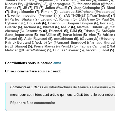
Yannick Lejeune
(8),
stephane
(8),
BScache
(8),
Michel
(8),
Daniel
(8),
Nicolas Bry (@NicoBry)
(8),
@corpogame
(8),
fabienne billat (@fadou
Patrice
(7),
JB
(7),
ITI
(7),
Julien Ã‰LIE
(7),
Jean-Christophe
(7),
Nico
(7),
Serge Meunier
(7),
Pimpin
(7),
Lebarque StÃ©phane (@slebarque
(7),
veille innovation (@vinno47)
(7),
YAN THOINET (@YanThoinet)
(7
(@PartechShaker)
(7),
Legend
(6),
Romain
(6),
JÃ©rÃ´me
(6),
Paul
(6)
Cybereric
(6),
Poussah
(6),
Energo
(6),
Bonjour Bonjour
(6),
boris
(6)
Guerric
(6),
Richard
(6),
tvtweet
(6),
loÃ¯c
(6),
Matthieu Dufour (@_mat
cheramy
(6),
Jasontrisy
(6),
EtienneL
(5),
DJM
(5),
Tristan
(5),
StÃ©ph
Sans_importance
(5),
AurÃ©lien
(5),
herve lebret
(5),
Alex
(5),
Adrien
(
Renaud
(5),
Alain Raynaud
(5),
mmathieum
(5),
(@bvanryb) (@bvanry
Patrick Bertrand (@pck_b)
(5),
(@arnaud_thurudev) (@arnaud_thurud
(@El_Stanou)
(5),
Pierre Mawas (@PemLT)
(5),
Fabrice Camurat (@fa
Metivier (@PierreMetivier)
(5),
Hugues Severac
(5),
hervet
(5),
Joel
(5)
Contributions sous le pseudo
amfa
Un seul commentaire sous ce pseudo.
Commentaire 1 dans
Les infrastructures de France Télévisions – R
merci pour cet intéressant article qui nous a était très utile pour notre 
Répondre à ce commentaire