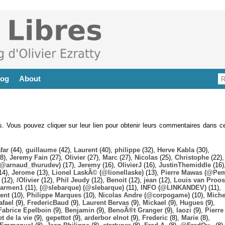
log
About
es. Vous pouvez cliquer sur leur lien pour obtenir leurs commentaires dans ce
far
(44),
guillaume
(42),
Laurent
(40),
philippe
(32),
Herve Kabla
(30),
8),
Jeremy Fain
(27),
Olivier
(27),
Marc
(27),
Nicolas
(25),
Christophe
(22),
@arnaud_thurudev)
(17),
Jeremy
(16),
OlivierJ
(16),
JustinThemiddle
(16)
14),
Jerome
(13),
Lionel LaskÃ© (@lionellaske)
(13),
Pierre Mawas (@Pe
(12),
/Olivier
(12),
Phil Jeudy
(12),
Benoit
(12),
jean
(12),
Louis van Proos
armen1
(11),
(@slebarque) (@slebarque)
(11),
INFO (@LINKANDEV)
(11),
ent
(10),
Philippe Marques
(10),
Nicolas Andre (@corpogame)
(10),
Miche
afael
(9),
FredericBaud
(9),
Laurent Bervas
(9),
Mickael
(9),
Hugues
(9),
Fabrice Epelboin
(9),
Benjamin
(9),
BenoÃ®t Granger
(9),
laozi
(9),
Pierre
t de la vie
(9),
gepettot
(9),
arderbor elnot
(9),
Frederic
(8),
Marie
(8),