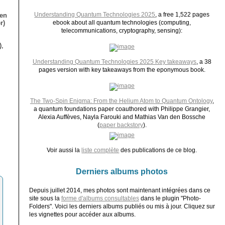
Understanding Quantum Technologies 2025
, a free 1,522 pages
ien
r)
ebook about all quantum technologies (computing,
telecommunications, cryptography, sensing):
),
Understanding Quantum Technologies 2025 Key takeaways
, a 38
pages version with key takeaways from the eponymous book.
The Two-Spin Enigma: From the Helium Atom to Quantum Ontology
,
a quantum foundations paper coauthored with Philippe Grangier,
Alexia Auffèves, Nayla Farouki and Mathias Van den Bossche
(
paper backstory
).
Voir aussi la
liste complète
des publications de ce blog.
Derniers albums photos
Depuis juillet 2014, mes photos sont maintenant intégrées dans ce
site sous la
forme d'albums consultables
dans le plugin "Photo-
Folders". Voici les derniers albums publiés ou mis à jour. Cliquez sur
les vignettes pour accéder aux albums.