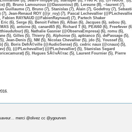
Emmanuel
(8),
Jean-Philippe
(8),
startuper
(8),
Fred A.
(8),
@FredOu_
(8),
ce)
(8),
Bruno Lamouroux (@Dassoniou)
(8),
Lereune
(8),
~laurent
(7),
las Guillaume
(7),
Bruno
(7),
Stanislas
(7),
Alain
(7),
Godefroy
(7),
Sebast
)
(7),
Jean-Renaud ROY (@jr_roy)
(7),
Pascal Lechevallier (@PLechevallie
),
Fabien RAYNAUD (@FabienRaynaud)
(7),
Partech Shaker
,
Eric
(6),
Serge
(6),
Benoit Felten
(6),
Alban
(6),
Jacques
(6),
sebou
(6),
,
MAS
(6),
antoine
(6),
canard65
(6),
Richard T
(6),
PEAI60
(6),
Free4ever
(6
thieudufour)
(6),
Nathalie Gasnier (@ObservaEmpresa)
(6),
romu
(6),
ane
(5),
Gilles
(5),
Thierry
(5),
Alphonse
(5),
apbianco
(5),
dePassage
(5),
5),
Jean-Denis
(5),
NM
(5),
Nicolas Chevallier
(5),
jdo
(5),
Youssef
(5),
b)
(5),
Boris DefrÃ©ville (@AudioSense)
(5),
cedric naux (@cnaux)
(5),
ev)
(5),
(@PLechevallier) (@PLechevallier)
(5),
Stanislas Segard
bricecamurat)
(5),
Hugues SÃ©vÃ©rac
(5),
Laurent Fournier
(5),
Pierre
2016.
tre saveur… merci @olivez cc @ygourven