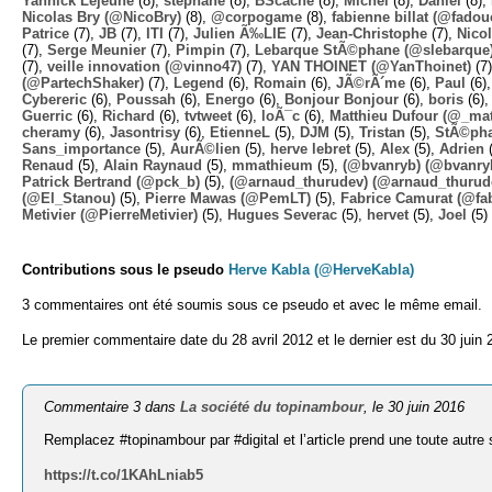
Yannick Lejeune
(8),
stephane
(8),
BScache
(8),
Michel
(8),
Daniel
(8),
Nicolas Bry (@NicoBry)
(8),
@corpogame
(8),
fabienne billat (@fadou
Patrice
(7),
JB
(7),
ITI
(7),
Julien Ã‰LIE
(7),
Jean-Christophe
(7),
Nico
(7),
Serge Meunier
(7),
Pimpin
(7),
Lebarque StÃ©phane (@slebarque
(7),
veille innovation (@vinno47)
(7),
YAN THOINET (@YanThoinet)
(7
(@PartechShaker)
(7),
Legend
(6),
Romain
(6),
JÃ©rÃ´me
(6),
Paul
(6)
Cybereric
(6),
Poussah
(6),
Energo
(6),
Bonjour Bonjour
(6),
boris
(6)
Guerric
(6),
Richard
(6),
tvtweet
(6),
loÃ¯c
(6),
Matthieu Dufour (@_mat
cheramy
(6),
Jasontrisy
(6),
EtienneL
(5),
DJM
(5),
Tristan
(5),
StÃ©ph
Sans_importance
(5),
AurÃ©lien
(5),
herve lebret
(5),
Alex
(5),
Adrien
(
Renaud
(5),
Alain Raynaud
(5),
mmathieum
(5),
(@bvanryb) (@bvanry
Patrick Bertrand (@pck_b)
(5),
(@arnaud_thurudev) (@arnaud_thurud
(@El_Stanou)
(5),
Pierre Mawas (@PemLT)
(5),
Fabrice Camurat (@fa
Metivier (@PierreMetivier)
(5),
Hugues Severac
(5),
hervet
(5),
Joel
(5)
Contributions sous le pseudo
Herve Kabla (@HerveKabla)
3 commentaires ont été soumis sous ce pseudo et avec le même email.
Le premier commentaire date du 28 avril 2012 et le dernier est du 30 juin 
Commentaire 3 dans
La société du topinambour
, le 30 juin 2016
Remplacez #topinambour par #digital et l’article prend une toute au
https://t.co/1KAhLniab5