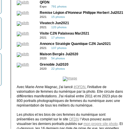
QFDN
Expo
791 photos
Remise Légion d'Honneur Philippe Herbert Jul2021
2021
15 photos
Vivatech Jun2021
2021
120 photos
Visite C2N Palaiseau Mar2021
2021
17 photos
Annonce Stratégie Quantique C2N Jan2021
2021
137 photos
Maison Bergès Jul2020
2020
54 photos
Grenoble Jul2020
2020
22 photos
Avec Marie-Anne Magnac, j'ai lancé
#QFDN
, l'initiative de
valorisation de femmes du numérique par la photo. Elle circule dans
différentes manifestations. J'ai réalisé entre 2011 et mi 2023 plus de
800 portraits photographiques de femmes du numérique avec une
représentation de tous les métiers du numérique.
Les photos et les bios de ces femmes du numérique sont
présentées au complet sur le site
QFDN
! Vous pouvez aussi
visualiser les derniers portraits publiés sur
mon propre site photo
. Et
ci-dessous, les 16 derniers par date de prise de vue, les vignettes