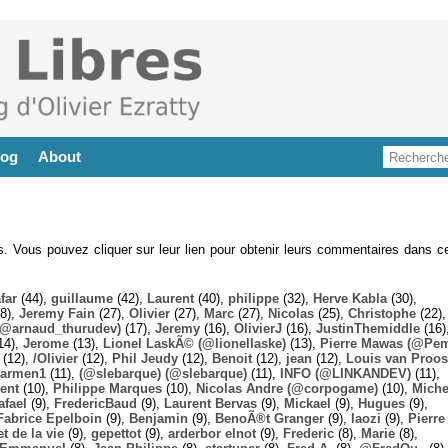
log
About
es. Vous pouvez cliquer sur leur lien pour obtenir leurs commentaires dans ce
far
(44),
guillaume
(42),
Laurent
(40),
philippe
(32),
Herve Kabla
(30),
8),
Jeremy Fain
(27),
Olivier
(27),
Marc
(27),
Nicolas
(25),
Christophe
(22),
@arnaud_thurudev)
(17),
Jeremy
(16),
OlivierJ
(16),
JustinThemiddle
(16)
14),
Jerome
(13),
Lionel LaskÃ© (@lionellaske)
(13),
Pierre Mawas (@Pe
(12),
/Olivier
(12),
Phil Jeudy
(12),
Benoit
(12),
jean
(12),
Louis van Proos
armen1
(11),
(@slebarque) (@slebarque)
(11),
INFO (@LINKANDEV)
(11),
ent
(10),
Philippe Marques
(10),
Nicolas Andre (@corpogame)
(10),
Miche
afael
(9),
FredericBaud
(9),
Laurent Bervas
(9),
Mickael
(9),
Hugues
(9),
Fabrice Epelboin
(9),
Benjamin
(9),
BenoÃ®t Granger
(9),
laozi
(9),
Pierre
t de la vie
(9),
gepettot
(9),
arderbor elnot
(9),
Frederic
(8),
Marie
(8),