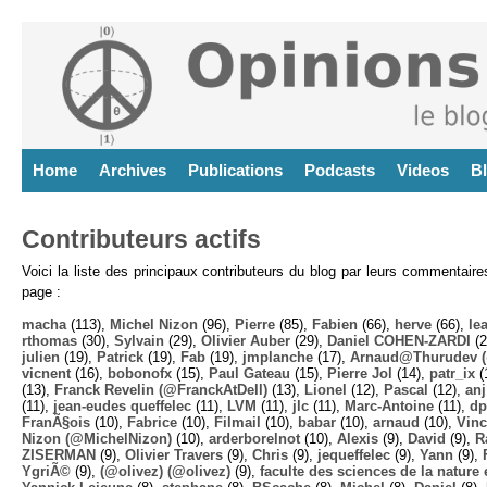
Home
Archives
Publications
Podcasts
Videos
B
Contributeurs actifs
Voici la liste des principaux contributeurs du blog par leurs commentair
page :
macha
(113),
Michel Nizon
(96),
Pierre
(85),
Fabien
(66),
herve
(66),
lea
rthomas
(30),
Sylvain
(29),
Olivier Auber
(29),
Daniel COHEN-ZARDI
(2
julien
(19),
Patrick
(19),
Fab
(19),
jmplanche
(17),
Arnaud@Thurudev (
vicnent
(16),
bobonofx
(15),
Paul Gateau
(15),
Pierre Jol
(14),
patr_ix
(
(13),
Franck Revelin (@FranckAtDell)
(13),
Lionel
(12),
Pascal
(12),
anj
(11),
jean-eudes queffelec
(11),
LVM
(11),
jlc
(11),
Marc-Antoine
(11),
dp
FranÃ§ois
(10),
Fabrice
(10),
Filmail
(10),
babar
(10),
arnaud
(10),
Vinc
Nizon (@MichelNizon)
(10),
arderborelnot
(10),
Alexis
(9),
David
(9),
R
ZISERMAN
(9),
Olivier Travers
(9),
Chris
(9),
jequeffelec
(9),
Yann
(9),
YgriÃ©
(9),
(@olivez) (@olivez)
(9),
faculte des sciences de la nature e