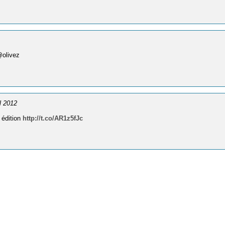
olivez
il 2012
 édition
http://t.co/AR1z5fJc