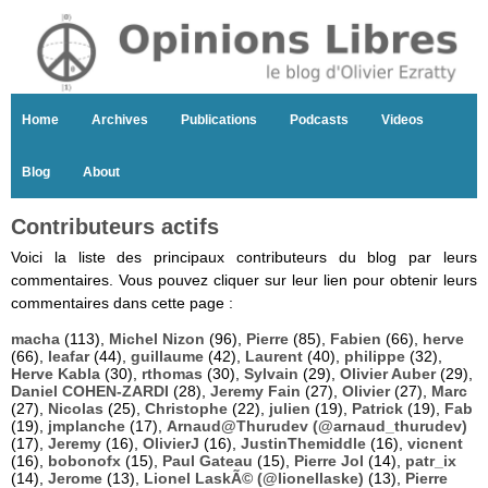
Home
Archives
Publications
Podcasts
Videos
Blog
About
Contributeurs actifs
Voici la liste des principaux contributeurs du blog par leurs
commentaires. Vous pouvez cliquer sur leur lien pour obtenir leurs
commentaires dans cette page :
macha
(113),
Michel Nizon
(96),
Pierre
(85),
Fabien
(66),
herve
(66),
leafar
(44),
guillaume
(42),
Laurent
(40),
philippe
(32),
Herve Kabla
(30),
rthomas
(30),
Sylvain
(29),
Olivier Auber
(29),
Daniel COHEN-ZARDI
(28),
Jeremy Fain
(27),
Olivier
(27),
Marc
(27),
Nicolas
(25),
Christophe
(22),
julien
(19),
Patrick
(19),
Fab
(19),
jmplanche
(17),
Arnaud@Thurudev (@arnaud_thurudev)
(17),
Jeremy
(16),
OlivierJ
(16),
JustinThemiddle
(16),
vicnent
(16),
bobonofx
(15),
Paul Gateau
(15),
Pierre Jol
(14),
patr_ix
(14),
Jerome
(13),
Lionel LaskÃ© (@lionellaske)
(13),
Pierre