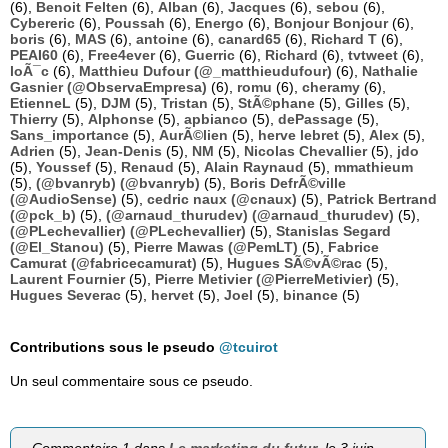
(6),
Benoit Felten
(6),
Alban
(6),
Jacques
(6),
sebou
(6),
Cybereric
(6),
Poussah
(6),
Energo
(6),
Bonjour Bonjour
(6),
boris
(6),
MAS
(6),
antoine
(6),
canard65
(6),
Richard T
(6),
PEAI60
(6),
Free4ever
(6),
Guerric
(6),
Richard
(6),
tvtweet
(6),
loÃ¯c
(6),
Matthieu Dufour (@_matthieudufour)
(6),
Nathalie
Gasnier (@ObservaEmpresa)
(6),
romu
(6),
cheramy
(6),
EtienneL
(5),
DJM
(5),
Tristan
(5),
StÃ©phane
(5),
Gilles
(5),
Thierry
(5),
Alphonse
(5),
apbianco
(5),
dePassage
(5),
Sans_importance
(5),
AurÃ©lien
(5),
herve lebret
(5),
Alex
(5),
Adrien
(5),
Jean-Denis
(5),
NM
(5),
Nicolas Chevallier
(5),
jdo
(5),
Youssef
(5),
Renaud
(5),
Alain Raynaud
(5),
mmathieum
(5),
(@bvanryb) (@bvanryb)
(5),
Boris DefrÃ©ville
(@AudioSense)
(5),
cedric naux (@cnaux)
(5),
Patrick Bertrand
(@pck_b)
(5),
(@arnaud_thurudev) (@arnaud_thurudev)
(5),
(@PLechevallier) (@PLechevallier)
(5),
Stanislas Segard
(@El_Stanou)
(5),
Pierre Mawas (@PemLT)
(5),
Fabrice
Camurat (@fabricecamurat)
(5),
Hugues SÃ©vÃ©rac
(5),
Laurent Fournier
(5),
Pierre Metivier (@PierreMetivier)
(5),
Hugues Severac
(5),
hervet
(5),
Joel
(5),
binance
(5)
Contributions sous le pseudo
@tcuirot
Un seul commentaire sous ce pseudo.