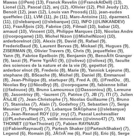
Mawas (@Pem)
(13),
Franck Revelin (@FranckAtDell)
(13),
Lionel
(12),
Pascal
(12),
anj
(12),
/Olivier
(12),
Phil Jeudy
(12),
Benoit
(12),
jean
(12),
Louis van Proosdij
(11),
jean-eudes
queffelec
(11),
LVM
(11),
jlc
(11),
Marc-Antoine
(11),
dparmen1
(11),
(@slebarque) (@slebarque)
(11),
INFO (@LINKANDEV)
(11),
FranÃ§ois
(10),
Fabrice
(10),
Filmail
(10),
babar
(10),
arnaud
(10),
Vincent
(10),
Philippe Marques
(10),
Nicolas Andre
(@corpogame)
(10),
Michel Nizon (@MichelNizon)
(10),
arderborelnot
(10),
Alexis
(9),
David
(9),
Rafael
(9),
FredericBaud
(9),
Laurent Bervas
(9),
Mickael
(9),
Hugues
(9),
ZISERMAN
(9),
Olivier Travers
(9),
Chris
(9),
jequeffelec
(9),
Yann
(9),
Fabrice Epelboin
(9),
Benjamin
(9),
BenoÃ®t Granger
(9),
laozi
(9),
Pierre YgriÃ©
(9),
(@olivez) (@olivez)
(9),
faculte
des sciences de la nature et de la vie
(9),
gepettot
(9),
arderbor elnot
(9),
Frederic
(8),
Marie
(8),
Yannick Lejeune
(8),
stephane
(8),
BScache
(8),
Michel
(8),
Daniel
(8),
Emmanuel
(8),
Jean-Philippe
(8),
startuper
(8),
Fred A.
(8),
@FredOu_
(8),
Nicolas Bry (@NicoBry)
(8),
@corpogame
(8),
fabienne billat
(@fadouce)
(8),
Bruno Lamouroux (@Dassoniou)
(8),
Lereune
(8),
Jasontrisy
(8),
~laurent
(7),
Patrice
(7),
JB
(7),
ITI
(7),
Julien
Ã‰LIE
(7),
Jean-Christophe
(7),
Nicolas Guillaume
(7),
Bruno
(7),
Stanislas
(7),
Alain
(7),
Godefroy
(7),
Sebastien
(7),
Serge
Meunier
(7),
Pimpin
(7),
Lebarque StÃ©phane (@slebarque)
(7),
Jean-Renaud ROY (@jr_roy)
(7),
Pascal Lechevallier
(@PLechevallier)
(7),
veille innovation (@vinno47)
(7),
YAN
THOINET (@YanThoinet)
(7),
Fabien RAYNAUD
(@FabienRaynaud)
(7),
Partech Shaker (@PartechShaker)
(7),
Legend
(6),
Romain
(6),
JÃ©rÃ´me
(6),
Paul
(6),
Eric
(6),
Serge