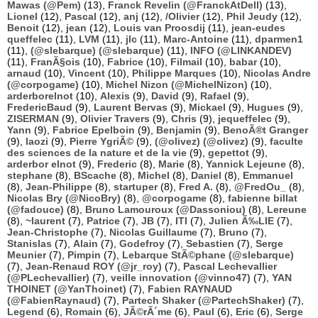
Mawas (@Pem)
(13),
Franck Revelin (@FranckAtDell)
(13),
Lionel
(12),
Pascal
(12),
anj
(12),
/Olivier
(12),
Phil Jeudy
(12),
Benoit
(12),
jean
(12),
Louis van Proosdij
(11),
jean-eudes
queffelec
(11),
LVM
(11),
jlc
(11),
Marc-Antoine
(11),
dparmen1
(11),
(@slebarque) (@slebarque)
(11),
INFO (@LINKANDEV)
(11),
FranÃ§ois
(10),
Fabrice
(10),
Filmail
(10),
babar
(10),
arnaud
(10),
Vincent
(10),
Philippe Marques
(10),
Nicolas Andre
(@corpogame)
(10),
Michel Nizon (@MichelNizon)
(10),
arderborelnot
(10),
Alexis
(9),
David
(9),
Rafael
(9),
FredericBaud
(9),
Laurent Bervas
(9),
Mickael
(9),
Hugues
(9),
ZISERMAN
(9),
Olivier Travers
(9),
Chris
(9),
jequeffelec
(9),
Yann
(9),
Fabrice Epelboin
(9),
Benjamin
(9),
BenoÃ®t Granger
(9),
laozi
(9),
Pierre YgriÃ©
(9),
(@olivez) (@olivez)
(9),
faculte
des sciences de la nature et de la vie
(9),
gepettot
(9),
arderbor elnot
(9),
Frederic
(8),
Marie
(8),
Yannick Lejeune
(8),
stephane
(8),
BScache
(8),
Michel
(8),
Daniel
(8),
Emmanuel
(8),
Jean-Philippe
(8),
startuper
(8),
Fred A.
(8),
@FredOu_
(8),
Nicolas Bry (@NicoBry)
(8),
@corpogame
(8),
fabienne billat
(@fadouce)
(8),
Bruno Lamouroux (@Dassoniou)
(8),
Lereune
(8),
~laurent
(7),
Patrice
(7),
JB
(7),
ITI
(7),
Julien Ã‰LIE
(7),
Jean-Christophe
(7),
Nicolas Guillaume
(7),
Bruno
(7),
Stanislas
(7),
Alain
(7),
Godefroy
(7),
Sebastien
(7),
Serge
Meunier
(7),
Pimpin
(7),
Lebarque StÃ©phane (@slebarque)
(7),
Jean-Renaud ROY (@jr_roy)
(7),
Pascal Lechevallier
(@PLechevallier)
(7),
veille innovation (@vinno47)
(7),
YAN
THOINET (@YanThoinet)
(7),
Fabien RAYNAUD
(@FabienRaynaud)
(7),
Partech Shaker (@PartechShaker)
(7),
Legend
(6),
Romain
(6),
JÃ©rÃ´me
(6),
Paul
(6),
Eric
(6),
Serge