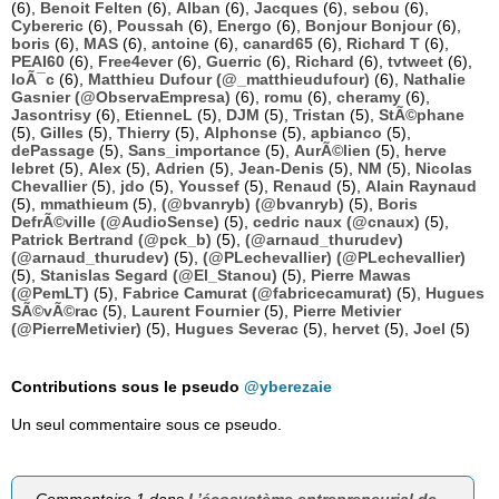
(6),
Benoit Felten
(6),
Alban
(6),
Jacques
(6),
sebou
(6),
Cybereric
(6),
Poussah
(6),
Energo
(6),
Bonjour Bonjour
(6),
boris
(6),
MAS
(6),
antoine
(6),
canard65
(6),
Richard T
(6),
PEAI60
(6),
Free4ever
(6),
Guerric
(6),
Richard
(6),
tvtweet
(6),
loÃ¯c
(6),
Matthieu Dufour (@_matthieudufour)
(6),
Nathalie
Gasnier (@ObservaEmpresa)
(6),
romu
(6),
cheramy
(6),
Jasontrisy
(6),
EtienneL
(5),
DJM
(5),
Tristan
(5),
StÃ©phane
(5),
Gilles
(5),
Thierry
(5),
Alphonse
(5),
apbianco
(5),
dePassage
(5),
Sans_importance
(5),
AurÃ©lien
(5),
herve
lebret
(5),
Alex
(5),
Adrien
(5),
Jean-Denis
(5),
NM
(5),
Nicolas
Chevallier
(5),
jdo
(5),
Youssef
(5),
Renaud
(5),
Alain Raynaud
(5),
mmathieum
(5),
(@bvanryb) (@bvanryb)
(5),
Boris
DefrÃ©ville (@AudioSense)
(5),
cedric naux (@cnaux)
(5),
Patrick Bertrand (@pck_b)
(5),
(@arnaud_thurudev)
(@arnaud_thurudev)
(5),
(@PLechevallier) (@PLechevallier)
(5),
Stanislas Segard (@El_Stanou)
(5),
Pierre Mawas
(@PemLT)
(5),
Fabrice Camurat (@fabricecamurat)
(5),
Hugues
SÃ©vÃ©rac
(5),
Laurent Fournier
(5),
Pierre Metivier
(@PierreMetivier)
(5),
Hugues Severac
(5),
hervet
(5),
Joel
(5)
Contributions sous le pseudo
@yberezaie
Un seul commentaire sous ce pseudo.