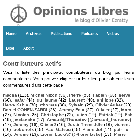
Home
Archives
Publications
Podcasts
Videos
Blog
About
Contributeurs actifs
Voici la liste des principaux contributeurs du blog par leurs
commentaires. Vous pouvez cliquer sur leur lien pour obtenir leurs
commentaires dans cette page :
macha
(113),
Michel Nizon
(96),
Pierre
(85),
Fabien
(66),
herve
(66),
leafar
(44),
guillaume
(42),
Laurent
(40),
philippe
(32),
Herve Kabla
(30),
rthomas
(30),
Sylvain
(29),
Olivier Auber
(29),
Daniel COHEN-ZARDI
(28),
Jeremy Fain
(27),
Olivier
(27),
Marc
(27),
Nicolas
(25),
Christophe
(22),
julien
(19),
Patrick
(19),
Fab
(19),
jmplanche
(17),
Arnaud@Thurudev (@arnaud_thurudev)
(17),
Jeremy
(16),
OlivierJ
(16),
JustinThemiddle
(16),
vicnent
(16),
bobonofx
(15),
Paul Gateau
(15),
Pierre Jol
(14),
patr_ix
(14),
Jerome
(13),
Lionel LaskÃ© (@lionellaske)
(13),
Pierre