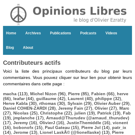
Home
Archives
Publications
Podcasts
Videos
Blog
About
Contributeurs actifs
Voici la liste des principaux contributeurs du blog par leurs
commentaires. Vous pouvez cliquer sur leur lien pour obtenir leurs
commentaires dans cette page :
macha
(113),
Michel Nizon
(96),
Pierre
(85),
Fabien
(66),
herve
(66),
leafar
(44),
guillaume
(42),
Laurent
(40),
philippe
(32),
Herve Kabla
(30),
rthomas
(30),
Sylvain
(29),
Olivier Auber
(29),
Daniel COHEN-ZARDI
(28),
Jeremy Fain
(27),
Olivier
(27),
Marc
(27),
Nicolas
(25),
Christophe
(22),
julien
(19),
Patrick
(19),
Fab
(19),
jmplanche
(17),
Arnaud@Thurudev (@arnaud_thurudev)
(17),
Jeremy
(16),
OlivierJ
(16),
JustinThemiddle
(16),
vicnent
(16),
bobonofx
(15),
Paul Gateau
(15),
Pierre Jol
(14),
patr_ix
(14),
Jerome
(13),
Lionel LaskÃ© (@lionellaske)
(13),
Pierre