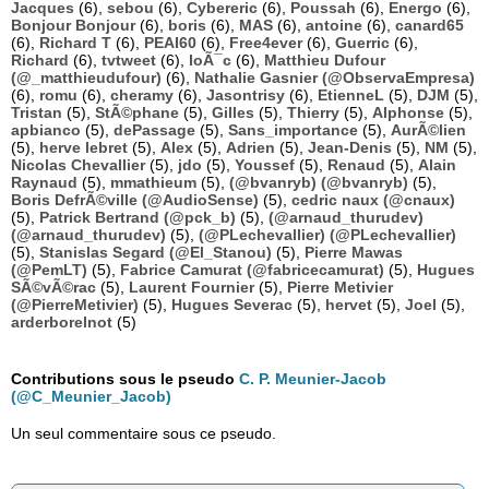
Jacques
(6),
sebou
(6),
Cybereric
(6),
Poussah
(6),
Energo
(6),
Bonjour Bonjour
(6),
boris
(6),
MAS
(6),
antoine
(6),
canard65
(6),
Richard T
(6),
PEAI60
(6),
Free4ever
(6),
Guerric
(6),
Richard
(6),
tvtweet
(6),
loÃ¯c
(6),
Matthieu Dufour
(@_matthieudufour)
(6),
Nathalie Gasnier (@ObservaEmpresa)
(6),
romu
(6),
cheramy
(6),
Jasontrisy
(6),
EtienneL
(5),
DJM
(5),
Tristan
(5),
StÃ©phane
(5),
Gilles
(5),
Thierry
(5),
Alphonse
(5),
apbianco
(5),
dePassage
(5),
Sans_importance
(5),
AurÃ©lien
(5),
herve lebret
(5),
Alex
(5),
Adrien
(5),
Jean-Denis
(5),
NM
(5),
Nicolas Chevallier
(5),
jdo
(5),
Youssef
(5),
Renaud
(5),
Alain
Raynaud
(5),
mmathieum
(5),
(@bvanryb) (@bvanryb)
(5),
Boris DefrÃ©ville (@AudioSense)
(5),
cedric naux (@cnaux)
(5),
Patrick Bertrand (@pck_b)
(5),
(@arnaud_thurudev)
(@arnaud_thurudev)
(5),
(@PLechevallier) (@PLechevallier)
(5),
Stanislas Segard (@El_Stanou)
(5),
Pierre Mawas
(@PemLT)
(5),
Fabrice Camurat (@fabricecamurat)
(5),
Hugues
SÃ©vÃ©rac
(5),
Laurent Fournier
(5),
Pierre Metivier
(@PierreMetivier)
(5),
Hugues Severac
(5),
hervet
(5),
Joel
(5),
arderborelnot
(5)
Contributions sous le pseudo
C. P. Meunier-Jacob
(@C_Meunier_Jacob)
Un seul commentaire sous ce pseudo.