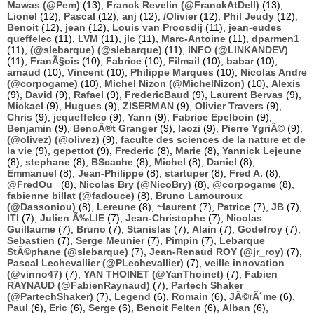
Mawas (@Pem)
(13),
Franck Revelin (@FranckAtDell)
(13),
Lionel
(12),
Pascal
(12),
anj
(12),
/Olivier
(12),
Phil Jeudy
(12),
Benoit
(12),
jean
(12),
Louis van Proosdij
(11),
jean-eudes
queffelec
(11),
LVM
(11),
jlc
(11),
Marc-Antoine
(11),
dparmen1
(11),
(@slebarque) (@slebarque)
(11),
INFO (@LINKANDEV)
(11),
FranÃ§ois
(10),
Fabrice
(10),
Filmail
(10),
babar
(10),
arnaud
(10),
Vincent
(10),
Philippe Marques
(10),
Nicolas Andre
(@corpogame)
(10),
Michel Nizon (@MichelNizon)
(10),
Alexis
(9),
David
(9),
Rafael
(9),
FredericBaud
(9),
Laurent Bervas
(9),
Mickael
(9),
Hugues
(9),
ZISERMAN
(9),
Olivier Travers
(9),
Chris
(9),
jequeffelec
(9),
Yann
(9),
Fabrice Epelboin
(9),
Benjamin
(9),
BenoÃ®t Granger
(9),
laozi
(9),
Pierre YgriÃ©
(9),
(@olivez) (@olivez)
(9),
faculte des sciences de la nature et de
la vie
(9),
gepettot
(9),
Frederic
(8),
Marie
(8),
Yannick Lejeune
(8),
stephane
(8),
BScache
(8),
Michel
(8),
Daniel
(8),
Emmanuel
(8),
Jean-Philippe
(8),
startuper
(8),
Fred A.
(8),
@FredOu_
(8),
Nicolas Bry (@NicoBry)
(8),
@corpogame
(8),
fabienne billat (@fadouce)
(8),
Bruno Lamouroux
(@Dassoniou)
(8),
Lereune
(8),
~laurent
(7),
Patrice
(7),
JB
(7),
ITI
(7),
Julien Ã‰LIE
(7),
Jean-Christophe
(7),
Nicolas
Guillaume
(7),
Bruno
(7),
Stanislas
(7),
Alain
(7),
Godefroy
(7),
Sebastien
(7),
Serge Meunier
(7),
Pimpin
(7),
Lebarque
StÃ©phane (@slebarque)
(7),
Jean-Renaud ROY (@jr_roy)
(7),
Pascal Lechevallier (@PLechevallier)
(7),
veille innovation
(@vinno47)
(7),
YAN THOINET (@YanThoinet)
(7),
Fabien
RAYNAUD (@FabienRaynaud)
(7),
Partech Shaker
(@PartechShaker)
(7),
Legend
(6),
Romain
(6),
JÃ©rÃ´me
(6),
Paul
(6),
Eric
(6),
Serge
(6),
Benoit Felten
(6),
Alban
(6),