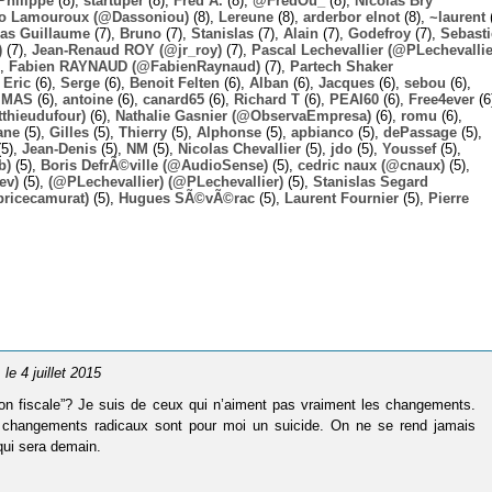
Philippe
(8),
startuper
(8),
Fred A.
(8),
@FredOu_
(8),
Nicolas Bry
o Lamouroux (@Dassoniou)
(8),
Lereune
(8),
arderbor elnot
(8),
~laurent
(
las Guillaume
(7),
Bruno
(7),
Stanislas
(7),
Alain
(7),
Godefroy
(7),
Sebast
)
(7),
Jean-Renaud ROY (@jr_roy)
(7),
Pascal Lechevallier (@PLechevallie
),
Fabien RAYNAUD (@FabienRaynaud)
(7),
Partech Shaker
,
Eric
(6),
Serge
(6),
Benoit Felten
(6),
Alban
(6),
Jacques
(6),
sebou
(6),
,
MAS
(6),
antoine
(6),
canard65
(6),
Richard T
(6),
PEAI60
(6),
Free4ever
(6
thieudufour)
(6),
Nathalie Gasnier (@ObservaEmpresa)
(6),
romu
(6),
ane
(5),
Gilles
(5),
Thierry
(5),
Alphonse
(5),
apbianco
(5),
dePassage
(5),
5),
Jean-Denis
(5),
NM
(5),
Nicolas Chevallier
(5),
jdo
(5),
Youssef
(5),
b)
(5),
Boris DefrÃ©ville (@AudioSense)
(5),
cedric naux (@cnaux)
(5),
ev)
(5),
(@PLechevallier) (@PLechevallier)
(5),
Stanislas Segard
bricecamurat)
(5),
Hugues SÃ©vÃ©rac
(5),
Laurent Fournier
(5),
Pierre
, le 4 juillet 2015
ion fiscale”? Je suis de ceux qui n’aiment pas vraiment les changements.
s changements radicaux sont pour moi un suicide. On ne se rend jamais
qui sera demain.