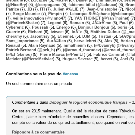
stephane
(8),
BScache
(8),
Michel
(8),
Daniel
(8),
Emmanuel
(8),
Jean-
(@NicoBry)
(8),
@corpogame
(8),
fabienne billat (@fadouce)
(8),
Brun
Patrice
(7),
JB
(7),
ITI
(7),
Julien Ã‰LIE
(7),
Jean-Christophe
(7),
Nico
(7),
Serge Meunier
(7),
Pimpin
(7),
Lebarque StÃ©phane (@slebarque
(7),
veille innovation (@vinno47)
(7),
YAN THOINET (@YanThoinet)
(7
(@PartechShaker)
(7),
Legend
(6),
Romain
(6),
JÃ©rÃ´me
(6),
Paul
(6)
Cybereric
(6),
Poussah
(6),
Energo
(6),
Bonjour Bonjour
(6),
boris
(6)
Guerric
(6),
Richard
(6),
tvtweet
(6),
loÃ¯c
(6),
Matthieu Dufour (@_mat
cheramy
(6),
Jasontrisy
(6),
EtienneL
(5),
DJM
(5),
Tristan
(5),
StÃ©ph
Sans_importance
(5),
AurÃ©lien
(5),
herve lebret
(5),
Alex
(5),
Adrien
(
Renaud
(5),
Alain Raynaud
(5),
mmathieum
(5),
(@bvanryb) (@bvanry
Patrick Bertrand (@pck_b)
(5),
(@arnaud_thurudev) (@arnaud_thurud
(@El_Stanou)
(5),
Pierre Mawas (@PemLT)
(5),
Fabrice Camurat (@fa
Metivier (@PierreMetivier)
(5),
Hugues Severac
(5),
hervet
(5),
Joel
(5)
Contributions sous le pseudo
Vanessa
Un seul commentaire sous ce pseudo.
Commentaire 1 dans
Déboguer le logiciel économique français – 1
On est en 2015 maintenant. Quel a été le résultat de cette “Révolut
Certes, j’aime bien m’acheter de nouvelles choses. Cependant, le
compte de la valeur de ce qui est actuellement, que quand on voit ce 
Répondre à ce commentaire