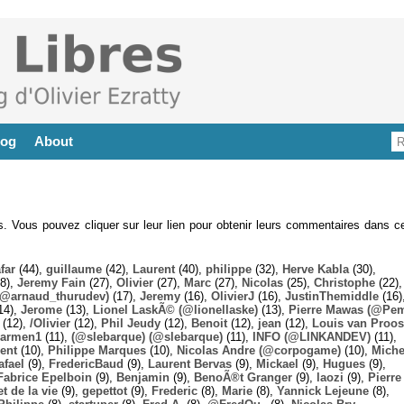
log
About
es. Vous pouvez cliquer sur leur lien pour obtenir leurs commentaires dans ce
far
(44),
guillaume
(42),
Laurent
(40),
philippe
(32),
Herve Kabla
(30),
8),
Jeremy Fain
(27),
Olivier
(27),
Marc
(27),
Nicolas
(25),
Christophe
(22),
@arnaud_thurudev)
(17),
Jeremy
(16),
OlivierJ
(16),
JustinThemiddle
(16)
14),
Jerome
(13),
Lionel LaskÃ© (@lionellaske)
(13),
Pierre Mawas (@Pe
(12),
/Olivier
(12),
Phil Jeudy
(12),
Benoit
(12),
jean
(12),
Louis van Proos
armen1
(11),
(@slebarque) (@slebarque)
(11),
INFO (@LINKANDEV)
(11),
ent
(10),
Philippe Marques
(10),
Nicolas Andre (@corpogame)
(10),
Miche
afael
(9),
FredericBaud
(9),
Laurent Bervas
(9),
Mickael
(9),
Hugues
(9),
Fabrice Epelboin
(9),
Benjamin
(9),
BenoÃ®t Granger
(9),
laozi
(9),
Pierre
t de la vie
(9),
gepettot
(9),
Frederic
(8),
Marie
(8),
Yannick Lejeune
(8),