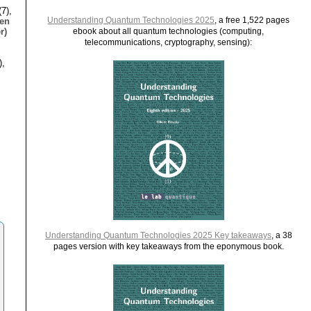
7),
Understanding Quantum Technologies 2025
, a free 1,522 pages
ien
r)
ebook about all quantum technologies (computing,
telecommunications, cryptography, sensing):
),
Understanding Quantum Technologies 2025 Key takeaways
, a 38
pages version with key takeaways from the eponymous book.