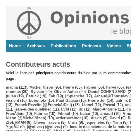
Home
Archives
Publications
Podcasts
Videos
B
Contributeurs actifs
Voici la liste des principaux contributeurs du blog par leurs commentair
page :
macha
(113),
Michel Nizon
(96),
Pierre
(85),
Fabien
(66),
herve
(66),
lea
rthomas
(30),
Sylvain
(29),
Olivier Auber
(29),
Daniel COHEN-ZARDI
(2
julien
(19),
Patrick
(19),
Fab
(19),
jmplanche
(17),
Arnaud@Thurudev (
vicnent
(16),
bobonofx
(15),
Paul Gateau
(15),
Pierre Jol
(14),
patr_ix
(
(13),
Franck Revelin (@FranckAtDell)
(13),
Lionel
(12),
Pascal
(12),
anj
(11),
jean-eudes queffelec
(11),
LVM
(11),
jlc
(11),
Marc-Antoine
(11),
dp
FranÃ§ois
(10),
Fabrice
(10),
Filmail
(10),
babar
(10),
arnaud
(10),
Vinc
Nizon (@MichelNizon)
(10),
arderborelnot
(10),
Alexis
(9),
David
(9),
R
ZISERMAN
(9),
Olivier Travers
(9),
Chris
(9),
jequeffelec
(9),
Yann
(9),
YgriÃ©
(9),
(@olivez) (@olivez)
(9),
faculte des sciences de la nature e