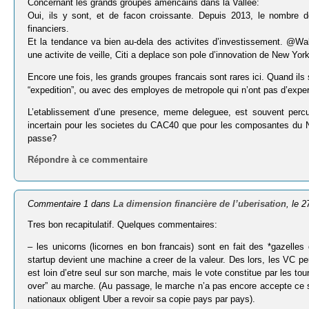
Concernant les grands groupes americains dans la Vallee:
Oui, ils y sont, et de facon croissante. Depuis 2013, le nombre d
financiers.
Et la tendance va bien au-dela des activites d’investissement. @Wa
une activite de veille, Citi a deplace son pole d’innovation de New Yo
Encore une fois, les grands groupes francais sont rares ici. Quand ils
“expedition”, ou avec des employes de metropole qui n’ont pas d’expe
L’etablissement d’une presence, meme deleguee, est souvent perc
incertain pour les societes du CAC40 que pour les composantes du N
passe?
Répondre à ce commentaire
Commentaire 1 dans
La dimension financière de l’uberisation
, le 
Tres bon recapitulatif. Quelques commentaires:
– les unicorns (licornes en bon francais) sont en fait des *gazelles
startup devient une machine a creer de la valeur. Des lors, les VC pe
est loin d’etre seul sur son marche, mais le vote constitue par les t
over” au marche. (Au passage, le marche n’a pas encore accepte ce sig
nationaux obligent Uber a revoir sa copie pays par pays).