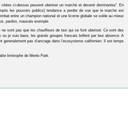
es] citées ci-dessus peuvent uberiser un marché et devenir dominantes”. En
pris les pouvoirs publics) tendance a perdre de vue que le marche est
combat entre un champion national et une licorne globale se solde au mieux
ps, pardon, mauvais exemple.
Ce ne sont pas que les chauffeurs de taxi qui se font uberiser. Ce sont des
 ou je suis base, les grands groupes francais brillent par leur absence. A
nt generalement pas d’ancrage dans l’ecosysteme californien. Il est temps
alite limitrophe de Menlo Park.