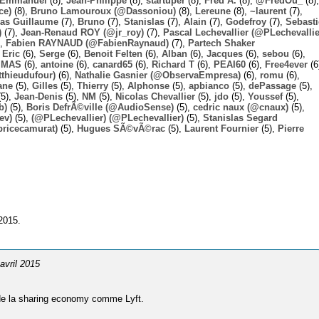
Emmanuel
(8),
Jean-Philippe
(8),
startuper
(8),
Fred A.
(8),
@FredOu_
(8),
ce)
(8),
Bruno Lamouroux (@Dassoniou)
(8),
Lereune
(8),
~laurent
(7),
las Guillaume
(7),
Bruno
(7),
Stanislas
(7),
Alain
(7),
Godefroy
(7),
Sebast
)
(7),
Jean-Renaud ROY (@jr_roy)
(7),
Pascal Lechevallier (@PLechevallie
),
Fabien RAYNAUD (@FabienRaynaud)
(7),
Partech Shaker
,
Eric
(6),
Serge
(6),
Benoit Felten
(6),
Alban
(6),
Jacques
(6),
sebou
(6),
,
MAS
(6),
antoine
(6),
canard65
(6),
Richard T
(6),
PEAI60
(6),
Free4ever
(6
thieudufour)
(6),
Nathalie Gasnier (@ObservaEmpresa)
(6),
romu
(6),
ane
(5),
Gilles
(5),
Thierry
(5),
Alphonse
(5),
apbianco
(5),
dePassage
(5),
5),
Jean-Denis
(5),
NM
(5),
Nicolas Chevallier
(5),
jdo
(5),
Youssef
(5),
b)
(5),
Boris DefrÃ©ville (@AudioSense)
(5),
cedric naux (@cnaux)
(5),
ev)
(5),
(@PLechevallier) (@PLechevallier)
(5),
Stanislas Segard
bricecamurat)
(5),
Hugues SÃ©vÃ©rac
(5),
Laurent Fournier
(5),
Pierre
2015.
 avril 2015
 de la sharing economy comme Lyft.