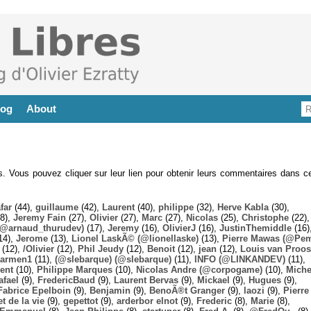
log
About
es. Vous pouvez cliquer sur leur lien pour obtenir leurs commentaires dans ce
far
(44),
guillaume
(42),
Laurent
(40),
philippe
(32),
Herve Kabla
(30),
8),
Jeremy Fain
(27),
Olivier
(27),
Marc
(27),
Nicolas
(25),
Christophe
(22),
@arnaud_thurudev)
(17),
Jeremy
(16),
OlivierJ
(16),
JustinThemiddle
(16)
14),
Jerome
(13),
Lionel LaskÃ© (@lionellaske)
(13),
Pierre Mawas (@Pe
(12),
/Olivier
(12),
Phil Jeudy
(12),
Benoit
(12),
jean
(12),
Louis van Proos
armen1
(11),
(@slebarque) (@slebarque)
(11),
INFO (@LINKANDEV)
(11),
ent
(10),
Philippe Marques
(10),
Nicolas Andre (@corpogame)
(10),
Miche
afael
(9),
FredericBaud
(9),
Laurent Bervas
(9),
Mickael
(9),
Hugues
(9),
Fabrice Epelboin
(9),
Benjamin
(9),
BenoÃ®t Granger
(9),
laozi
(9),
Pierre
t de la vie
(9),
gepettot
(9),
arderbor elnot
(9),
Frederic
(8),
Marie
(8),