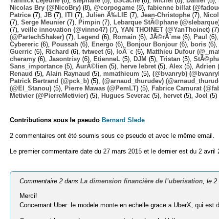
Yannick Lejeune
(8),
stephane
(8),
BScache
(8),
Michel
(8),
Daniel
(8),
Nicolas Bry (@NicoBry)
(8),
@corpogame
(8),
fabienne billat (@fadou
Patrice
(7),
JB
(7),
ITI
(7),
Julien Ã‰LIE
(7),
Jean-Christophe
(7),
Nico
(7),
Serge Meunier
(7),
Pimpin
(7),
Lebarque StÃ©phane (@slebarque
(7),
veille innovation (@vinno47)
(7),
YAN THOINET (@YanThoinet)
(7
(@PartechShaker)
(7),
Legend
(6),
Romain
(6),
JÃ©rÃ´me
(6),
Paul
(6)
Cybereric
(6),
Poussah
(6),
Energo
(6),
Bonjour Bonjour
(6),
boris
(6)
Guerric
(6),
Richard
(6),
tvtweet
(6),
loÃ¯c
(6),
Matthieu Dufour (@_mat
cheramy
(6),
Jasontrisy
(6),
EtienneL
(5),
DJM
(5),
Tristan
(5),
StÃ©ph
Sans_importance
(5),
AurÃ©lien
(5),
herve lebret
(5),
Alex
(5),
Adrien
(
Renaud
(5),
Alain Raynaud
(5),
mmathieum
(5),
(@bvanryb) (@bvanry
Patrick Bertrand (@pck_b)
(5),
(@arnaud_thurudev) (@arnaud_thurud
(@El_Stanou)
(5),
Pierre Mawas (@PemLT)
(5),
Fabrice Camurat (@fa
Metivier (@PierreMetivier)
(5),
Hugues Severac
(5),
hervet
(5),
Joel
(5)
Contributions sous le pseudo
Bernard Slede
2 commentaires ont été soumis sous ce pseudo et avec le même email.
Le premier commentaire date du 27 mars 2015 et le dernier est du 2 avril 
Commentaire 2 dans
La dimension financière de l’uberisation
, le 2
Merci!
Concernant Uber: le modele monte en echelle grace a UberX, qui est