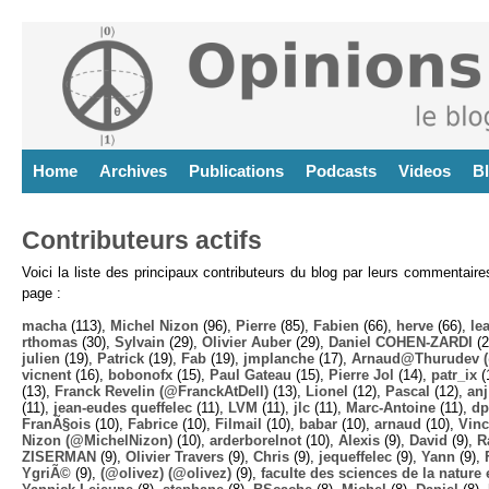
Home
Archives
Publications
Podcasts
Videos
B
Contributeurs actifs
Voici la liste des principaux contributeurs du blog par leurs commentair
page :
macha
(113),
Michel Nizon
(96),
Pierre
(85),
Fabien
(66),
herve
(66),
lea
rthomas
(30),
Sylvain
(29),
Olivier Auber
(29),
Daniel COHEN-ZARDI
(2
julien
(19),
Patrick
(19),
Fab
(19),
jmplanche
(17),
Arnaud@Thurudev (
vicnent
(16),
bobonofx
(15),
Paul Gateau
(15),
Pierre Jol
(14),
patr_ix
(
(13),
Franck Revelin (@FranckAtDell)
(13),
Lionel
(12),
Pascal
(12),
anj
(11),
jean-eudes queffelec
(11),
LVM
(11),
jlc
(11),
Marc-Antoine
(11),
dp
FranÃ§ois
(10),
Fabrice
(10),
Filmail
(10),
babar
(10),
arnaud
(10),
Vinc
Nizon (@MichelNizon)
(10),
arderborelnot
(10),
Alexis
(9),
David
(9),
R
ZISERMAN
(9),
Olivier Travers
(9),
Chris
(9),
jequeffelec
(9),
Yann
(9),
YgriÃ©
(9),
(@olivez) (@olivez)
(9),
faculte des sciences de la nature e