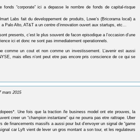
e fonds “corporate” ici a depasse le nombre de fonds de capital-risque
lmart Labs fait du developpement de produits, Lowe’s (Bricorama local) a
rk a Palo Alto, AT&T a un centre d’innovation ouvert aux startups, etc…
 sont presents, c’est le plus souvent de facon episodique a l’occasion d’une
rience ici et donc ne sont pas immediatement operationnels.
ue comme un cout et non comme un investissement. L’avenir est aussi
YSE, mais elles n’ont peut etre pas encore pris conscience de ce qui se
27 mars 2015
 dopees*. Une fois que la traction /le business model ont ete prouves, la
uvent creer un “champion instantane” qui ne pourra pas etre rattrape. Uber
ours de financements massifs a aussi pour but d’envoyer un signal de “game
nal car Lyft vient de lever un gros montant a son tour, et les regulateurs