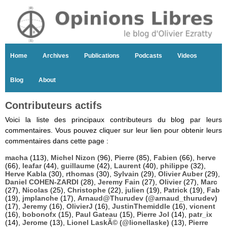
Home
Archives
Publications
Podcasts
Videos
Blog
About
Contributeurs actifs
Voici la liste des principaux contributeurs du blog par leurs
commentaires. Vous pouvez cliquer sur leur lien pour obtenir leurs
commentaires dans cette page :
macha
(113),
Michel Nizon
(96),
Pierre
(85),
Fabien
(66),
herve
(66),
leafar
(44),
guillaume
(42),
Laurent
(40),
philippe
(32),
Herve Kabla
(30),
rthomas
(30),
Sylvain
(29),
Olivier Auber
(29),
Daniel COHEN-ZARDI
(28),
Jeremy Fain
(27),
Olivier
(27),
Marc
(27),
Nicolas
(25),
Christophe
(22),
julien
(19),
Patrick
(19),
Fab
(19),
jmplanche
(17),
Arnaud@Thurudev (@arnaud_thurudev)
(17),
Jeremy
(16),
OlivierJ
(16),
JustinThemiddle
(16),
vicnent
(16),
bobonofx
(15),
Paul Gateau
(15),
Pierre Jol
(14),
patr_ix
(14),
Jerome
(13),
Lionel LaskÃ© (@lionellaske)
(13),
Pierre