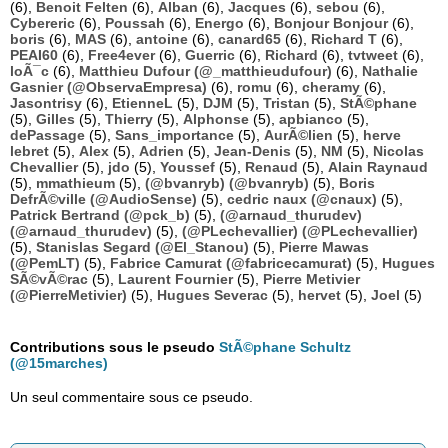
(6),
Benoit Felten
(6),
Alban
(6),
Jacques
(6),
sebou
(6),
Cybereric
(6),
Poussah
(6),
Energo
(6),
Bonjour Bonjour
(6),
boris
(6),
MAS
(6),
antoine
(6),
canard65
(6),
Richard T
(6),
PEAI60
(6),
Free4ever
(6),
Guerric
(6),
Richard
(6),
tvtweet
(6),
loÃ¯c
(6),
Matthieu Dufour (@_matthieudufour)
(6),
Nathalie
Gasnier (@ObservaEmpresa)
(6),
romu
(6),
cheramy
(6),
Jasontrisy
(6),
EtienneL
(5),
DJM
(5),
Tristan
(5),
StÃ©phane
(5),
Gilles
(5),
Thierry
(5),
Alphonse
(5),
apbianco
(5),
dePassage
(5),
Sans_importance
(5),
AurÃ©lien
(5),
herve
lebret
(5),
Alex
(5),
Adrien
(5),
Jean-Denis
(5),
NM
(5),
Nicolas
Chevallier
(5),
jdo
(5),
Youssef
(5),
Renaud
(5),
Alain Raynaud
(5),
mmathieum
(5),
(@bvanryb) (@bvanryb)
(5),
Boris
DefrÃ©ville (@AudioSense)
(5),
cedric naux (@cnaux)
(5),
Patrick Bertrand (@pck_b)
(5),
(@arnaud_thurudev)
(@arnaud_thurudev)
(5),
(@PLechevallier) (@PLechevallier)
(5),
Stanislas Segard (@El_Stanou)
(5),
Pierre Mawas
(@PemLT)
(5),
Fabrice Camurat (@fabricecamurat)
(5),
Hugues
SÃ©vÃ©rac
(5),
Laurent Fournier
(5),
Pierre Metivier
(@PierreMetivier)
(5),
Hugues Severac
(5),
hervet
(5),
Joel
(5)
Contributions sous le pseudo
StÃ©phane Schultz
(@15marches)
Un seul commentaire sous ce pseudo.