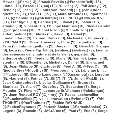
Mawas (@Pem)
(13),
Franck Revelin (@FranckAtDell)
(13),
Lionel
(12),
Pascal
(12),
anj
(12),
/Olivier
(12),
Phil Jeudy
(12),
Benoit
(12),
jean
(12),
Louis van Proosdij
(11),
jean-eudes
queffelec
(11),
LVM
(11),
jlc
(11),
Marc-Antoine
(11),
dparmen1
(11),
(@slebarque) (@slebarque)
(11),
INFO (@LINKANDEV)
(11),
FranÃ§ois
(10),
Fabrice
(10),
Filmail
(10),
babar
(10),
arnaud
(10),
Vincent
(10),
Philippe Marques
(10),
Nicolas Andre
(@corpogame)
(10),
Michel Nizon (@MichelNizon)
(10),
arderborelnot
(10),
Alexis
(9),
David
(9),
Rafael
(9),
FredericBaud
(9),
Laurent Bervas
(9),
Mickael
(9),
Hugues
(9),
ZISERMAN
(9),
Olivier Travers
(9),
Chris
(9),
jequeffelec
(9),
Yann
(9),
Fabrice Epelboin
(9),
Benjamin
(9),
BenoÃ®t Granger
(9),
laozi
(9),
Pierre YgriÃ©
(9),
(@olivez) (@olivez)
(9),
faculte
des sciences de la nature et de la vie
(9),
gepettot
(9),
arderbor elnot
(9),
Frederic
(8),
Marie
(8),
Yannick Lejeune
(8),
stephane
(8),
BScache
(8),
Michel
(8),
Daniel
(8),
Emmanuel
(8),
Jean-Philippe
(8),
startuper
(8),
Fred A.
(8),
@FredOu_
(8),
Nicolas Bry (@NicoBry)
(8),
@corpogame
(8),
fabienne billat
(@fadouce)
(8),
Bruno Lamouroux (@Dassoniou)
(8),
Lereune
(8),
~laurent
(7),
Patrice
(7),
JB
(7),
ITI
(7),
Julien Ã‰LIE
(7),
Jean-Christophe
(7),
Nicolas Guillaume
(7),
Bruno
(7),
Stanislas
(7),
Alain
(7),
Godefroy
(7),
Sebastien
(7),
Serge
Meunier
(7),
Pimpin
(7),
Lebarque StÃ©phane (@slebarque)
(7),
Jean-Renaud ROY (@jr_roy)
(7),
Pascal Lechevallier
(@PLechevallier)
(7),
veille innovation (@vinno47)
(7),
YAN
THOINET (@YanThoinet)
(7),
Fabien RAYNAUD
(@FabienRaynaud)
(7),
Partech Shaker (@PartechShaker)
(7),
Legend
(6),
Romain
(6),
JÃ©rÃ´me
(6),
Paul
(6),
Eric
(6),
Serge