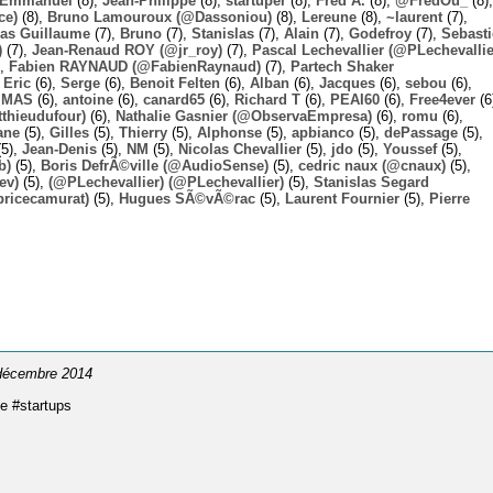
Emmanuel
(8),
Jean-Philippe
(8),
startuper
(8),
Fred A.
(8),
@FredOu_
(8),
ce)
(8),
Bruno Lamouroux (@Dassoniou)
(8),
Lereune
(8),
~laurent
(7),
las Guillaume
(7),
Bruno
(7),
Stanislas
(7),
Alain
(7),
Godefroy
(7),
Sebast
)
(7),
Jean-Renaud ROY (@jr_roy)
(7),
Pascal Lechevallier (@PLechevallie
),
Fabien RAYNAUD (@FabienRaynaud)
(7),
Partech Shaker
,
Eric
(6),
Serge
(6),
Benoit Felten
(6),
Alban
(6),
Jacques
(6),
sebou
(6),
,
MAS
(6),
antoine
(6),
canard65
(6),
Richard T
(6),
PEAI60
(6),
Free4ever
(6
thieudufour)
(6),
Nathalie Gasnier (@ObservaEmpresa)
(6),
romu
(6),
ane
(5),
Gilles
(5),
Thierry
(5),
Alphonse
(5),
apbianco
(5),
dePassage
(5),
5),
Jean-Denis
(5),
NM
(5),
Nicolas Chevallier
(5),
jdo
(5),
Youssef
(5),
b)
(5),
Boris DefrÃ©ville (@AudioSense)
(5),
cedric naux (@cnaux)
(5),
ev)
(5),
(@PLechevallier) (@PLechevallier)
(5),
Stanislas Segard
bricecamurat)
(5),
Hugues SÃ©vÃ©rac
(5),
Laurent Fournier
(5),
Pierre
 décembre 2014
me #startups