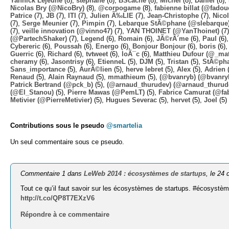
Yannick Lejeune
(8),
stephane
(8),
BScache
(8),
Michel
(8),
Daniel
(8),
Nicolas Bry (@NicoBry)
(8),
@corpogame
(8),
fabienne billat (@fadou
Patrice
(7),
JB
(7),
ITI
(7),
Julien Ã‰LIE
(7),
Jean-Christophe
(7),
Nico
(7),
Serge Meunier
(7),
Pimpin
(7),
Lebarque StÃ©phane (@slebarque
(7),
veille innovation (@vinno47)
(7),
YAN THOINET (@YanThoinet)
(7
(@PartechShaker)
(7),
Legend
(6),
Romain
(6),
JÃ©rÃ´me
(6),
Paul
(6)
Cybereric
(6),
Poussah
(6),
Energo
(6),
Bonjour Bonjour
(6),
boris
(6)
Guerric
(6),
Richard
(6),
tvtweet
(6),
loÃ¯c
(6),
Matthieu Dufour (@_mat
cheramy
(6),
Jasontrisy
(6),
EtienneL
(5),
DJM
(5),
Tristan
(5),
StÃ©ph
Sans_importance
(5),
AurÃ©lien
(5),
herve lebret
(5),
Alex
(5),
Adrien
(
Renaud
(5),
Alain Raynaud
(5),
mmathieum
(5),
(@bvanryb) (@bvanry
Patrick Bertrand (@pck_b)
(5),
(@arnaud_thurudev) (@arnaud_thurud
(@El_Stanou)
(5),
Pierre Mawas (@PemLT)
(5),
Fabrice Camurat (@fa
Metivier (@PierreMetivier)
(5),
Hugues Severac
(5),
hervet
(5),
Joel
(5)
Contributions sous le pseudo
@smartelia
Un seul commentaire sous ce pseudo.
Commentaire 1 dans
LeWeb 2014 : écosystèmes de startups
, le 24
Tout ce qu’il faut savoir sur les écosystèmes de startups. #écosystè
http://t.co/QP8T7EXzV6
Répondre à ce commentaire