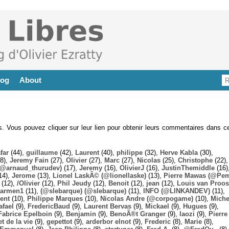
log
About
es. Vous pouvez cliquer sur leur lien pour obtenir leurs commentaires dans ce
far
(44),
guillaume
(42),
Laurent
(40),
philippe
(32),
Herve Kabla
(30),
8),
Jeremy Fain
(27),
Olivier
(27),
Marc
(27),
Nicolas
(25),
Christophe
(22),
@arnaud_thurudev)
(17),
Jeremy
(16),
OlivierJ
(16),
JustinThemiddle
(16)
14),
Jerome
(13),
Lionel LaskÃ© (@lionellaske)
(13),
Pierre Mawas (@Pe
(12),
/Olivier
(12),
Phil Jeudy
(12),
Benoit
(12),
jean
(12),
Louis van Proos
armen1
(11),
(@slebarque) (@slebarque)
(11),
INFO (@LINKANDEV)
(11),
ent
(10),
Philippe Marques
(10),
Nicolas Andre (@corpogame)
(10),
Miche
afael
(9),
FredericBaud
(9),
Laurent Bervas
(9),
Mickael
(9),
Hugues
(9),
Fabrice Epelboin
(9),
Benjamin
(9),
BenoÃ®t Granger
(9),
laozi
(9),
Pierre
t de la vie
(9),
gepettot
(9),
arderbor elnot
(9),
Frederic
(8),
Marie
(8),