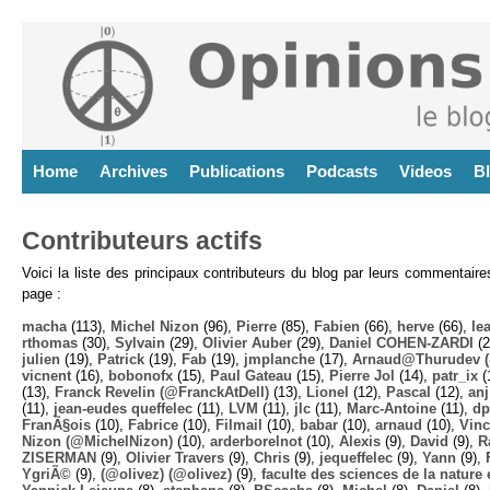
Home
Archives
Publications
Podcasts
Videos
B
Contributeurs actifs
Voici la liste des principaux contributeurs du blog par leurs commentair
page :
macha
(113),
Michel Nizon
(96),
Pierre
(85),
Fabien
(66),
herve
(66),
lea
rthomas
(30),
Sylvain
(29),
Olivier Auber
(29),
Daniel COHEN-ZARDI
(2
julien
(19),
Patrick
(19),
Fab
(19),
jmplanche
(17),
Arnaud@Thurudev (
vicnent
(16),
bobonofx
(15),
Paul Gateau
(15),
Pierre Jol
(14),
patr_ix
(
(13),
Franck Revelin (@FranckAtDell)
(13),
Lionel
(12),
Pascal
(12),
anj
(11),
jean-eudes queffelec
(11),
LVM
(11),
jlc
(11),
Marc-Antoine
(11),
dp
FranÃ§ois
(10),
Fabrice
(10),
Filmail
(10),
babar
(10),
arnaud
(10),
Vinc
Nizon (@MichelNizon)
(10),
arderborelnot
(10),
Alexis
(9),
David
(9),
R
ZISERMAN
(9),
Olivier Travers
(9),
Chris
(9),
jequeffelec
(9),
Yann
(9),
YgriÃ©
(9),
(@olivez) (@olivez)
(9),
faculte des sciences de la nature e