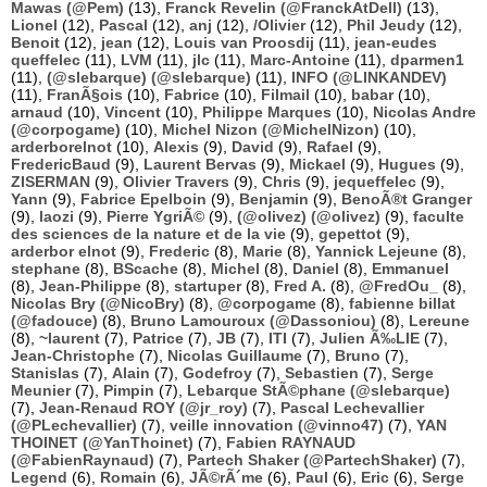
Mawas (@Pem)
(13),
Franck Revelin (@FranckAtDell)
(13),
Lionel
(12),
Pascal
(12),
anj
(12),
/Olivier
(12),
Phil Jeudy
(12),
Benoit
(12),
jean
(12),
Louis van Proosdij
(11),
jean-eudes
queffelec
(11),
LVM
(11),
jlc
(11),
Marc-Antoine
(11),
dparmen1
(11),
(@slebarque) (@slebarque)
(11),
INFO (@LINKANDEV)
(11),
FranÃ§ois
(10),
Fabrice
(10),
Filmail
(10),
babar
(10),
arnaud
(10),
Vincent
(10),
Philippe Marques
(10),
Nicolas Andre
(@corpogame)
(10),
Michel Nizon (@MichelNizon)
(10),
arderborelnot
(10),
Alexis
(9),
David
(9),
Rafael
(9),
FredericBaud
(9),
Laurent Bervas
(9),
Mickael
(9),
Hugues
(9),
ZISERMAN
(9),
Olivier Travers
(9),
Chris
(9),
jequeffelec
(9),
Yann
(9),
Fabrice Epelboin
(9),
Benjamin
(9),
BenoÃ®t Granger
(9),
laozi
(9),
Pierre YgriÃ©
(9),
(@olivez) (@olivez)
(9),
faculte
des sciences de la nature et de la vie
(9),
gepettot
(9),
arderbor elnot
(9),
Frederic
(8),
Marie
(8),
Yannick Lejeune
(8),
stephane
(8),
BScache
(8),
Michel
(8),
Daniel
(8),
Emmanuel
(8),
Jean-Philippe
(8),
startuper
(8),
Fred A.
(8),
@FredOu_
(8),
Nicolas Bry (@NicoBry)
(8),
@corpogame
(8),
fabienne billat
(@fadouce)
(8),
Bruno Lamouroux (@Dassoniou)
(8),
Lereune
(8),
~laurent
(7),
Patrice
(7),
JB
(7),
ITI
(7),
Julien Ã‰LIE
(7),
Jean-Christophe
(7),
Nicolas Guillaume
(7),
Bruno
(7),
Stanislas
(7),
Alain
(7),
Godefroy
(7),
Sebastien
(7),
Serge
Meunier
(7),
Pimpin
(7),
Lebarque StÃ©phane (@slebarque)
(7),
Jean-Renaud ROY (@jr_roy)
(7),
Pascal Lechevallier
(@PLechevallier)
(7),
veille innovation (@vinno47)
(7),
YAN
THOINET (@YanThoinet)
(7),
Fabien RAYNAUD
(@FabienRaynaud)
(7),
Partech Shaker (@PartechShaker)
(7),
Legend
(6),
Romain
(6),
JÃ©rÃ´me
(6),
Paul
(6),
Eric
(6),
Serge