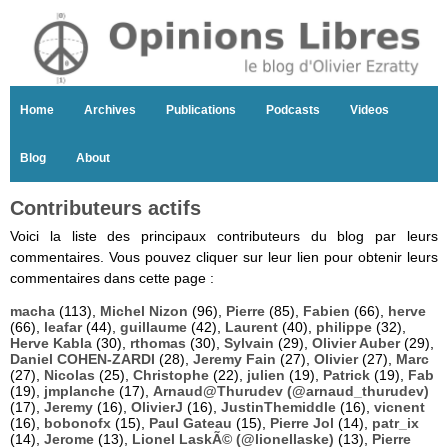
Home
Archives
Publications
Podcasts
Videos
Blog
About
Contributeurs actifs
Voici la liste des principaux contributeurs du blog par leurs
commentaires. Vous pouvez cliquer sur leur lien pour obtenir leurs
commentaires dans cette page :
macha
(113),
Michel Nizon
(96),
Pierre
(85),
Fabien
(66),
herve
(66),
leafar
(44),
guillaume
(42),
Laurent
(40),
philippe
(32),
Herve Kabla
(30),
rthomas
(30),
Sylvain
(29),
Olivier Auber
(29),
Daniel COHEN-ZARDI
(28),
Jeremy Fain
(27),
Olivier
(27),
Marc
(27),
Nicolas
(25),
Christophe
(22),
julien
(19),
Patrick
(19),
Fab
(19),
jmplanche
(17),
Arnaud@Thurudev (@arnaud_thurudev)
(17),
Jeremy
(16),
OlivierJ
(16),
JustinThemiddle
(16),
vicnent
(16),
bobonofx
(15),
Paul Gateau
(15),
Pierre Jol
(14),
patr_ix
(14),
Jerome
(13),
Lionel LaskÃ© (@lionellaske)
(13),
Pierre