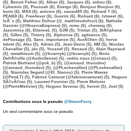
(6),
Benoit Felten
(6),
Alban
(6),
Jacques
(6),
sebou
(6),
Cybereric
(6),
Poussah
(6),
Energo
(6),
Bonjour Bonjour
(6),
boris
(6),
MAS
(6),
antoine
(6),
canard65
(6),
Richard T
(6),
PEAI60
(6),
Free4ever
(6),
Guerric
(6),
Richard
(6),
tvtweet
(6),
loÃ¯c
(6),
Matthieu Dufour (@_matthieudufour)
(6),
Nathalie
Gasnier (@ObservaEmpresa)
(6),
romu
(6),
cheramy
(6),
Jasontrisy
(6),
EtienneL
(5),
DJM
(5),
Tristan
(5),
StÃ©phane
(5),
Gilles
(5),
Thierry
(5),
Alphonse
(5),
apbianco
(5),
dePassage
(5),
Sans_importance
(5),
AurÃ©lien
(5),
herve
lebret
(5),
Alex
(5),
Adrien
(5),
Jean-Denis
(5),
NM
(5),
Nicolas
Chevallier
(5),
jdo
(5),
Youssef
(5),
Renaud
(5),
Alain Raynaud
(5),
mmathieum
(5),
(@bvanryb) (@bvanryb)
(5),
Boris
DefrÃ©ville (@AudioSense)
(5),
cedric naux (@cnaux)
(5),
Patrick Bertrand (@pck_b)
(5),
(@arnaud_thurudev)
(@arnaud_thurudev)
(5),
(@PLechevallier) (@PLechevallier)
(5),
Stanislas Segard (@El_Stanou)
(5),
Pierre Mawas
(@PemLT)
(5),
Fabrice Camurat (@fabricecamurat)
(5),
Hugues
SÃ©vÃ©rac
(5),
Laurent Fournier
(5),
Pierre Metivier
(@PierreMetivier)
(5),
Hugues Severac
(5),
hervet
(5),
Joel
(5)
Contributions sous le pseudo
@SimonFevry
Un seul commentaire sous ce pseudo.