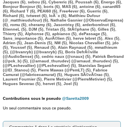
Jacques
(6),
sebou
(6),
Cybereric
(6),
Poussah
(6),
Energo
(6),
Bonjour Bonjour
(6),
boris
(6),
MAS
(6),
antoine
(6),
canard65
(6),
Richard T
(6),
PEAI60
(6),
Free4ever
(6),
Guerric
(6),
Richard
(6),
tvtweet
(6),
loÃ¯c
(6),
Matthieu Dufour
(@_matthieudufour)
(6),
Nathalie Gasnier (@ObservaEmpresa)
(6),
romu
(6),
cheramy
(6),
Jasontrisy
(6),
arderborelnot
(6),
EtienneL
(5),
DJM
(5),
Tristan
(5),
StÃ©phane
(5),
Gilles
(5),
Thierry
(5),
Alphonse
(5),
apbianco
(5),
dePassage
(5),
Sans_importance
(5),
AurÃ©lien
(5),
herve lebret
(5),
Alex
(5),
Adrien
(5),
Jean-Denis
(5),
NM
(5),
Nicolas Chevallier
(5),
jdo
(5),
Youssef
(5),
Renaud
(5),
Alain Raynaud
(5),
mmathieum
(5),
(@bvanryb) (@bvanryb)
(5),
Boris DefrÃ©ville
(@AudioSense)
(5),
cedric naux (@cnaux)
(5),
Patrick Bertrand
(@pck_b)
(5),
(@arnaud_thurudev) (@arnaud_thurudev)
(5),
(@PLechevallier) (@PLechevallier)
(5),
Stanislas Segard
(@El_Stanou)
(5),
Pierre Mawas (@PemLT)
(5),
Fabrice
Camurat (@fabricecamurat)
(5),
Hugues SÃ©vÃ©rac
(5),
Laurent Fournier
(5),
Pierre Metivier (@PierreMetivier)
(5),
Hugues Severac
(5),
hervet
(5),
Joel
(5)
Contributions sous le pseudo
@Saretta2009
Un seul commentaire sous ce pseudo.