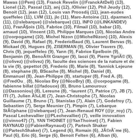
Mawas (@Pem)
(13),
Franck Revelin (@FranckAtDell)
(13),
Lionel
(12),
Pascal
(12),
anj
(12),
/Olivier
(12),
Phil Jeudy
(12),
Benoit
(12),
jean
(12),
Louis van Proosdij
(11),
jean-eudes
queffelec
(11),
LVM
(11),
jlc
(11),
Marc-Antoine
(11),
dparmen1
(11),
(@slebarque) (@slebarque)
(11),
INFO (@LINKANDEV)
(11),
FranÃ§ois
(10),
Fabrice
(10),
Filmail
(10),
babar
(10),
arnaud
(10),
Vincent
(10),
Philippe Marques
(10),
Nicolas Andre
(@corpogame)
(10),
Michel Nizon (@MichelNizon)
(10),
Alexis
(9),
David
(9),
Rafael
(9),
FredericBaud
(9),
Laurent Bervas
(9),
Mickael
(9),
Hugues
(9),
ZISERMAN
(9),
Olivier Travers
(9),
Chris
(9),
jequeffelec
(9),
Yann
(9),
Fabrice Epelboin
(9),
Benjamin
(9),
BenoÃ®t Granger
(9),
laozi
(9),
Pierre YgriÃ©
(9),
(@olivez) (@olivez)
(9),
faculte des sciences de la nature et de
la vie
(9),
gepettot
(9),
Frederic
(8),
Marie
(8),
Yannick Lejeune
(8),
stephane
(8),
BScache
(8),
Michel
(8),
Daniel
(8),
Emmanuel
(8),
Jean-Philippe
(8),
startuper
(8),
Fred A.
(8),
@FredOu_
(8),
Nicolas Bry (@NicoBry)
(8),
@corpogame
(8),
fabienne billat (@fadouce)
(8),
Bruno Lamouroux
(@Dassoniou)
(8),
Lereune
(8),
~laurent
(7),
Patrice
(7),
JB
(7),
ITI
(7),
Julien Ã‰LIE
(7),
Jean-Christophe
(7),
Nicolas
Guillaume
(7),
Bruno
(7),
Stanislas
(7),
Alain
(7),
Godefroy
(7),
Sebastien
(7),
Serge Meunier
(7),
Pimpin
(7),
Lebarque
StÃ©phane (@slebarque)
(7),
Jean-Renaud ROY (@jr_roy)
(7),
Pascal Lechevallier (@PLechevallier)
(7),
veille innovation
(@vinno47)
(7),
YAN THOINET (@YanThoinet)
(7),
Fabien
RAYNAUD (@FabienRaynaud)
(7),
Partech Shaker
(@PartechShaker)
(7),
Legend
(6),
Romain
(6),
JÃ©rÃ´me
(6),
Paul
(6),
Eric
(6),
Serge
(6),
Benoit Felten
(6),
Alban
(6),