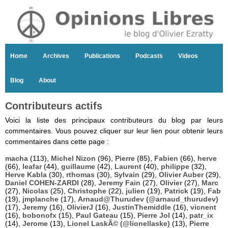
Home
Archives
Publications
Podcasts
Videos
Blog
About
Contributeurs actifs
Voici la liste des principaux contributeurs du blog par leurs
commentaires. Vous pouvez cliquer sur leur lien pour obtenir leurs
commentaires dans cette page :
macha
(113),
Michel Nizon
(96),
Pierre
(85),
Fabien
(66),
herve
(66),
leafar
(44),
guillaume
(42),
Laurent
(40),
philippe
(32),
Herve Kabla
(30),
rthomas
(30),
Sylvain
(29),
Olivier Auber
(29),
Daniel COHEN-ZARDI
(28),
Jeremy Fain
(27),
Olivier
(27),
Marc
(27),
Nicolas
(25),
Christophe
(22),
julien
(19),
Patrick
(19),
Fab
(19),
jmplanche
(17),
Arnaud@Thurudev (@arnaud_thurudev)
(17),
Jeremy
(16),
OlivierJ
(16),
JustinThemiddle
(16),
vicnent
(16),
bobonofx
(15),
Paul Gateau
(15),
Pierre Jol
(14),
patr_ix
(14),
Jerome
(13),
Lionel LaskÃ© (@lionellaske)
(13),
Pierre