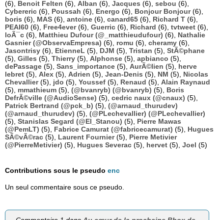
(6),
Benoit Felten
(6),
Alban
(6),
Jacques
(6),
sebou
(6),
Cybereric
(6),
Poussah
(6),
Energo
(6),
Bonjour Bonjour
(6),
boris
(6),
MAS
(6),
antoine
(6),
canard65
(6),
Richard T
(6),
PEAI60
(6),
Free4ever
(6),
Guerric
(6),
Richard
(6),
tvtweet
(6),
loÃ¯c
(6),
Matthieu Dufour (@_matthieudufour)
(6),
Nathalie
Gasnier (@ObservaEmpresa)
(6),
romu
(6),
cheramy
(6),
Jasontrisy
(6),
EtienneL
(5),
DJM
(5),
Tristan
(5),
StÃ©phane
(5),
Gilles
(5),
Thierry
(5),
Alphonse
(5),
apbianco
(5),
dePassage
(5),
Sans_importance
(5),
AurÃ©lien
(5),
herve
lebret
(5),
Alex
(5),
Adrien
(5),
Jean-Denis
(5),
NM
(5),
Nicolas
Chevallier
(5),
jdo
(5),
Youssef
(5),
Renaud
(5),
Alain Raynaud
(5),
mmathieum
(5),
(@bvanryb) (@bvanryb)
(5),
Boris
DefrÃ©ville (@AudioSense)
(5),
cedric naux (@cnaux)
(5),
Patrick Bertrand (@pck_b)
(5),
(@arnaud_thurudev)
(@arnaud_thurudev)
(5),
(@PLechevallier) (@PLechevallier)
(5),
Stanislas Segard (@El_Stanou)
(5),
Pierre Mawas
(@PemLT)
(5),
Fabrice Camurat (@fabricecamurat)
(5),
Hugues
SÃ©vÃ©rac
(5),
Laurent Fournier
(5),
Pierre Metivier
(@PierreMetivier)
(5),
Hugues Severac
(5),
hervet
(5),
Joel
(5)
Contributions sous le pseudo
enc
Un seul commentaire sous ce pseudo.