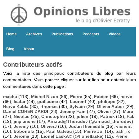
Home
Archives
Publications
Podcasts
Videos
Blog
About
Contributeurs actifs
Voici la liste des principaux contributeurs du blog par leurs
commentaires. Vous pouvez cliquer sur leur lien pour obtenir leurs
commentaires dans cette page :
macha
(113),
Michel Nizon
(96),
Pierre
(85),
Fabien
(66),
herve
(66),
leafar
(44),
guillaume
(42),
Laurent
(40),
philippe
(32),
Herve Kabla
(30),
rthomas
(30),
Sylvain
(29),
Olivier Auber
(29),
Daniel COHEN-ZARDI
(28),
Jeremy Fain
(27),
Olivier
(27),
Marc
(27),
Nicolas
(25),
Christophe
(22),
julien
(19),
Patrick
(19),
Fab
(19),
jmplanche
(17),
Arnaud@Thurudev (@arnaud_thurudev)
(17),
Jeremy
(16),
OlivierJ
(16),
JustinThemiddle
(16),
vicnent
(16),
bobonofx
(15),
Paul Gateau
(15),
Pierre Jol
(14),
patr_ix
(14),
Jerome
(13),
Lionel LaskÃ© (@lionellaske)
(13),
Pierre