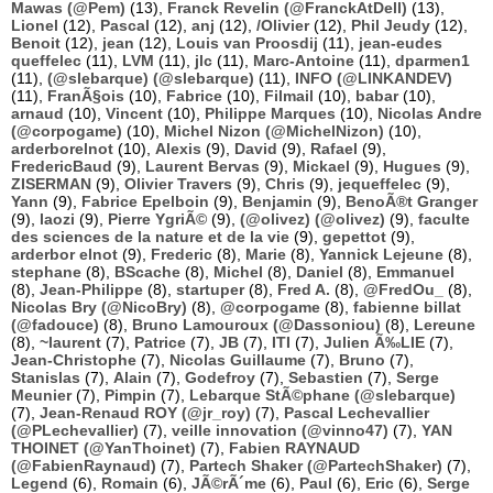
Mawas (@Pem)
(13),
Franck Revelin (@FranckAtDell)
(13),
Lionel
(12),
Pascal
(12),
anj
(12),
/Olivier
(12),
Phil Jeudy
(12),
Benoit
(12),
jean
(12),
Louis van Proosdij
(11),
jean-eudes
queffelec
(11),
LVM
(11),
jlc
(11),
Marc-Antoine
(11),
dparmen1
(11),
(@slebarque) (@slebarque)
(11),
INFO (@LINKANDEV)
(11),
FranÃ§ois
(10),
Fabrice
(10),
Filmail
(10),
babar
(10),
arnaud
(10),
Vincent
(10),
Philippe Marques
(10),
Nicolas Andre
(@corpogame)
(10),
Michel Nizon (@MichelNizon)
(10),
arderborelnot
(10),
Alexis
(9),
David
(9),
Rafael
(9),
FredericBaud
(9),
Laurent Bervas
(9),
Mickael
(9),
Hugues
(9),
ZISERMAN
(9),
Olivier Travers
(9),
Chris
(9),
jequeffelec
(9),
Yann
(9),
Fabrice Epelboin
(9),
Benjamin
(9),
BenoÃ®t Granger
(9),
laozi
(9),
Pierre YgriÃ©
(9),
(@olivez) (@olivez)
(9),
faculte
des sciences de la nature et de la vie
(9),
gepettot
(9),
arderbor elnot
(9),
Frederic
(8),
Marie
(8),
Yannick Lejeune
(8),
stephane
(8),
BScache
(8),
Michel
(8),
Daniel
(8),
Emmanuel
(8),
Jean-Philippe
(8),
startuper
(8),
Fred A.
(8),
@FredOu_
(8),
Nicolas Bry (@NicoBry)
(8),
@corpogame
(8),
fabienne billat
(@fadouce)
(8),
Bruno Lamouroux (@Dassoniou)
(8),
Lereune
(8),
~laurent
(7),
Patrice
(7),
JB
(7),
ITI
(7),
Julien Ã‰LIE
(7),
Jean-Christophe
(7),
Nicolas Guillaume
(7),
Bruno
(7),
Stanislas
(7),
Alain
(7),
Godefroy
(7),
Sebastien
(7),
Serge
Meunier
(7),
Pimpin
(7),
Lebarque StÃ©phane (@slebarque)
(7),
Jean-Renaud ROY (@jr_roy)
(7),
Pascal Lechevallier
(@PLechevallier)
(7),
veille innovation (@vinno47)
(7),
YAN
THOINET (@YanThoinet)
(7),
Fabien RAYNAUD
(@FabienRaynaud)
(7),
Partech Shaker (@PartechShaker)
(7),
Legend
(6),
Romain
(6),
JÃ©rÃ´me
(6),
Paul
(6),
Eric
(6),
Serge