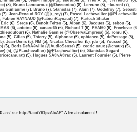
Emmanuel
(8),
Jean-Philippe
(8),
startuper
(8),
Fred A.
(8),
@FredOu_
(8),
ce)
(8),
Bruno Lamouroux (@Dassoniou)
(8),
Lereune
(8),
~laurent
(7),
las Guillaume
(7),
Bruno
(7),
Stanislas
(7),
Alain
(7),
Godefroy
(7),
Sebast
)
(7),
Jean-Renaud ROY (@jr_roy)
(7),
Pascal Lechevallier (@PLechevallie
),
Fabien RAYNAUD (@FabienRaynaud)
(7),
Partech Shaker
,
Eric
(6),
Serge
(6),
Benoit Felten
(6),
Alban
(6),
Jacques
(6),
sebou
(6),
,
MAS
(6),
antoine
(6),
canard65
(6),
Richard T
(6),
PEAI60
(6),
Free4ever
(6
thieudufour)
(6),
Nathalie Gasnier (@ObservaEmpresa)
(6),
romu
(6),
ane
(5),
Gilles
(5),
Thierry
(5),
Alphonse
(5),
apbianco
(5),
dePassage
(5),
5),
Jean-Denis
(5),
NM
(5),
Nicolas Chevallier
(5),
jdo
(5),
Youssef
(5),
b)
(5),
Boris DefrÃ©ville (@AudioSense)
(5),
cedric naux (@cnaux)
(5),
ev)
(5),
(@PLechevallier) (@PLechevallier)
(5),
Stanislas Segard
bricecamurat)
(5),
Hugues SÃ©vÃ©rac
(5),
Laurent Fournier
(5),
Pierre
10 ans” sur
http://t.co/Y61pzAlxAF”
A lire absolument !