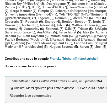
Yannick Lejeune
(8),
stephane
(8),
BScache
(8),
Michel
(8),
Daniel
(8),
Nicolas Bry (@NicoBry)
(8),
@corpogame
(8),
fabienne billat (@fadou
Patrice
(7),
JB
(7),
ITI
(7),
Julien Ã‰LIE
(7),
Jean-Christophe
(7),
Nico
(7),
Serge Meunier
(7),
Pimpin
(7),
Lebarque StÃ©phane (@slebarque
(7),
veille innovation (@vinno47)
(7),
YAN THOINET (@YanThoinet)
(7
(@PartechShaker)
(7),
Legend
(6),
Romain
(6),
JÃ©rÃ´me
(6),
Paul
(6)
Cybereric
(6),
Poussah
(6),
Energo
(6),
Bonjour Bonjour
(6),
boris
(6)
Guerric
(6),
Richard
(6),
tvtweet
(6),
loÃ¯c
(6),
Matthieu Dufour (@_mat
cheramy
(6),
Jasontrisy
(6),
EtienneL
(5),
DJM
(5),
Tristan
(5),
StÃ©ph
Sans_importance
(5),
AurÃ©lien
(5),
herve lebret
(5),
Alex
(5),
Adrien
(
Renaud
(5),
Alain Raynaud
(5),
mmathieum
(5),
(@bvanryb) (@bvanry
Patrick Bertrand (@pck_b)
(5),
(@arnaud_thurudev) (@arnaud_thurud
(@El_Stanou)
(5),
Pierre Mawas (@PemLT)
(5),
Fabrice Camurat (@fa
Metivier (@PierreMetivier)
(5),
Hugues Severac
(5),
hervet
(5),
Joel
(5)
Contributions sous le pseudo
Francky Trichet (@franckytrichet)
Un seul commentaire sous ce pseudo.
Commentaire 1 dans
LeWeb 2013 : dans 10 ans
, le 8 janvier 2014
“@ludosim: Merci @olivez pour cette synthèse ! “Leweb 2013 : dans 
Répondre à ce commentaire