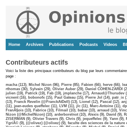
Home
Archives
Publications
Podcasts
Videos
B
Contributeurs actifs
Voici la liste des principaux contributeurs du blog par leurs commentair
page :
macha
(113),
Michel Nizon
(96),
Pierre
(85),
Fabien
(66),
herve
(66),
lea
rthomas
(30),
Sylvain
(29),
Olivier Auber
(29),
Daniel COHEN-ZARDI
(2
julien
(19),
Patrick
(19),
Fab
(19),
jmplanche
(17),
Arnaud@Thurudev (
vicnent
(16),
bobonofx
(15),
Paul Gateau
(15),
Pierre Jol
(14),
patr_ix
(
(13),
Franck Revelin (@FranckAtDell)
(13),
Lionel
(12),
Pascal
(12),
anj
(11),
jean-eudes queffelec
(11),
LVM
(11),
jlc
(11),
Marc-Antoine
(11),
dp
FranÃ§ois
(10),
Fabrice
(10),
Filmail
(10),
babar
(10),
arnaud
(10),
Vinc
Nizon (@MichelNizon)
(10),
arderborelnot
(10),
Alexis
(9),
David
(9),
R
ZISERMAN
(9),
Olivier Travers
(9),
Chris
(9),
jequeffelec
(9),
Yann
(9),
YgriÃ©
(9),
(@olivez) (@olivez)
(9),
faculte des sciences de la nature e