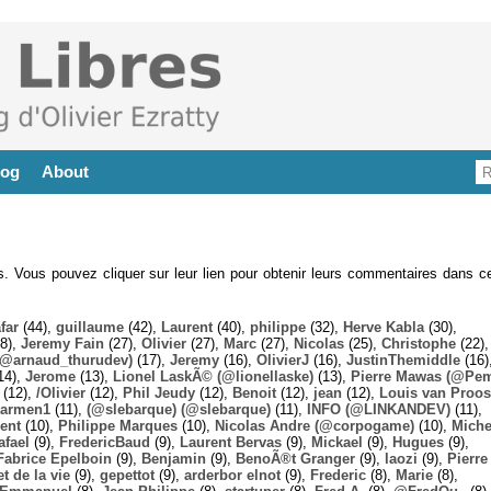
log
About
es. Vous pouvez cliquer sur leur lien pour obtenir leurs commentaires dans ce
far
(44),
guillaume
(42),
Laurent
(40),
philippe
(32),
Herve Kabla
(30),
8),
Jeremy Fain
(27),
Olivier
(27),
Marc
(27),
Nicolas
(25),
Christophe
(22),
@arnaud_thurudev)
(17),
Jeremy
(16),
OlivierJ
(16),
JustinThemiddle
(16)
14),
Jerome
(13),
Lionel LaskÃ© (@lionellaske)
(13),
Pierre Mawas (@Pe
(12),
/Olivier
(12),
Phil Jeudy
(12),
Benoit
(12),
jean
(12),
Louis van Proos
armen1
(11),
(@slebarque) (@slebarque)
(11),
INFO (@LINKANDEV)
(11),
ent
(10),
Philippe Marques
(10),
Nicolas Andre (@corpogame)
(10),
Miche
afael
(9),
FredericBaud
(9),
Laurent Bervas
(9),
Mickael
(9),
Hugues
(9),
Fabrice Epelboin
(9),
Benjamin
(9),
BenoÃ®t Granger
(9),
laozi
(9),
Pierre
t de la vie
(9),
gepettot
(9),
arderbor elnot
(9),
Frederic
(8),
Marie
(8),