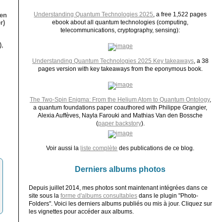
Understanding Quantum Technologies 2025
, a free 1,522 pages
ien
r)
ebook about all quantum technologies (computing,
telecommunications, cryptography, sensing):
),
Understanding Quantum Technologies 2025 Key takeaways
, a 38
pages version with key takeaways from the eponymous book.
The Two-Spin Enigma: From the Helium Atom to Quantum Ontology
,
a quantum foundations paper coauthored with Philippe Grangier,
Alexia Auffèves, Nayla Farouki and Mathias Van den Bossche
(
paper backstory
).
Voir aussi la
liste complète
des publications de ce blog.
Derniers albums photos
Depuis juillet 2014, mes photos sont maintenant intégrées dans ce
site sous la
forme d'albums consultables
dans le plugin "Photo-
Folders". Voici les derniers albums publiés ou mis à jour. Cliquez sur
les vignettes pour accéder aux albums.