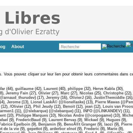
log
About
es. Vous pouvez cliquer sur leur lien pour obtenir leurs commentaires dans ce
far
(44),
guillaume
(42),
Laurent
(40),
philippe
(32),
Herve Kabla
(30),
8),
Jeremy Fain
(27),
Olivier
(27),
Marc
(27),
Nicolas
(25),
Christophe
(22),
@arnaud_thurudev)
(17),
Jeremy
(16),
OlivierJ
(16),
JustinThemiddle
(16)
14),
Jerome
(13),
Lionel LaskÃ© (@lionellaske)
(13),
Pierre Mawas (@Pe
(12),
/Olivier
(12),
Phil Jeudy
(12),
Benoit
(12),
jean
(12),
Louis van Proos
armen1
(11),
(@slebarque) (@slebarque)
(11),
INFO (@LINKANDEV)
(11),
ent
(10),
Philippe Marques
(10),
Nicolas Andre (@corpogame)
(10),
Miche
afael
(9),
FredericBaud
(9),
Laurent Bervas
(9),
Mickael
(9),
Hugues
(9),
Fabrice Epelboin
(9),
Benjamin
(9),
BenoÃ®t Granger
(9),
laozi
(9),
Pierre
t de la vie
(9),
gepettot
(9),
arderbor elnot
(9),
Frederic
(8),
Marie
(8),