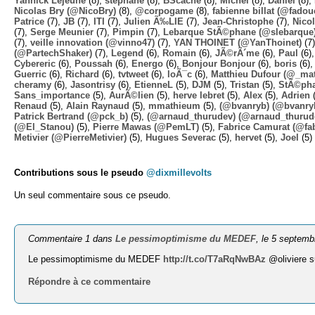
Yannick Lejeune
(8),
stephane
(8),
BScache
(8),
Michel
(8),
Daniel
(8),
Nicolas Bry (@NicoBry)
(8),
@corpogame
(8),
fabienne billat (@fadou
Patrice
(7),
JB
(7),
ITI
(7),
Julien Ã‰LIE
(7),
Jean-Christophe
(7),
Nico
(7),
Serge Meunier
(7),
Pimpin
(7),
Lebarque StÃ©phane (@slebarque
(7),
veille innovation (@vinno47)
(7),
YAN THOINET (@YanThoinet)
(7
(@PartechShaker)
(7),
Legend
(6),
Romain
(6),
JÃ©rÃ´me
(6),
Paul
(6)
Cybereric
(6),
Poussah
(6),
Energo
(6),
Bonjour Bonjour
(6),
boris
(6)
Guerric
(6),
Richard
(6),
tvtweet
(6),
loÃ¯c
(6),
Matthieu Dufour (@_mat
cheramy
(6),
Jasontrisy
(6),
EtienneL
(5),
DJM
(5),
Tristan
(5),
StÃ©ph
Sans_importance
(5),
AurÃ©lien
(5),
herve lebret
(5),
Alex
(5),
Adrien
(
Renaud
(5),
Alain Raynaud
(5),
mmathieum
(5),
(@bvanryb) (@bvanry
Patrick Bertrand (@pck_b)
(5),
(@arnaud_thurudev) (@arnaud_thurud
(@El_Stanou)
(5),
Pierre Mawas (@PemLT)
(5),
Fabrice Camurat (@fa
Metivier (@PierreMetivier)
(5),
Hugues Severac
(5),
hervet
(5),
Joel
(5)
Contributions sous le pseudo
@dixmillevolts
Un seul commentaire sous ce pseudo.
Commentaire 1 dans
Le pessimoptimisme du MEDEF
, le 5 septem
Le pessimoptimisme du MEDEF
http://t.co/T7aRqNwBAz
@oliviere s
Répondre à ce commentaire