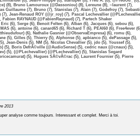
Emmanuel
(8),
Jean-Philippe
(8),
startuper
(8),
Fred A.
(8),
@FredOu_
(8),
ce)
(8),
Bruno Lamouroux (@Dassoniou)
(8),
Lereune
(8),
~laurent
(7),
las Guillaume
(7),
Bruno
(7),
Stanislas
(7),
Alain
(7),
Godefroy
(7),
Sebast
)
(7),
Jean-Renaud ROY (@jr_roy)
(7),
Pascal Lechevallier (@PLechevallie
),
Fabien RAYNAUD (@FabienRaynaud)
(7),
Partech Shaker
,
Eric
(6),
Serge
(6),
Benoit Felten
(6),
Alban
(6),
Jacques
(6),
sebou
(6),
,
MAS
(6),
antoine
(6),
canard65
(6),
Richard T
(6),
PEAI60
(6),
Free4ever
(6
thieudufour)
(6),
Nathalie Gasnier (@ObservaEmpresa)
(6),
romu
(6),
ane
(5),
Gilles
(5),
Thierry
(5),
Alphonse
(5),
apbianco
(5),
dePassage
(5),
5),
Jean-Denis
(5),
NM
(5),
Nicolas Chevallier
(5),
jdo
(5),
Youssef
(5),
b)
(5),
Boris DefrÃ©ville (@AudioSense)
(5),
cedric naux (@cnaux)
(5),
ev)
(5),
(@PLechevallier) (@PLechevallier)
(5),
Stanislas Segard
bricecamurat)
(5),
Hugues SÃ©vÃ©rac
(5),
Laurent Fournier
(5),
Pierre
bre 2013
uper analyse comme toujours. Interessant et complet. Merci à toi.