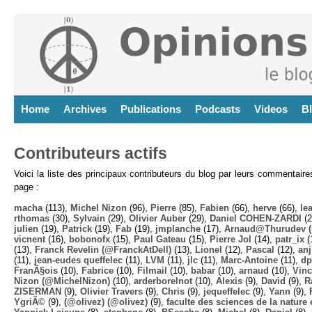
Home
Archives
Publications
Podcasts
Videos
B
Contributeurs actifs
Voici la liste des principaux contributeurs du blog par leurs commentair
page :
macha
(113),
Michel Nizon
(96),
Pierre
(85),
Fabien
(66),
herve
(66),
lea
rthomas
(30),
Sylvain
(29),
Olivier Auber
(29),
Daniel COHEN-ZARDI
(2
julien
(19),
Patrick
(19),
Fab
(19),
jmplanche
(17),
Arnaud@Thurudev (
vicnent
(16),
bobonofx
(15),
Paul Gateau
(15),
Pierre Jol
(14),
patr_ix
(
(13),
Franck Revelin (@FranckAtDell)
(13),
Lionel
(12),
Pascal
(12),
anj
(11),
jean-eudes queffelec
(11),
LVM
(11),
jlc
(11),
Marc-Antoine
(11),
dp
FranÃ§ois
(10),
Fabrice
(10),
Filmail
(10),
babar
(10),
arnaud
(10),
Vinc
Nizon (@MichelNizon)
(10),
arderborelnot
(10),
Alexis
(9),
David
(9),
R
ZISERMAN
(9),
Olivier Travers
(9),
Chris
(9),
jequeffelec
(9),
Yann
(9),
YgriÃ©
(9),
(@olivez) (@olivez)
(9),
faculte des sciences de la nature e