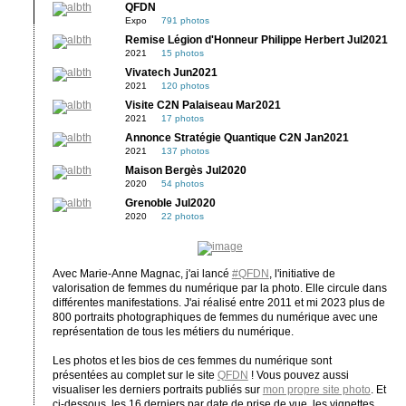
QFDN
Expo
791 photos
Remise Légion d'Honneur Philippe Herbert Jul2021
2021
15 photos
Vivatech Jun2021
2021
120 photos
Visite C2N Palaiseau Mar2021
2021
17 photos
Annonce Stratégie Quantique C2N Jan2021
2021
137 photos
Maison Bergès Jul2020
2020
54 photos
Grenoble Jul2020
2020
22 photos
Avec Marie-Anne Magnac, j'ai lancé
#QFDN
, l'initiative de
valorisation de femmes du numérique par la photo. Elle circule dans
différentes manifestations. J'ai réalisé entre 2011 et mi 2023 plus de
800 portraits photographiques de femmes du numérique avec une
représentation de tous les métiers du numérique.
Les photos et les bios de ces femmes du numérique sont
présentées au complet sur le site
QFDN
! Vous pouvez aussi
visualiser les derniers portraits publiés sur
mon propre site photo
. Et
ci-dessous, les 16 derniers par date de prise de vue, les vignettes