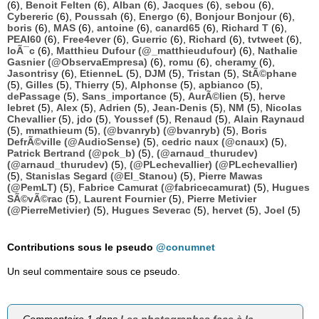
(6),
Benoit Felten
(6),
Alban
(6),
Jacques
(6),
sebou
(6),
Cybereric
(6),
Poussah
(6),
Energo
(6),
Bonjour Bonjour
(6),
boris
(6),
MAS
(6),
antoine
(6),
canard65
(6),
Richard T
(6),
PEAI60
(6),
Free4ever
(6),
Guerric
(6),
Richard
(6),
tvtweet
(6),
loÃ¯c
(6),
Matthieu Dufour (@_matthieudufour)
(6),
Nathalie
Gasnier (@ObservaEmpresa)
(6),
romu
(6),
cheramy
(6),
Jasontrisy
(6),
EtienneL
(5),
DJM
(5),
Tristan
(5),
StÃ©phane
(5),
Gilles
(5),
Thierry
(5),
Alphonse
(5),
apbianco
(5),
dePassage
(5),
Sans_importance
(5),
AurÃ©lien
(5),
herve
lebret
(5),
Alex
(5),
Adrien
(5),
Jean-Denis
(5),
NM
(5),
Nicolas
Chevallier
(5),
jdo
(5),
Youssef
(5),
Renaud
(5),
Alain Raynaud
(5),
mmathieum
(5),
(@bvanryb) (@bvanryb)
(5),
Boris
DefrÃ©ville (@AudioSense)
(5),
cedric naux (@cnaux)
(5),
Patrick Bertrand (@pck_b)
(5),
(@arnaud_thurudev)
(@arnaud_thurudev)
(5),
(@PLechevallier) (@PLechevallier)
(5),
Stanislas Segard (@El_Stanou)
(5),
Pierre Mawas
(@PemLT)
(5),
Fabrice Camurat (@fabricecamurat)
(5),
Hugues
SÃ©vÃ©rac
(5),
Laurent Fournier
(5),
Pierre Metivier
(@PierreMetivier)
(5),
Hugues Severac
(5),
hervet
(5),
Joel
(5)
Contributions sous le pseudo
@conumnet
Un seul commentaire sous ce pseudo.