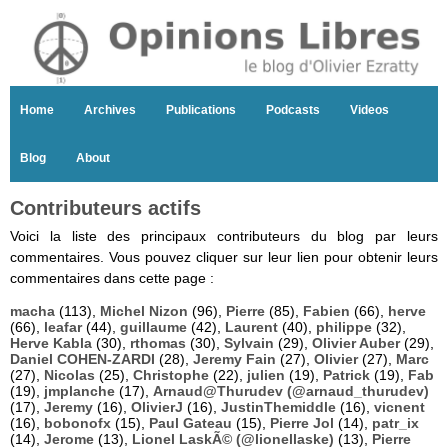
Home
Archives
Publications
Podcasts
Videos
Blog
About
Contributeurs actifs
Voici la liste des principaux contributeurs du blog par leurs
commentaires. Vous pouvez cliquer sur leur lien pour obtenir leurs
commentaires dans cette page :
macha
(113),
Michel Nizon
(96),
Pierre
(85),
Fabien
(66),
herve
(66),
leafar
(44),
guillaume
(42),
Laurent
(40),
philippe
(32),
Herve Kabla
(30),
rthomas
(30),
Sylvain
(29),
Olivier Auber
(29),
Daniel COHEN-ZARDI
(28),
Jeremy Fain
(27),
Olivier
(27),
Marc
(27),
Nicolas
(25),
Christophe
(22),
julien
(19),
Patrick
(19),
Fab
(19),
jmplanche
(17),
Arnaud@Thurudev (@arnaud_thurudev)
(17),
Jeremy
(16),
OlivierJ
(16),
JustinThemiddle
(16),
vicnent
(16),
bobonofx
(15),
Paul Gateau
(15),
Pierre Jol
(14),
patr_ix
(14),
Jerome
(13),
Lionel LaskÃ© (@lionellaske)
(13),
Pierre