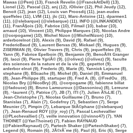
Mawas (@Pem)
(13),
Franck Revelin (@FranckAtDell)
(13),
Lionel
(12),
Pascal
(12),
anj
(12),
/Olivier
(12),
Phil Jeudy
(12),
Benoit
(12),
jean
(12),
Louis van Proosdij
(11),
jean-eudes
queffelec
(11),
LVM
(11),
jlc
(11),
Marc-Antoine
(11),
dparmen1
(11),
(@slebarque) (@slebarque)
(11),
INFO (@LINKANDEV)
(11),
FranÃ§ois
(10),
Fabrice
(10),
Filmail
(10),
babar
(10),
arnaud
(10),
Vincent
(10),
Philippe Marques
(10),
Nicolas Andre
(@corpogame)
(10),
Michel Nizon (@MichelNizon)
(10),
arderborelnot
(10),
Alexis
(9),
David
(9),
Rafael
(9),
FredericBaud
(9),
Laurent Bervas
(9),
Mickael
(9),
Hugues
(9),
ZISERMAN
(9),
Olivier Travers
(9),
Chris
(9),
jequeffelec
(9),
Yann
(9),
Fabrice Epelboin
(9),
Benjamin
(9),
BenoÃ®t Granger
(9),
laozi
(9),
Pierre YgriÃ©
(9),
(@olivez) (@olivez)
(9),
faculte
des sciences de la nature et de la vie
(9),
gepettot
(9),
arderbor elnot
(9),
Frederic
(8),
Marie
(8),
Yannick Lejeune
(8),
stephane
(8),
BScache
(8),
Michel
(8),
Daniel
(8),
Emmanuel
(8),
Jean-Philippe
(8),
startuper
(8),
Fred A.
(8),
@FredOu_
(8),
Nicolas Bry (@NicoBry)
(8),
@corpogame
(8),
fabienne billat
(@fadouce)
(8),
Bruno Lamouroux (@Dassoniou)
(8),
Lereune
(8),
~laurent
(7),
Patrice
(7),
JB
(7),
ITI
(7),
Julien Ã‰LIE
(7),
Jean-Christophe
(7),
Nicolas Guillaume
(7),
Bruno
(7),
Stanislas
(7),
Alain
(7),
Godefroy
(7),
Sebastien
(7),
Serge
Meunier
(7),
Pimpin
(7),
Lebarque StÃ©phane (@slebarque)
(7),
Jean-Renaud ROY (@jr_roy)
(7),
Pascal Lechevallier
(@PLechevallier)
(7),
veille innovation (@vinno47)
(7),
YAN
THOINET (@YanThoinet)
(7),
Fabien RAYNAUD
(@FabienRaynaud)
(7),
Partech Shaker (@PartechShaker)
(7),
Legend
(6),
Romain
(6),
JÃ©rÃ´me
(6),
Paul
(6),
Eric
(6),
Serge