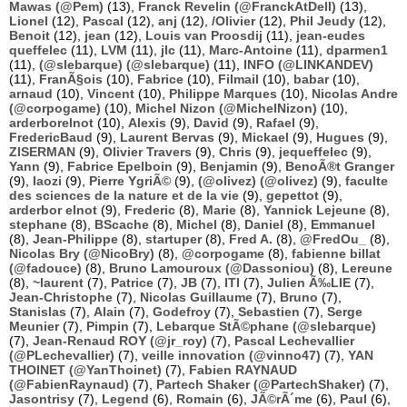
Mawas (@Pem)
(13),
Franck Revelin (@FranckAtDell)
(13),
Lionel
(12),
Pascal
(12),
anj
(12),
/Olivier
(12),
Phil Jeudy
(12),
Benoit
(12),
jean
(12),
Louis van Proosdij
(11),
jean-eudes
queffelec
(11),
LVM
(11),
jlc
(11),
Marc-Antoine
(11),
dparmen1
(11),
(@slebarque) (@slebarque)
(11),
INFO (@LINKANDEV)
(11),
FranÃ§ois
(10),
Fabrice
(10),
Filmail
(10),
babar
(10),
arnaud
(10),
Vincent
(10),
Philippe Marques
(10),
Nicolas Andre
(@corpogame)
(10),
Michel Nizon (@MichelNizon)
(10),
arderborelnot
(10),
Alexis
(9),
David
(9),
Rafael
(9),
FredericBaud
(9),
Laurent Bervas
(9),
Mickael
(9),
Hugues
(9),
ZISERMAN
(9),
Olivier Travers
(9),
Chris
(9),
jequeffelec
(9),
Yann
(9),
Fabrice Epelboin
(9),
Benjamin
(9),
BenoÃ®t Granger
(9),
laozi
(9),
Pierre YgriÃ©
(9),
(@olivez) (@olivez)
(9),
faculte
des sciences de la nature et de la vie
(9),
gepettot
(9),
arderbor elnot
(9),
Frederic
(8),
Marie
(8),
Yannick Lejeune
(8),
stephane
(8),
BScache
(8),
Michel
(8),
Daniel
(8),
Emmanuel
(8),
Jean-Philippe
(8),
startuper
(8),
Fred A.
(8),
@FredOu_
(8),
Nicolas Bry (@NicoBry)
(8),
@corpogame
(8),
fabienne billat
(@fadouce)
(8),
Bruno Lamouroux (@Dassoniou)
(8),
Lereune
(8),
~laurent
(7),
Patrice
(7),
JB
(7),
ITI
(7),
Julien Ã‰LIE
(7),
Jean-Christophe
(7),
Nicolas Guillaume
(7),
Bruno
(7),
Stanislas
(7),
Alain
(7),
Godefroy
(7),
Sebastien
(7),
Serge
Meunier
(7),
Pimpin
(7),
Lebarque StÃ©phane (@slebarque)
(7),
Jean-Renaud ROY (@jr_roy)
(7),
Pascal Lechevallier
(@PLechevallier)
(7),
veille innovation (@vinno47)
(7),
YAN
THOINET (@YanThoinet)
(7),
Fabien RAYNAUD
(@FabienRaynaud)
(7),
Partech Shaker (@PartechShaker)
(7),
Jasontrisy
(7),
Legend
(6),
Romain
(6),
JÃ©rÃ´me
(6),
Paul
(6),