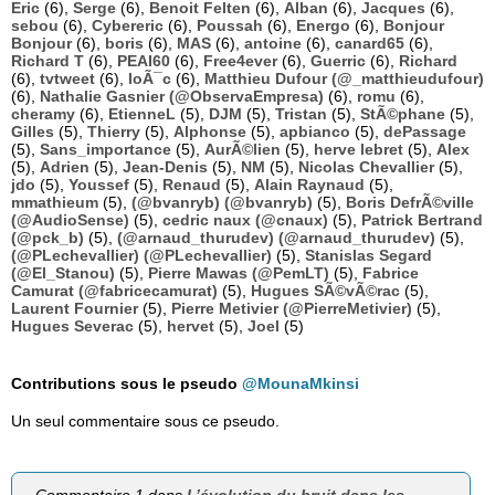
Eric
(6),
Serge
(6),
Benoit Felten
(6),
Alban
(6),
Jacques
(6),
sebou
(6),
Cybereric
(6),
Poussah
(6),
Energo
(6),
Bonjour
Bonjour
(6),
boris
(6),
MAS
(6),
antoine
(6),
canard65
(6),
Richard T
(6),
PEAI60
(6),
Free4ever
(6),
Guerric
(6),
Richard
(6),
tvtweet
(6),
loÃ¯c
(6),
Matthieu Dufour (@_matthieudufour)
(6),
Nathalie Gasnier (@ObservaEmpresa)
(6),
romu
(6),
cheramy
(6),
EtienneL
(5),
DJM
(5),
Tristan
(5),
StÃ©phane
(5),
Gilles
(5),
Thierry
(5),
Alphonse
(5),
apbianco
(5),
dePassage
(5),
Sans_importance
(5),
AurÃ©lien
(5),
herve lebret
(5),
Alex
(5),
Adrien
(5),
Jean-Denis
(5),
NM
(5),
Nicolas Chevallier
(5),
jdo
(5),
Youssef
(5),
Renaud
(5),
Alain Raynaud
(5),
mmathieum
(5),
(@bvanryb) (@bvanryb)
(5),
Boris DefrÃ©ville
(@AudioSense)
(5),
cedric naux (@cnaux)
(5),
Patrick Bertrand
(@pck_b)
(5),
(@arnaud_thurudev) (@arnaud_thurudev)
(5),
(@PLechevallier) (@PLechevallier)
(5),
Stanislas Segard
(@El_Stanou)
(5),
Pierre Mawas (@PemLT)
(5),
Fabrice
Camurat (@fabricecamurat)
(5),
Hugues SÃ©vÃ©rac
(5),
Laurent Fournier
(5),
Pierre Metivier (@PierreMetivier)
(5),
Hugues Severac
(5),
hervet
(5),
Joel
(5)
Contributions sous le pseudo
@MounaMkinsi
Un seul commentaire sous ce pseudo.