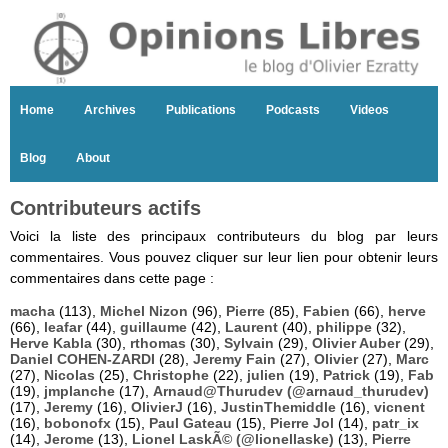
Home
Archives
Publications
Podcasts
Videos
Blog
About
Contributeurs actifs
Voici la liste des principaux contributeurs du blog par leurs
commentaires. Vous pouvez cliquer sur leur lien pour obtenir leurs
commentaires dans cette page :
macha
(113),
Michel Nizon
(96),
Pierre
(85),
Fabien
(66),
herve
(66),
leafar
(44),
guillaume
(42),
Laurent
(40),
philippe
(32),
Herve Kabla
(30),
rthomas
(30),
Sylvain
(29),
Olivier Auber
(29),
Daniel COHEN-ZARDI
(28),
Jeremy Fain
(27),
Olivier
(27),
Marc
(27),
Nicolas
(25),
Christophe
(22),
julien
(19),
Patrick
(19),
Fab
(19),
jmplanche
(17),
Arnaud@Thurudev (@arnaud_thurudev)
(17),
Jeremy
(16),
OlivierJ
(16),
JustinThemiddle
(16),
vicnent
(16),
bobonofx
(15),
Paul Gateau
(15),
Pierre Jol
(14),
patr_ix
(14),
Jerome
(13),
Lionel LaskÃ© (@lionellaske)
(13),
Pierre