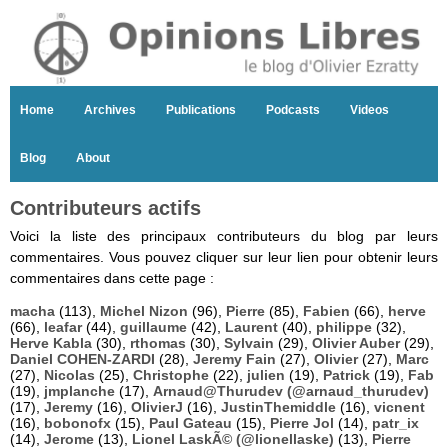
Home
Archives
Publications
Podcasts
Videos
Blog
About
Contributeurs actifs
Voici la liste des principaux contributeurs du blog par leurs
commentaires. Vous pouvez cliquer sur leur lien pour obtenir leurs
commentaires dans cette page :
macha
(113),
Michel Nizon
(96),
Pierre
(85),
Fabien
(66),
herve
(66),
leafar
(44),
guillaume
(42),
Laurent
(40),
philippe
(32),
Herve Kabla
(30),
rthomas
(30),
Sylvain
(29),
Olivier Auber
(29),
Daniel COHEN-ZARDI
(28),
Jeremy Fain
(27),
Olivier
(27),
Marc
(27),
Nicolas
(25),
Christophe
(22),
julien
(19),
Patrick
(19),
Fab
(19),
jmplanche
(17),
Arnaud@Thurudev (@arnaud_thurudev)
(17),
Jeremy
(16),
OlivierJ
(16),
JustinThemiddle
(16),
vicnent
(16),
bobonofx
(15),
Paul Gateau
(15),
Pierre Jol
(14),
patr_ix
(14),
Jerome
(13),
Lionel LaskÃ© (@lionellaske)
(13),
Pierre