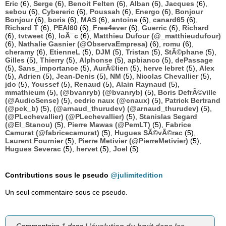
Eric
(6),
Serge
(6),
Benoit Felten
(6),
Alban
(6),
Jacques
(6),
sebou
(6),
Cybereric
(6),
Poussah
(6),
Energo
(6),
Bonjour
Bonjour
(6),
boris
(6),
MAS
(6),
antoine
(6),
canard65
(6),
Richard T
(6),
PEAI60
(6),
Free4ever
(6),
Guerric
(6),
Richard
(6),
tvtweet
(6),
loÃ¯c
(6),
Matthieu Dufour (@_matthieudufour)
(6),
Nathalie Gasnier (@ObservaEmpresa)
(6),
romu
(6),
cheramy
(6),
EtienneL
(5),
DJM
(5),
Tristan
(5),
StÃ©phane
(5),
Gilles
(5),
Thierry
(5),
Alphonse
(5),
apbianco
(5),
dePassage
(5),
Sans_importance
(5),
AurÃ©lien
(5),
herve lebret
(5),
Alex
(5),
Adrien
(5),
Jean-Denis
(5),
NM
(5),
Nicolas Chevallier
(5),
jdo
(5),
Youssef
(5),
Renaud
(5),
Alain Raynaud
(5),
mmathieum
(5),
(@bvanryb) (@bvanryb)
(5),
Boris DefrÃ©ville
(@AudioSense)
(5),
cedric naux (@cnaux)
(5),
Patrick Bertrand
(@pck_b)
(5),
(@arnaud_thurudev) (@arnaud_thurudev)
(5),
(@PLechevallier) (@PLechevallier)
(5),
Stanislas Segard
(@El_Stanou)
(5),
Pierre Mawas (@PemLT)
(5),
Fabrice
Camurat (@fabricecamurat)
(5),
Hugues SÃ©vÃ©rac
(5),
Laurent Fournier
(5),
Pierre Metivier (@PierreMetivier)
(5),
Hugues Severac
(5),
hervet
(5),
Joel
(5)
Contributions sous le pseudo
@julimitedition
Un seul commentaire sous ce pseudo.