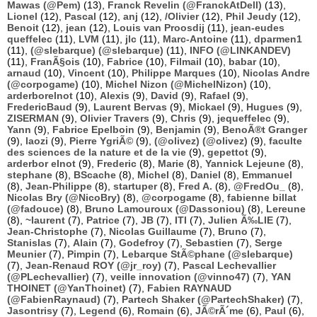
Mawas (@Pem)
(13),
Franck Revelin (@FranckAtDell)
(13),
Lionel
(12),
Pascal
(12),
anj
(12),
/Olivier
(12),
Phil Jeudy
(12),
Benoit
(12),
jean
(12),
Louis van Proosdij
(11),
jean-eudes
queffelec
(11),
LVM
(11),
jlc
(11),
Marc-Antoine
(11),
dparmen1
(11),
(@slebarque) (@slebarque)
(11),
INFO (@LINKANDEV)
(11),
FranÃ§ois
(10),
Fabrice
(10),
Filmail
(10),
babar
(10),
arnaud
(10),
Vincent
(10),
Philippe Marques
(10),
Nicolas Andre
(@corpogame)
(10),
Michel Nizon (@MichelNizon)
(10),
arderborelnot
(10),
Alexis
(9),
David
(9),
Rafael
(9),
FredericBaud
(9),
Laurent Bervas
(9),
Mickael
(9),
Hugues
(9),
ZISERMAN
(9),
Olivier Travers
(9),
Chris
(9),
jequeffelec
(9),
Yann
(9),
Fabrice Epelboin
(9),
Benjamin
(9),
BenoÃ®t Granger
(9),
laozi
(9),
Pierre YgriÃ©
(9),
(@olivez) (@olivez)
(9),
faculte
des sciences de la nature et de la vie
(9),
gepettot
(9),
arderbor elnot
(9),
Frederic
(8),
Marie
(8),
Yannick Lejeune
(8),
stephane
(8),
BScache
(8),
Michel
(8),
Daniel
(8),
Emmanuel
(8),
Jean-Philippe
(8),
startuper
(8),
Fred A.
(8),
@FredOu_
(8),
Nicolas Bry (@NicoBry)
(8),
@corpogame
(8),
fabienne billat
(@fadouce)
(8),
Bruno Lamouroux (@Dassoniou)
(8),
Lereune
(8),
~laurent
(7),
Patrice
(7),
JB
(7),
ITI
(7),
Julien Ã‰LIE
(7),
Jean-Christophe
(7),
Nicolas Guillaume
(7),
Bruno
(7),
Stanislas
(7),
Alain
(7),
Godefroy
(7),
Sebastien
(7),
Serge
Meunier
(7),
Pimpin
(7),
Lebarque StÃ©phane (@slebarque)
(7),
Jean-Renaud ROY (@jr_roy)
(7),
Pascal Lechevallier
(@PLechevallier)
(7),
veille innovation (@vinno47)
(7),
YAN
THOINET (@YanThoinet)
(7),
Fabien RAYNAUD
(@FabienRaynaud)
(7),
Partech Shaker (@PartechShaker)
(7),
Jasontrisy
(7),
Legend
(6),
Romain
(6),
JÃ©rÃ´me
(6),
Paul
(6),