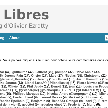
log
About
es. Vous pouvez cliquer sur leur lien pour obtenir leurs commentaires dans ce
far
(44),
guillaume
(42),
Laurent
(40),
philippe
(32),
Herve Kabla
(30),
8),
Jeremy Fain
(27),
Olivier
(27),
Marc
(27),
Nicolas
(25),
Christophe
(22),
@arnaud_thurudev)
(17),
Jeremy
(16),
OlivierJ
(16),
JustinThemiddle
(16)
14),
Jerome
(13),
Lionel LaskÃ© (@lionellaske)
(13),
Pierre Mawas (@Pe
(12),
/Olivier
(12),
Phil Jeudy
(12),
Benoit
(12),
jean
(12),
Louis van Proos
armen1
(11),
(@slebarque) (@slebarque)
(11),
INFO (@LINKANDEV)
(11),
ent
(10),
Philippe Marques
(10),
Nicolas Andre (@corpogame)
(10),
Miche
afael
(9),
FredericBaud
(9),
Laurent Bervas
(9),
Mickael
(9),
Hugues
(9),
Fabrice Epelboin
(9),
Benjamin
(9),
BenoÃ®t Granger
(9),
laozi
(9),
Pierre
t de la vie
(9),
gepettot
(9),
arderbor elnot
(9),
Frederic
(8),
Marie
(8),