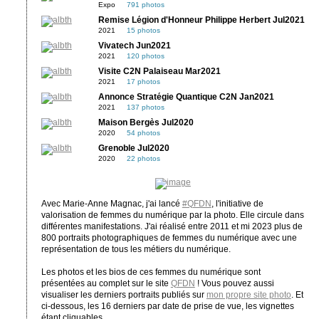
Expo
791 photos
Remise Légion d'Honneur Philippe Herbert Jul2021
2021
15 photos
Vivatech Jun2021
2021
120 photos
Visite C2N Palaiseau Mar2021
2021
17 photos
Annonce Stratégie Quantique C2N Jan2021
2021
137 photos
Maison Bergès Jul2020
2020
54 photos
Grenoble Jul2020
2020
22 photos
Avec Marie-Anne Magnac, j'ai lancé
#QFDN
, l'initiative de
valorisation de femmes du numérique par la photo. Elle circule dans
différentes manifestations. J'ai réalisé entre 2011 et mi 2023 plus de
800 portraits photographiques de femmes du numérique avec une
représentation de tous les métiers du numérique.
Les photos et les bios de ces femmes du numérique sont
présentées au complet sur le site
QFDN
! Vous pouvez aussi
visualiser les derniers portraits publiés sur
mon propre site photo
. Et
ci-dessous, les 16 derniers par date de prise de vue, les vignettes
étant cliquables.