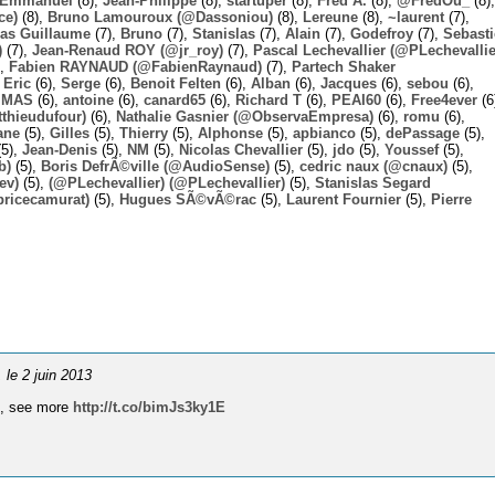
Emmanuel
(8),
Jean-Philippe
(8),
startuper
(8),
Fred A.
(8),
@FredOu_
(8),
ce)
(8),
Bruno Lamouroux (@Dassoniou)
(8),
Lereune
(8),
~laurent
(7),
las Guillaume
(7),
Bruno
(7),
Stanislas
(7),
Alain
(7),
Godefroy
(7),
Sebast
)
(7),
Jean-Renaud ROY (@jr_roy)
(7),
Pascal Lechevallier (@PLechevallie
),
Fabien RAYNAUD (@FabienRaynaud)
(7),
Partech Shaker
,
Eric
(6),
Serge
(6),
Benoit Felten
(6),
Alban
(6),
Jacques
(6),
sebou
(6),
,
MAS
(6),
antoine
(6),
canard65
(6),
Richard T
(6),
PEAI60
(6),
Free4ever
(6
thieudufour)
(6),
Nathalie Gasnier (@ObservaEmpresa)
(6),
romu
(6),
ane
(5),
Gilles
(5),
Thierry
(5),
Alphonse
(5),
apbianco
(5),
dePassage
(5),
5),
Jean-Denis
(5),
NM
(5),
Nicolas Chevallier
(5),
jdo
(5),
Youssef
(5),
b)
(5),
Boris DefrÃ©ville (@AudioSense)
(5),
cedric naux (@cnaux)
(5),
ev)
(5),
(@PLechevallier) (@PLechevallier)
(5),
Stanislas Segard
bricecamurat)
(5),
Hugues SÃ©vÃ©rac
(5),
Laurent Fournier
(5),
Pierre
, le 2 juin 2013
u
, see more
http://t.co/bimJs3ky1E