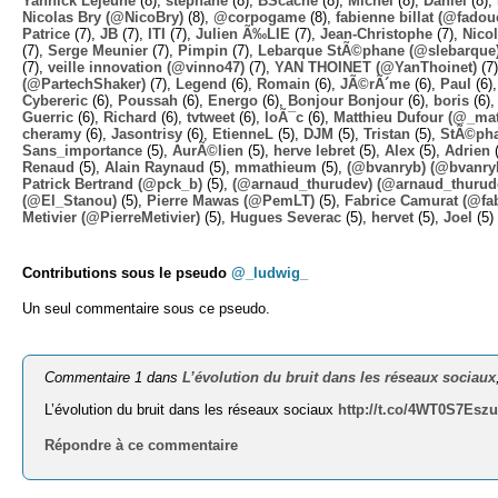
Yannick Lejeune
(8),
stephane
(8),
BScache
(8),
Michel
(8),
Daniel
(8),
Nicolas Bry (@NicoBry)
(8),
@corpogame
(8),
fabienne billat (@fadou
Patrice
(7),
JB
(7),
ITI
(7),
Julien Ã‰LIE
(7),
Jean-Christophe
(7),
Nico
(7),
Serge Meunier
(7),
Pimpin
(7),
Lebarque StÃ©phane (@slebarque
(7),
veille innovation (@vinno47)
(7),
YAN THOINET (@YanThoinet)
(7
(@PartechShaker)
(7),
Legend
(6),
Romain
(6),
JÃ©rÃ´me
(6),
Paul
(6)
Cybereric
(6),
Poussah
(6),
Energo
(6),
Bonjour Bonjour
(6),
boris
(6)
Guerric
(6),
Richard
(6),
tvtweet
(6),
loÃ¯c
(6),
Matthieu Dufour (@_mat
cheramy
(6),
Jasontrisy
(6),
EtienneL
(5),
DJM
(5),
Tristan
(5),
StÃ©ph
Sans_importance
(5),
AurÃ©lien
(5),
herve lebret
(5),
Alex
(5),
Adrien
(
Renaud
(5),
Alain Raynaud
(5),
mmathieum
(5),
(@bvanryb) (@bvanry
Patrick Bertrand (@pck_b)
(5),
(@arnaud_thurudev) (@arnaud_thurud
(@El_Stanou)
(5),
Pierre Mawas (@PemLT)
(5),
Fabrice Camurat (@fa
Metivier (@PierreMetivier)
(5),
Hugues Severac
(5),
hervet
(5),
Joel
(5)
Contributions sous le pseudo
@_ludwig_
Un seul commentaire sous ce pseudo.
Commentaire 1 dans
L’évolution du bruit dans les réseaux sociaux
L’évolution du bruit dans les réseaux sociaux
http://t.co/4WT0S7Esz
Répondre à ce commentaire