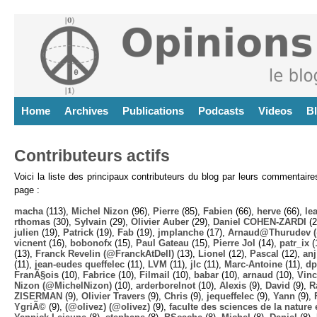
Home
Archives
Publications
Podcasts
Videos
B
Contributeurs actifs
Voici la liste des principaux contributeurs du blog par leurs commentair
page :
macha
(113),
Michel Nizon
(96),
Pierre
(85),
Fabien
(66),
herve
(66),
lea
rthomas
(30),
Sylvain
(29),
Olivier Auber
(29),
Daniel COHEN-ZARDI
(2
julien
(19),
Patrick
(19),
Fab
(19),
jmplanche
(17),
Arnaud@Thurudev (
vicnent
(16),
bobonofx
(15),
Paul Gateau
(15),
Pierre Jol
(14),
patr_ix
(
(13),
Franck Revelin (@FranckAtDell)
(13),
Lionel
(12),
Pascal
(12),
anj
(11),
jean-eudes queffelec
(11),
LVM
(11),
jlc
(11),
Marc-Antoine
(11),
dp
FranÃ§ois
(10),
Fabrice
(10),
Filmail
(10),
babar
(10),
arnaud
(10),
Vinc
Nizon (@MichelNizon)
(10),
arderborelnot
(10),
Alexis
(9),
David
(9),
R
ZISERMAN
(9),
Olivier Travers
(9),
Chris
(9),
jequeffelec
(9),
Yann
(9),
YgriÃ©
(9),
(@olivez) (@olivez)
(9),
faculte des sciences de la nature e