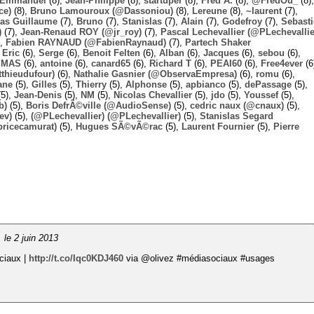
Emmanuel
(8),
Jean-Philippe
(8),
startuper
(8),
Fred A.
(8),
@FredOu_
(8),
ce)
(8),
Bruno Lamouroux (@Dassoniou)
(8),
Lereune
(8),
~laurent
(7),
las Guillaume
(7),
Bruno
(7),
Stanislas
(7),
Alain
(7),
Godefroy
(7),
Sebast
)
(7),
Jean-Renaud ROY (@jr_roy)
(7),
Pascal Lechevallier (@PLechevallie
),
Fabien RAYNAUD (@FabienRaynaud)
(7),
Partech Shaker
,
Eric
(6),
Serge
(6),
Benoit Felten
(6),
Alban
(6),
Jacques
(6),
sebou
(6),
,
MAS
(6),
antoine
(6),
canard65
(6),
Richard T
(6),
PEAI60
(6),
Free4ever
(6
thieudufour)
(6),
Nathalie Gasnier (@ObservaEmpresa)
(6),
romu
(6),
ane
(5),
Gilles
(5),
Thierry
(5),
Alphonse
(5),
apbianco
(5),
dePassage
(5),
5),
Jean-Denis
(5),
NM
(5),
Nicolas Chevallier
(5),
jdo
(5),
Youssef
(5),
b)
(5),
Boris DefrÃ©ville (@AudioSense)
(5),
cedric naux (@cnaux)
(5),
ev)
(5),
(@PLechevallier) (@PLechevallier)
(5),
Stanislas Segard
bricecamurat)
(5),
Hugues SÃ©vÃ©rac
(5),
Laurent Fournier
(5),
Pierre
, le 2 juin 2013
ociaux |
http://t.co/Iqc0KDJ460
via @olivez #médiasociaux #usages