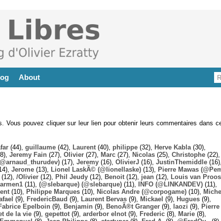
log
About
es. Vous pouvez cliquer sur leur lien pour obtenir leurs commentaires dans ce
far
(44),
guillaume
(42),
Laurent
(40),
philippe
(32),
Herve Kabla
(30),
8),
Jeremy Fain
(27),
Olivier
(27),
Marc
(27),
Nicolas
(25),
Christophe
(22),
@arnaud_thurudev)
(17),
Jeremy
(16),
OlivierJ
(16),
JustinThemiddle
(16)
14),
Jerome
(13),
Lionel LaskÃ© (@lionellaske)
(13),
Pierre Mawas (@Pe
(12),
/Olivier
(12),
Phil Jeudy
(12),
Benoit
(12),
jean
(12),
Louis van Proos
armen1
(11),
(@slebarque) (@slebarque)
(11),
INFO (@LINKANDEV)
(11),
ent
(10),
Philippe Marques
(10),
Nicolas Andre (@corpogame)
(10),
Miche
afael
(9),
FredericBaud
(9),
Laurent Bervas
(9),
Mickael
(9),
Hugues
(9),
Fabrice Epelboin
(9),
Benjamin
(9),
BenoÃ®t Granger
(9),
laozi
(9),
Pierre
t de la vie
(9),
gepettot
(9),
arderbor elnot
(9),
Frederic
(8),
Marie
(8),