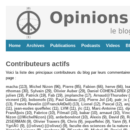
Home
Archives
Publications
Podcasts
Videos
B
Contributeurs actifs
Voici la liste des principaux contributeurs du blog par leurs commentair
page :
macha
(113),
Michel Nizon
(96),
Pierre
(85),
Fabien
(66),
herve
(66),
lea
rthomas
(30),
Sylvain
(29),
Olivier Auber
(29),
Daniel COHEN-ZARDI
(2
julien
(19),
Patrick
(19),
Fab
(19),
jmplanche
(17),
Arnaud@Thurudev (
vicnent
(16),
bobonofx
(15),
Paul Gateau
(15),
Pierre Jol
(14),
patr_ix
(
(13),
Franck Revelin (@FranckAtDell)
(13),
Lionel
(12),
Pascal
(12),
anj
(11),
jean-eudes queffelec
(11),
LVM
(11),
jlc
(11),
Marc-Antoine
(11),
dp
FranÃ§ois
(10),
Fabrice
(10),
Filmail
(10),
babar
(10),
arnaud
(10),
Vinc
Nizon (@MichelNizon)
(10),
arderborelnot
(10),
Alexis
(9),
David
(9),
R
ZISERMAN
(9),
Olivier Travers
(9),
Chris
(9),
jequeffelec
(9),
Yann
(9),
YgriÃ©
(9),
(@olivez) (@olivez)
(9),
faculte des sciences de la nature e