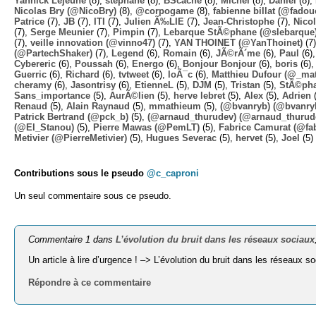
Yannick Lejeune
(8),
stephane
(8),
BScache
(8),
Michel
(8),
Daniel
(8),
Nicolas Bry (@NicoBry)
(8),
@corpogame
(8),
fabienne billat (@fadou
Patrice
(7),
JB
(7),
ITI
(7),
Julien Ã‰LIE
(7),
Jean-Christophe
(7),
Nico
(7),
Serge Meunier
(7),
Pimpin
(7),
Lebarque StÃ©phane (@slebarque
(7),
veille innovation (@vinno47)
(7),
YAN THOINET (@YanThoinet)
(7
(@PartechShaker)
(7),
Legend
(6),
Romain
(6),
JÃ©rÃ´me
(6),
Paul
(6)
Cybereric
(6),
Poussah
(6),
Energo
(6),
Bonjour Bonjour
(6),
boris
(6)
Guerric
(6),
Richard
(6),
tvtweet
(6),
loÃ¯c
(6),
Matthieu Dufour (@_mat
cheramy
(6),
Jasontrisy
(6),
EtienneL
(5),
DJM
(5),
Tristan
(5),
StÃ©ph
Sans_importance
(5),
AurÃ©lien
(5),
herve lebret
(5),
Alex
(5),
Adrien
(
Renaud
(5),
Alain Raynaud
(5),
mmathieum
(5),
(@bvanryb) (@bvanry
Patrick Bertrand (@pck_b)
(5),
(@arnaud_thurudev) (@arnaud_thurud
(@El_Stanou)
(5),
Pierre Mawas (@PemLT)
(5),
Fabrice Camurat (@fa
Metivier (@PierreMetivier)
(5),
Hugues Severac
(5),
hervet
(5),
Joel
(5)
Contributions sous le pseudo
@c_caproni
Un seul commentaire sous ce pseudo.
Commentaire 1 dans
L’évolution du bruit dans les réseaux sociaux
Un article à lire d’urgence ! –> L’évolution du bruit dans les réseaux s
Répondre à ce commentaire