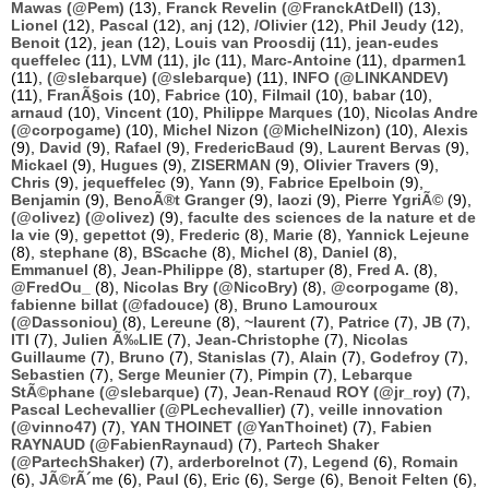
Mawas (@Pem)
(13),
Franck Revelin (@FranckAtDell)
(13),
Lionel
(12),
Pascal
(12),
anj
(12),
/Olivier
(12),
Phil Jeudy
(12),
Benoit
(12),
jean
(12),
Louis van Proosdij
(11),
jean-eudes
queffelec
(11),
LVM
(11),
jlc
(11),
Marc-Antoine
(11),
dparmen1
(11),
(@slebarque) (@slebarque)
(11),
INFO (@LINKANDEV)
(11),
FranÃ§ois
(10),
Fabrice
(10),
Filmail
(10),
babar
(10),
arnaud
(10),
Vincent
(10),
Philippe Marques
(10),
Nicolas Andre
(@corpogame)
(10),
Michel Nizon (@MichelNizon)
(10),
Alexis
(9),
David
(9),
Rafael
(9),
FredericBaud
(9),
Laurent Bervas
(9),
Mickael
(9),
Hugues
(9),
ZISERMAN
(9),
Olivier Travers
(9),
Chris
(9),
jequeffelec
(9),
Yann
(9),
Fabrice Epelboin
(9),
Benjamin
(9),
BenoÃ®t Granger
(9),
laozi
(9),
Pierre YgriÃ©
(9),
(@olivez) (@olivez)
(9),
faculte des sciences de la nature et de
la vie
(9),
gepettot
(9),
Frederic
(8),
Marie
(8),
Yannick Lejeune
(8),
stephane
(8),
BScache
(8),
Michel
(8),
Daniel
(8),
Emmanuel
(8),
Jean-Philippe
(8),
startuper
(8),
Fred A.
(8),
@FredOu_
(8),
Nicolas Bry (@NicoBry)
(8),
@corpogame
(8),
fabienne billat (@fadouce)
(8),
Bruno Lamouroux
(@Dassoniou)
(8),
Lereune
(8),
~laurent
(7),
Patrice
(7),
JB
(7),
ITI
(7),
Julien Ã‰LIE
(7),
Jean-Christophe
(7),
Nicolas
Guillaume
(7),
Bruno
(7),
Stanislas
(7),
Alain
(7),
Godefroy
(7),
Sebastien
(7),
Serge Meunier
(7),
Pimpin
(7),
Lebarque
StÃ©phane (@slebarque)
(7),
Jean-Renaud ROY (@jr_roy)
(7),
Pascal Lechevallier (@PLechevallier)
(7),
veille innovation
(@vinno47)
(7),
YAN THOINET (@YanThoinet)
(7),
Fabien
RAYNAUD (@FabienRaynaud)
(7),
Partech Shaker
(@PartechShaker)
(7),
arderborelnot
(7),
Legend
(6),
Romain
(6),
JÃ©rÃ´me
(6),
Paul
(6),
Eric
(6),
Serge
(6),
Benoit Felten
(6),