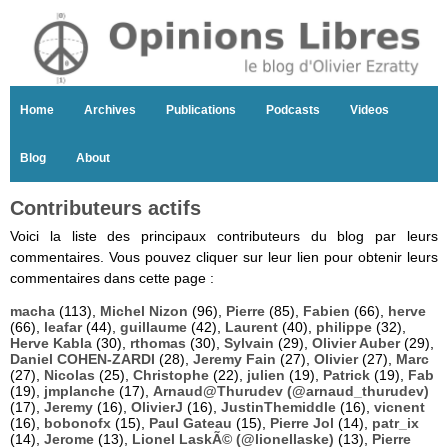
Home
Archives
Publications
Podcasts
Videos
Blog
About
Contributeurs actifs
Voici la liste des principaux contributeurs du blog par leurs
commentaires. Vous pouvez cliquer sur leur lien pour obtenir leurs
commentaires dans cette page :
macha
(113),
Michel Nizon
(96),
Pierre
(85),
Fabien
(66),
herve
(66),
leafar
(44),
guillaume
(42),
Laurent
(40),
philippe
(32),
Herve Kabla
(30),
rthomas
(30),
Sylvain
(29),
Olivier Auber
(29),
Daniel COHEN-ZARDI
(28),
Jeremy Fain
(27),
Olivier
(27),
Marc
(27),
Nicolas
(25),
Christophe
(22),
julien
(19),
Patrick
(19),
Fab
(19),
jmplanche
(17),
Arnaud@Thurudev (@arnaud_thurudev)
(17),
Jeremy
(16),
OlivierJ
(16),
JustinThemiddle
(16),
vicnent
(16),
bobonofx
(15),
Paul Gateau
(15),
Pierre Jol
(14),
patr_ix
(14),
Jerome
(13),
Lionel LaskÃ© (@lionellaske)
(13),
Pierre