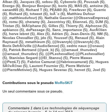
Alban
(6),
Jacques
(6),
sebou
(6),
Cybereric
(6),
Poussah
(6),
Energo
(6),
Bonjour Bonjour
(6),
boris
(6),
MAS
(6),
antoine
(6),
canard65
(6),
Richard T
(6),
PEAI60
(6),
Free4ever
(6),
Guerric
(6),
Richard
(6),
tvtweet
(6),
loÃ¯c
(6),
Matthieu Dufour
(@_matthieudufour)
(6),
Nathalie Gasnier (@ObservaEmpresa)
(6),
romu
(6),
cheramy
(6),
Jasontrisy
(6),
EtienneL
(5),
DJM
(5),
Tristan
(5),
StÃ©phane
(5),
Gilles
(5),
Thierry
(5),
Alphonse
(5),
apbianco
(5),
dePassage
(5),
Sans_importance
(5),
AurÃ©lien
(5),
herve lebret
(5),
Alex
(5),
Adrien
(5),
Jean-Denis
(5),
NM
(5),
Nicolas Chevallier
(5),
jdo
(5),
Youssef
(5),
Renaud
(5),
Alain
Raynaud
(5),
mmathieum
(5),
(@bvanryb) (@bvanryb)
(5),
Boris DefrÃ©ville (@AudioSense)
(5),
cedric naux (@cnaux)
(5),
Patrick Bertrand (@pck_b)
(5),
(@arnaud_thurudev)
(@arnaud_thurudev)
(5),
(@PLechevallier) (@PLechevallier)
(5),
Stanislas Segard (@El_Stanou)
(5),
Pierre Mawas
(@PemLT)
(5),
Fabrice Camurat (@fabricecamurat)
(5),
Hugues
SÃ©vÃ©rac
(5),
Laurent Fournier
(5),
Pierre Metivier
(@PierreMetivier)
(5),
Hugues Severac
(5),
hervet
(5),
Joel
(5)
Contributions sous le pseudo
MoRoSKiT
Un seul commentaire sous ce pseudo.
Commentaire 1 dans
Les technologies de séquençage