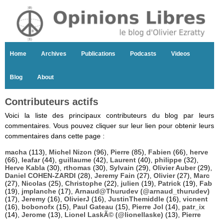
Home
Archives
Publications
Podcasts
Videos
Blog
About
Contributeurs actifs
Voici la liste des principaux contributeurs du blog par leurs
commentaires. Vous pouvez cliquer sur leur lien pour obtenir leurs
commentaires dans cette page :
macha
(113),
Michel Nizon
(96),
Pierre
(85),
Fabien
(66),
herve
(66),
leafar
(44),
guillaume
(42),
Laurent
(40),
philippe
(32),
Herve Kabla
(30),
rthomas
(30),
Sylvain
(29),
Olivier Auber
(29),
Daniel COHEN-ZARDI
(28),
Jeremy Fain
(27),
Olivier
(27),
Marc
(27),
Nicolas
(25),
Christophe
(22),
julien
(19),
Patrick
(19),
Fab
(19),
jmplanche
(17),
Arnaud@Thurudev (@arnaud_thurudev)
(17),
Jeremy
(16),
OlivierJ
(16),
JustinThemiddle
(16),
vicnent
(16),
bobonofx
(15),
Paul Gateau
(15),
Pierre Jol
(14),
patr_ix
(14),
Jerome
(13),
Lionel LaskÃ© (@lionellaske)
(13),
Pierre