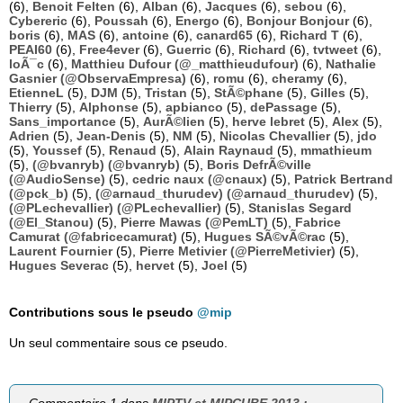
(6),
Benoit Felten
(6),
Alban
(6),
Jacques
(6),
sebou
(6),
Cybereric
(6),
Poussah
(6),
Energo
(6),
Bonjour Bonjour
(6),
boris
(6),
MAS
(6),
antoine
(6),
canard65
(6),
Richard T
(6),
PEAI60
(6),
Free4ever
(6),
Guerric
(6),
Richard
(6),
tvtweet
(6),
loÃ¯c
(6),
Matthieu Dufour (@_matthieudufour)
(6),
Nathalie
Gasnier (@ObservaEmpresa)
(6),
romu
(6),
cheramy
(6),
EtienneL
(5),
DJM
(5),
Tristan
(5),
StÃ©phane
(5),
Gilles
(5),
Thierry
(5),
Alphonse
(5),
apbianco
(5),
dePassage
(5),
Sans_importance
(5),
AurÃ©lien
(5),
herve lebret
(5),
Alex
(5),
Adrien
(5),
Jean-Denis
(5),
NM
(5),
Nicolas Chevallier
(5),
jdo
(5),
Youssef
(5),
Renaud
(5),
Alain Raynaud
(5),
mmathieum
(5),
(@bvanryb) (@bvanryb)
(5),
Boris DefrÃ©ville
(@AudioSense)
(5),
cedric naux (@cnaux)
(5),
Patrick Bertrand
(@pck_b)
(5),
(@arnaud_thurudev) (@arnaud_thurudev)
(5),
(@PLechevallier) (@PLechevallier)
(5),
Stanislas Segard
(@El_Stanou)
(5),
Pierre Mawas (@PemLT)
(5),
Fabrice
Camurat (@fabricecamurat)
(5),
Hugues SÃ©vÃ©rac
(5),
Laurent Fournier
(5),
Pierre Metivier (@PierreMetivier)
(5),
Hugues Severac
(5),
hervet
(5),
Joel
(5)
Contributions sous le pseudo
@mip
Un seul commentaire sous ce pseudo.