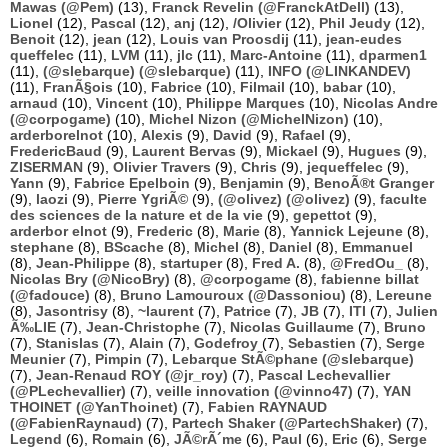
Mawas (@Pem)
(13),
Franck Revelin (@FranckAtDell)
(13),
Lionel
(12),
Pascal
(12),
anj
(12),
/Olivier
(12),
Phil Jeudy
(12),
Benoit
(12),
jean
(12),
Louis van Proosdij
(11),
jean-eudes
queffelec
(11),
LVM
(11),
jlc
(11),
Marc-Antoine
(11),
dparmen1
(11),
(@slebarque) (@slebarque)
(11),
INFO (@LINKANDEV)
(11),
FranÃ§ois
(10),
Fabrice
(10),
Filmail
(10),
babar
(10),
arnaud
(10),
Vincent
(10),
Philippe Marques
(10),
Nicolas Andre
(@corpogame)
(10),
Michel Nizon (@MichelNizon)
(10),
arderborelnot
(10),
Alexis
(9),
David
(9),
Rafael
(9),
FredericBaud
(9),
Laurent Bervas
(9),
Mickael
(9),
Hugues
(9),
ZISERMAN
(9),
Olivier Travers
(9),
Chris
(9),
jequeffelec
(9),
Yann
(9),
Fabrice Epelboin
(9),
Benjamin
(9),
BenoÃ®t Granger
(9),
laozi
(9),
Pierre YgriÃ©
(9),
(@olivez) (@olivez)
(9),
faculte
des sciences de la nature et de la vie
(9),
gepettot
(9),
arderbor elnot
(9),
Frederic
(8),
Marie
(8),
Yannick Lejeune
(8),
stephane
(8),
BScache
(8),
Michel
(8),
Daniel
(8),
Emmanuel
(8),
Jean-Philippe
(8),
startuper
(8),
Fred A.
(8),
@FredOu_
(8),
Nicolas Bry (@NicoBry)
(8),
@corpogame
(8),
fabienne billat
(@fadouce)
(8),
Bruno Lamouroux (@Dassoniou)
(8),
Lereune
(8),
Jasontrisy
(8),
~laurent
(7),
Patrice
(7),
JB
(7),
ITI
(7),
Julien
Ã‰LIE
(7),
Jean-Christophe
(7),
Nicolas Guillaume
(7),
Bruno
(7),
Stanislas
(7),
Alain
(7),
Godefroy
(7),
Sebastien
(7),
Serge
Meunier
(7),
Pimpin
(7),
Lebarque StÃ©phane (@slebarque)
(7),
Jean-Renaud ROY (@jr_roy)
(7),
Pascal Lechevallier
(@PLechevallier)
(7),
veille innovation (@vinno47)
(7),
YAN
THOINET (@YanThoinet)
(7),
Fabien RAYNAUD
(@FabienRaynaud)
(7),
Partech Shaker (@PartechShaker)
(7),
Legend
(6),
Romain
(6),
JÃ©rÃ´me
(6),
Paul
(6),
Eric
(6),
Serge