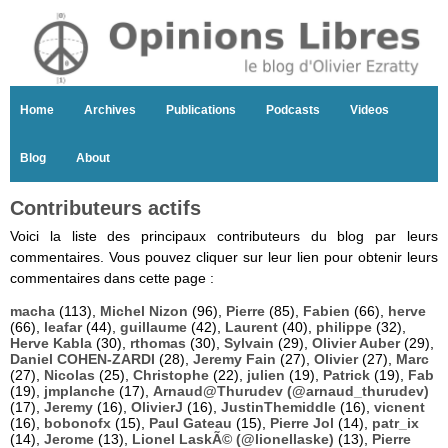
Home
Archives
Publications
Podcasts
Videos
Blog
About
Contributeurs actifs
Voici la liste des principaux contributeurs du blog par leurs
commentaires. Vous pouvez cliquer sur leur lien pour obtenir leurs
commentaires dans cette page :
macha
(113),
Michel Nizon
(96),
Pierre
(85),
Fabien
(66),
herve
(66),
leafar
(44),
guillaume
(42),
Laurent
(40),
philippe
(32),
Herve Kabla
(30),
rthomas
(30),
Sylvain
(29),
Olivier Auber
(29),
Daniel COHEN-ZARDI
(28),
Jeremy Fain
(27),
Olivier
(27),
Marc
(27),
Nicolas
(25),
Christophe
(22),
julien
(19),
Patrick
(19),
Fab
(19),
jmplanche
(17),
Arnaud@Thurudev (@arnaud_thurudev)
(17),
Jeremy
(16),
OlivierJ
(16),
JustinThemiddle
(16),
vicnent
(16),
bobonofx
(15),
Paul Gateau
(15),
Pierre Jol
(14),
patr_ix
(14),
Jerome
(13),
Lionel LaskÃ© (@lionellaske)
(13),
Pierre