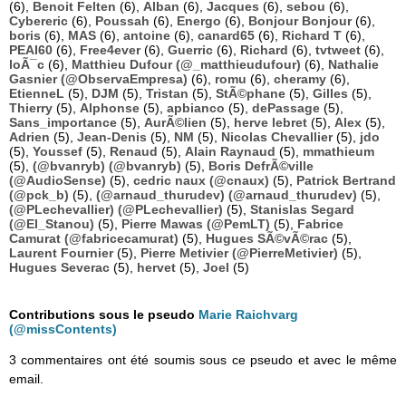
(6),
Benoit Felten
(6),
Alban
(6),
Jacques
(6),
sebou
(6),
Cybereric
(6),
Poussah
(6),
Energo
(6),
Bonjour Bonjour
(6),
boris
(6),
MAS
(6),
antoine
(6),
canard65
(6),
Richard T
(6),
PEAI60
(6),
Free4ever
(6),
Guerric
(6),
Richard
(6),
tvtweet
(6),
loÃ¯c
(6),
Matthieu Dufour (@_matthieudufour)
(6),
Nathalie
Gasnier (@ObservaEmpresa)
(6),
romu
(6),
cheramy
(6),
EtienneL
(5),
DJM
(5),
Tristan
(5),
StÃ©phane
(5),
Gilles
(5),
Thierry
(5),
Alphonse
(5),
apbianco
(5),
dePassage
(5),
Sans_importance
(5),
AurÃ©lien
(5),
herve lebret
(5),
Alex
(5),
Adrien
(5),
Jean-Denis
(5),
NM
(5),
Nicolas Chevallier
(5),
jdo
(5),
Youssef
(5),
Renaud
(5),
Alain Raynaud
(5),
mmathieum
(5),
(@bvanryb) (@bvanryb)
(5),
Boris DefrÃ©ville
(@AudioSense)
(5),
cedric naux (@cnaux)
(5),
Patrick Bertrand
(@pck_b)
(5),
(@arnaud_thurudev) (@arnaud_thurudev)
(5),
(@PLechevallier) (@PLechevallier)
(5),
Stanislas Segard
(@El_Stanou)
(5),
Pierre Mawas (@PemLT)
(5),
Fabrice
Camurat (@fabricecamurat)
(5),
Hugues SÃ©vÃ©rac
(5),
Laurent Fournier
(5),
Pierre Metivier (@PierreMetivier)
(5),
Hugues Severac
(5),
hervet
(5),
Joel
(5)
Contributions sous le pseudo
Marie Raichvarg
(@missContents)
3 commentaires ont été soumis sous ce pseudo et avec le même
email.