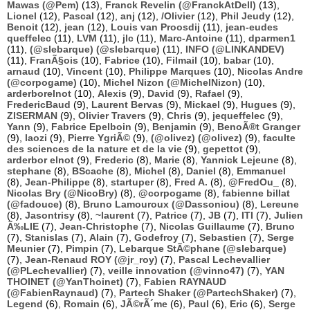
Mawas (@Pem)
(13),
Franck Revelin (@FranckAtDell)
(13),
Lionel
(12),
Pascal
(12),
anj
(12),
/Olivier
(12),
Phil Jeudy
(12),
Benoit
(12),
jean
(12),
Louis van Proosdij
(11),
jean-eudes
queffelec
(11),
LVM
(11),
jlc
(11),
Marc-Antoine
(11),
dparmen1
(11),
(@slebarque) (@slebarque)
(11),
INFO (@LINKANDEV)
(11),
FranÃ§ois
(10),
Fabrice
(10),
Filmail
(10),
babar
(10),
arnaud
(10),
Vincent
(10),
Philippe Marques
(10),
Nicolas Andre
(@corpogame)
(10),
Michel Nizon (@MichelNizon)
(10),
arderborelnot
(10),
Alexis
(9),
David
(9),
Rafael
(9),
FredericBaud
(9),
Laurent Bervas
(9),
Mickael
(9),
Hugues
(9),
ZISERMAN
(9),
Olivier Travers
(9),
Chris
(9),
jequeffelec
(9),
Yann
(9),
Fabrice Epelboin
(9),
Benjamin
(9),
BenoÃ®t Granger
(9),
laozi
(9),
Pierre YgriÃ©
(9),
(@olivez) (@olivez)
(9),
faculte
des sciences de la nature et de la vie
(9),
gepettot
(9),
arderbor elnot
(9),
Frederic
(8),
Marie
(8),
Yannick Lejeune
(8),
stephane
(8),
BScache
(8),
Michel
(8),
Daniel
(8),
Emmanuel
(8),
Jean-Philippe
(8),
startuper
(8),
Fred A.
(8),
@FredOu_
(8),
Nicolas Bry (@NicoBry)
(8),
@corpogame
(8),
fabienne billat
(@fadouce)
(8),
Bruno Lamouroux (@Dassoniou)
(8),
Lereune
(8),
Jasontrisy
(8),
~laurent
(7),
Patrice
(7),
JB
(7),
ITI
(7),
Julien
Ã‰LIE
(7),
Jean-Christophe
(7),
Nicolas Guillaume
(7),
Bruno
(7),
Stanislas
(7),
Alain
(7),
Godefroy
(7),
Sebastien
(7),
Serge
Meunier
(7),
Pimpin
(7),
Lebarque StÃ©phane (@slebarque)
(7),
Jean-Renaud ROY (@jr_roy)
(7),
Pascal Lechevallier
(@PLechevallier)
(7),
veille innovation (@vinno47)
(7),
YAN
THOINET (@YanThoinet)
(7),
Fabien RAYNAUD
(@FabienRaynaud)
(7),
Partech Shaker (@PartechShaker)
(7),
Legend
(6),
Romain
(6),
JÃ©rÃ´me
(6),
Paul
(6),
Eric
(6),
Serge