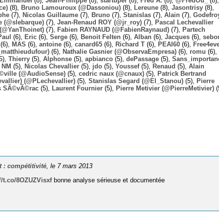
Emmanuel
(8),
Jean-Philippe
(8),
startuper
(8),
Fred A.
(8),
@FredOu_
(8),
ce)
(8),
Bruno Lamouroux (@Dassoniou)
(8),
Lereune
(8),
Jasontrisy
(8),
phe
(7),
Nicolas Guillaume
(7),
Bruno
(7),
Stanislas
(7),
Alain
(7),
Godefro
 (@slebarque)
(7),
Jean-Renaud ROY (@jr_roy)
(7),
Pascal Lechevallier
(@YanThoinet)
(7),
Fabien RAYNAUD (@FabienRaynaud)
(7),
Partech
Paul
(6),
Eric
(6),
Serge
(6),
Benoit Felten
(6),
Alban
(6),
Jacques
(6),
sebo
(6),
MAS
(6),
antoine
(6),
canard65
(6),
Richard T
(6),
PEAI60
(6),
Free4ev
_matthieudufour)
(6),
Nathalie Gasnier (@ObservaEmpresa)
(6),
romu
(6),
5),
Thierry
(5),
Alphonse
(5),
apbianco
(5),
dePassage
(5),
Sans_importan
,
NM
(5),
Nicolas Chevallier
(5),
jdo
(5),
Youssef
(5),
Renaud
(5),
Alain
Ã©ville (@AudioSense)
(5),
cedric naux (@cnaux)
(5),
Patrick Bertrand
allier) (@PLechevallier)
(5),
Stanislas Segard (@El_Stanou)
(5),
Pierre
s SÃ©vÃ©rac
(5),
Laurent Fournier
(5),
Pierre Metivier (@PierreMetivier)
(
: compétitivité
, le 7 mars 2013
://t.co/8OZUZVisxf
bonne analyse sérieuse et documentée