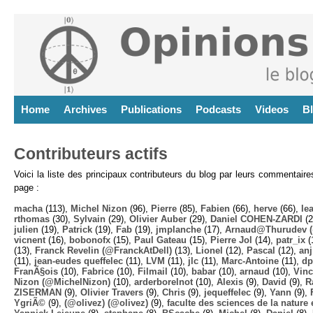
Home
Archives
Publications
Podcasts
Videos
B
Contributeurs actifs
Voici la liste des principaux contributeurs du blog par leurs commentair
page :
macha
(113),
Michel Nizon
(96),
Pierre
(85),
Fabien
(66),
herve
(66),
lea
rthomas
(30),
Sylvain
(29),
Olivier Auber
(29),
Daniel COHEN-ZARDI
(2
julien
(19),
Patrick
(19),
Fab
(19),
jmplanche
(17),
Arnaud@Thurudev (
vicnent
(16),
bobonofx
(15),
Paul Gateau
(15),
Pierre Jol
(14),
patr_ix
(
(13),
Franck Revelin (@FranckAtDell)
(13),
Lionel
(12),
Pascal
(12),
anj
(11),
jean-eudes queffelec
(11),
LVM
(11),
jlc
(11),
Marc-Antoine
(11),
dp
FranÃ§ois
(10),
Fabrice
(10),
Filmail
(10),
babar
(10),
arnaud
(10),
Vinc
Nizon (@MichelNizon)
(10),
arderborelnot
(10),
Alexis
(9),
David
(9),
R
ZISERMAN
(9),
Olivier Travers
(9),
Chris
(9),
jequeffelec
(9),
Yann
(9),
YgriÃ©
(9),
(@olivez) (@olivez)
(9),
faculte des sciences de la nature e