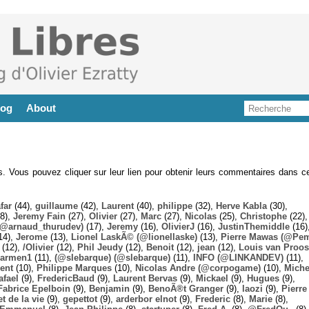
log
About
es. Vous pouvez cliquer sur leur lien pour obtenir leurs commentaires dans ce
far
(44),
guillaume
(42),
Laurent
(40),
philippe
(32),
Herve Kabla
(30),
8),
Jeremy Fain
(27),
Olivier
(27),
Marc
(27),
Nicolas
(25),
Christophe
(22),
@arnaud_thurudev)
(17),
Jeremy
(16),
OlivierJ
(16),
JustinThemiddle
(16)
14),
Jerome
(13),
Lionel LaskÃ© (@lionellaske)
(13),
Pierre Mawas (@Pe
(12),
/Olivier
(12),
Phil Jeudy
(12),
Benoit
(12),
jean
(12),
Louis van Proos
armen1
(11),
(@slebarque) (@slebarque)
(11),
INFO (@LINKANDEV)
(11),
ent
(10),
Philippe Marques
(10),
Nicolas Andre (@corpogame)
(10),
Miche
afael
(9),
FredericBaud
(9),
Laurent Bervas
(9),
Mickael
(9),
Hugues
(9),
Fabrice Epelboin
(9),
Benjamin
(9),
BenoÃ®t Granger
(9),
laozi
(9),
Pierre
t de la vie
(9),
gepettot
(9),
arderbor elnot
(9),
Frederic
(8),
Marie
(8),