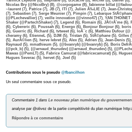
Yannick Lejeune
(8),
stephane
(8),
BScache
(8),
Michel
(8),
Daniel
(8),
Nicolas Bry (@NicoBry)
(8),
@corpogame
(8),
fabienne billat (@fadou
~laurent
(7),
Patrice
(7),
JB
(7),
ITI
(7),
Julien Ã‰LIE
(7),
Jean-Christo
(7),
Sebastien
(7),
Serge Meunier
(7),
Pimpin
(7),
Lebarque StÃ©phane
(@PLechevallier)
(7),
veille innovation (@vinno47)
(7),
YAN THOINET 
Shaker (@PartechShaker)
(7),
Legend
(6),
Romain
(6),
JÃ©rÃ´me
(6),
(6),
Cybereric
(6),
Poussah
(6),
Energo
(6),
Bonjour Bonjour
(6),
boris
(6),
Guerric
(6),
Richard
(6),
tvtweet
(6),
loÃ¯c
(6),
Matthieu Dufour (@
cheramy
(6),
EtienneL
(5),
DJM
(5),
Tristan
(5),
StÃ©phane
(5),
Gilles
(
(5),
AurÃ©lien
(5),
herve lebret
(5),
Alex
(5),
Adrien
(5),
Jean-Denis
(5)
Raynaud
(5),
mmathieum
(5),
(@bvanryb) (@bvanryb)
(5),
Boris Defr
(@pck_b)
(5),
(@arnaud_thurudev) (@arnaud_thurudev)
(5),
(@PLechev
Mawas (@PemLT)
(5),
Fabrice Camurat (@fabricecamurat)
(5),
Hugue
Hugues Severac
(5),
hervet
(5),
Joel
(5)
Contributions sous le pseudo
@fbancilhon
Un seul commentaire sous ce pseudo.
Commentaire 1 dans
Le nouveau plan numérique du gouvernement 
analyse par @olivez de la partie compétitivité du plan numérique
http
Répondre à ce commentaire