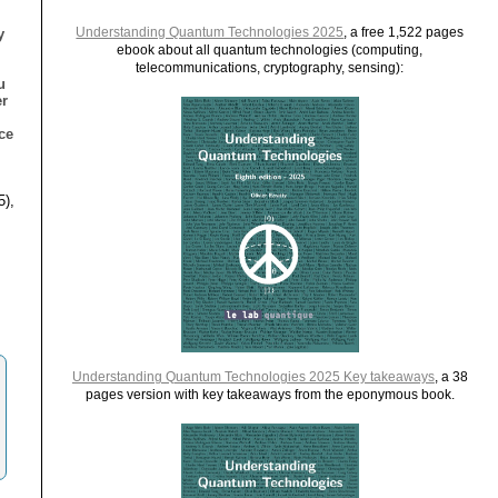
Understanding Quantum Technologies 2025
, a free 1,522 pages
y
ebook about all quantum technologies (computing,
telecommunications, cryptography, sensing):
u
er
ce
5),
Understanding Quantum Technologies 2025 Key takeaways
, a 38
pages version with key takeaways from the eponymous book.