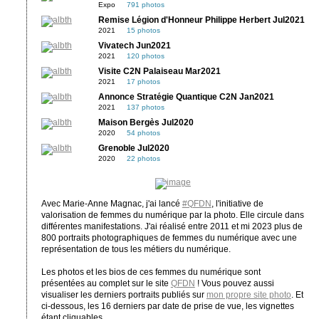
Expo
791 photos
Remise Légion d'Honneur Philippe Herbert Jul2021
2021
15 photos
Vivatech Jun2021
2021
120 photos
Visite C2N Palaiseau Mar2021
2021
17 photos
Annonce Stratégie Quantique C2N Jan2021
2021
137 photos
Maison Bergès Jul2020
2020
54 photos
Grenoble Jul2020
2020
22 photos
Avec Marie-Anne Magnac, j'ai lancé
#QFDN
, l'initiative de
valorisation de femmes du numérique par la photo. Elle circule dans
différentes manifestations. J'ai réalisé entre 2011 et mi 2023 plus de
800 portraits photographiques de femmes du numérique avec une
représentation de tous les métiers du numérique.
Les photos et les bios de ces femmes du numérique sont
présentées au complet sur le site
QFDN
! Vous pouvez aussi
visualiser les derniers portraits publiés sur
mon propre site photo
. Et
ci-dessous, les 16 derniers par date de prise de vue, les vignettes
étant cliquables.