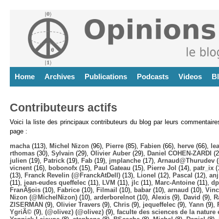
Home
Archives
Publications
Podcasts
Videos
B
Contributeurs actifs
Voici la liste des principaux contributeurs du blog par leurs commentair
page :
macha
(113),
Michel Nizon
(96),
Pierre
(85),
Fabien
(66),
herve
(66),
lea
rthomas
(30),
Sylvain
(29),
Olivier Auber
(29),
Daniel COHEN-ZARDI
(2
julien
(19),
Patrick
(19),
Fab
(19),
jmplanche
(17),
Arnaud@Thurudev (
vicnent
(16),
bobonofx
(15),
Paul Gateau
(15),
Pierre Jol
(14),
patr_ix
(
(13),
Franck Revelin (@FranckAtDell)
(13),
Lionel
(12),
Pascal
(12),
anj
(11),
jean-eudes queffelec
(11),
LVM
(11),
jlc
(11),
Marc-Antoine
(11),
dp
FranÃ§ois
(10),
Fabrice
(10),
Filmail
(10),
babar
(10),
arnaud
(10),
Vinc
Nizon (@MichelNizon)
(10),
arderborelnot
(10),
Alexis
(9),
David
(9),
R
ZISERMAN
(9),
Olivier Travers
(9),
Chris
(9),
jequeffelec
(9),
Yann
(9),
YgriÃ©
(9),
(@olivez) (@olivez)
(9),
faculte des sciences de la nature e