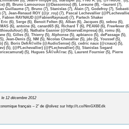
Emmanuel
(8),
Jean-Philippe
(8),
startuper
(8),
Fred A.
(8),
@FredOu_
(8),
ce)
(8),
Bruno Lamouroux (@Dassoniou)
(8),
Lereune
(8),
~laurent
(7),
las Guillaume
(7),
Bruno
(7),
Stanislas
(7),
Alain
(7),
Godefroy
(7),
Sebast
)
(7),
Jean-Renaud ROY (@jr_roy)
(7),
Pascal Lechevallier (@PLechevallie
),
Fabien RAYNAUD (@FabienRaynaud)
(7),
Partech Shaker
,
Eric
(6),
Serge
(6),
Benoit Felten
(6),
Alban
(6),
Jacques
(6),
sebou
(6),
,
MAS
(6),
antoine
(6),
canard65
(6),
Richard T
(6),
PEAI60
(6),
Free4ever
(6
thieudufour)
(6),
Nathalie Gasnier (@ObservaEmpresa)
(6),
romu
(6),
ane
(5),
Gilles
(5),
Thierry
(5),
Alphonse
(5),
apbianco
(5),
dePassage
(5),
5),
Jean-Denis
(5),
NM
(5),
Nicolas Chevallier
(5),
jdo
(5),
Youssef
(5),
b)
(5),
Boris DefrÃ©ville (@AudioSense)
(5),
cedric naux (@cnaux)
(5),
ev)
(5),
(@PLechevallier) (@PLechevallier)
(5),
Stanislas Segard
bricecamurat)
(5),
Hugues SÃ©vÃ©rac
(5),
Laurent Fournier
(5),
Pierre
, le 12 décembre 2012
l économique français – 2” de @olivez sur
http://t.co/NmGXBEdk