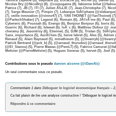
Yannick Lejeune
(8),
stephane
(8),
BScache
(8),
Michel
(8),
Daniel
(8),
Nicolas Bry (@NicoBry)
(8),
@corpogame
(8),
fabienne billat (@fadou
Patrice
(7),
JB
(7),
ITI
(7),
Julien Ã‰LIE
(7),
Jean-Christophe
(7),
Nico
(7),
Serge Meunier
(7),
Pimpin
(7),
Lebarque StÃ©phane (@slebarque
(7),
veille innovation (@vinno47)
(7),
YAN THOINET (@YanThoinet)
(7
(@PartechShaker)
(7),
Legend
(6),
Romain
(6),
JÃ©rÃ´me
(6),
Paul
(6)
Cybereric
(6),
Poussah
(6),
Energo
(6),
Bonjour Bonjour
(6),
boris
(6)
Guerric
(6),
Richard
(6),
tvtweet
(6),
loÃ¯c
(6),
Matthieu Dufour (@_mat
cheramy
(6),
Jasontrisy
(6),
EtienneL
(5),
DJM
(5),
Tristan
(5),
StÃ©ph
Sans_importance
(5),
AurÃ©lien
(5),
herve lebret
(5),
Alex
(5),
Adrien
(
Renaud
(5),
Alain Raynaud
(5),
mmathieum
(5),
(@bvanryb) (@bvanry
Patrick Bertrand (@pck_b)
(5),
(@arnaud_thurudev) (@arnaud_thurud
(@El_Stanou)
(5),
Pierre Mawas (@PemLT)
(5),
Fabrice Camurat (@fa
Metivier (@PierreMetivier)
(5),
Hugues Severac
(5),
hervet
(5),
Joel
(5)
Contributions sous le pseudo
damien alzonne (@iDamAlz)
Un seul commentaire sous ce pseudo.
Commentaire 1 dans
Déboguer le logiciel économique français – 2
Ca fait plaisir de lire une analyse constructive ! “Déboguer le logicie
Répondre à ce commentaire