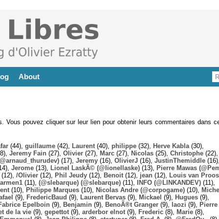
log
About
es. Vous pouvez cliquer sur leur lien pour obtenir leurs commentaires dans ce
far
(44),
guillaume
(42),
Laurent
(40),
philippe
(32),
Herve Kabla
(30),
8),
Jeremy Fain
(27),
Olivier
(27),
Marc
(27),
Nicolas
(25),
Christophe
(22),
@arnaud_thurudev)
(17),
Jeremy
(16),
OlivierJ
(16),
JustinThemiddle
(16)
14),
Jerome
(13),
Lionel LaskÃ© (@lionellaske)
(13),
Pierre Mawas (@Pe
(12),
/Olivier
(12),
Phil Jeudy
(12),
Benoit
(12),
jean
(12),
Louis van Proos
armen1
(11),
(@slebarque) (@slebarque)
(11),
INFO (@LINKANDEV)
(11),
ent
(10),
Philippe Marques
(10),
Nicolas Andre (@corpogame)
(10),
Miche
afael
(9),
FredericBaud
(9),
Laurent Bervas
(9),
Mickael
(9),
Hugues
(9),
Fabrice Epelboin
(9),
Benjamin
(9),
BenoÃ®t Granger
(9),
laozi
(9),
Pierre
t de la vie
(9),
gepettot
(9),
arderbor elnot
(9),
Frederic
(8),
Marie
(8),