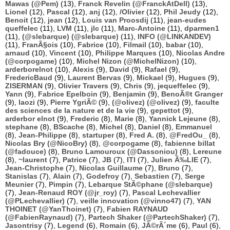
Mawas (@Pem)
(13),
Franck Revelin (@FranckAtDell)
(13),
Lionel
(12),
Pascal
(12),
anj
(12),
/Olivier
(12),
Phil Jeudy
(12),
Benoit
(12),
jean
(12),
Louis van Proosdij
(11),
jean-eudes
queffelec
(11),
LVM
(11),
jlc
(11),
Marc-Antoine
(11),
dparmen1
(11),
(@slebarque) (@slebarque)
(11),
INFO (@LINKANDEV)
(11),
FranÃ§ois
(10),
Fabrice
(10),
Filmail
(10),
babar
(10),
arnaud
(10),
Vincent
(10),
Philippe Marques
(10),
Nicolas Andre
(@corpogame)
(10),
Michel Nizon (@MichelNizon)
(10),
arderborelnot
(10),
Alexis
(9),
David
(9),
Rafael
(9),
FredericBaud
(9),
Laurent Bervas
(9),
Mickael
(9),
Hugues
(9),
ZISERMAN
(9),
Olivier Travers
(9),
Chris
(9),
jequeffelec
(9),
Yann
(9),
Fabrice Epelboin
(9),
Benjamin
(9),
BenoÃ®t Granger
(9),
laozi
(9),
Pierre YgriÃ©
(9),
(@olivez) (@olivez)
(9),
faculte
des sciences de la nature et de la vie
(9),
gepettot
(9),
arderbor elnot
(9),
Frederic
(8),
Marie
(8),
Yannick Lejeune
(8),
stephane
(8),
BScache
(8),
Michel
(8),
Daniel
(8),
Emmanuel
(8),
Jean-Philippe
(8),
startuper
(8),
Fred A.
(8),
@FredOu_
(8),
Nicolas Bry (@NicoBry)
(8),
@corpogame
(8),
fabienne billat
(@fadouce)
(8),
Bruno Lamouroux (@Dassoniou)
(8),
Lereune
(8),
~laurent
(7),
Patrice
(7),
JB
(7),
ITI
(7),
Julien Ã‰LIE
(7),
Jean-Christophe
(7),
Nicolas Guillaume
(7),
Bruno
(7),
Stanislas
(7),
Alain
(7),
Godefroy
(7),
Sebastien
(7),
Serge
Meunier
(7),
Pimpin
(7),
Lebarque StÃ©phane (@slebarque)
(7),
Jean-Renaud ROY (@jr_roy)
(7),
Pascal Lechevallier
(@PLechevallier)
(7),
veille innovation (@vinno47)
(7),
YAN
THOINET (@YanThoinet)
(7),
Fabien RAYNAUD
(@FabienRaynaud)
(7),
Partech Shaker (@PartechShaker)
(7),
Jasontrisy
(7),
Legend
(6),
Romain
(6),
JÃ©rÃ´me
(6),
Paul
(6),