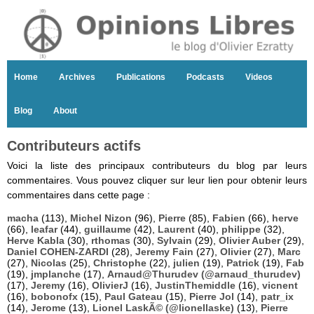
Home
Archives
Publications
Podcasts
Videos
Blog
About
Contributeurs actifs
Voici la liste des principaux contributeurs du blog par leurs
commentaires. Vous pouvez cliquer sur leur lien pour obtenir leurs
commentaires dans cette page :
macha
(113),
Michel Nizon
(96),
Pierre
(85),
Fabien
(66),
herve
(66),
leafar
(44),
guillaume
(42),
Laurent
(40),
philippe
(32),
Herve Kabla
(30),
rthomas
(30),
Sylvain
(29),
Olivier Auber
(29),
Daniel COHEN-ZARDI
(28),
Jeremy Fain
(27),
Olivier
(27),
Marc
(27),
Nicolas
(25),
Christophe
(22),
julien
(19),
Patrick
(19),
Fab
(19),
jmplanche
(17),
Arnaud@Thurudev (@arnaud_thurudev)
(17),
Jeremy
(16),
OlivierJ
(16),
JustinThemiddle
(16),
vicnent
(16),
bobonofx
(15),
Paul Gateau
(15),
Pierre Jol
(14),
patr_ix
(14),
Jerome
(13),
Lionel LaskÃ© (@lionellaske)
(13),
Pierre