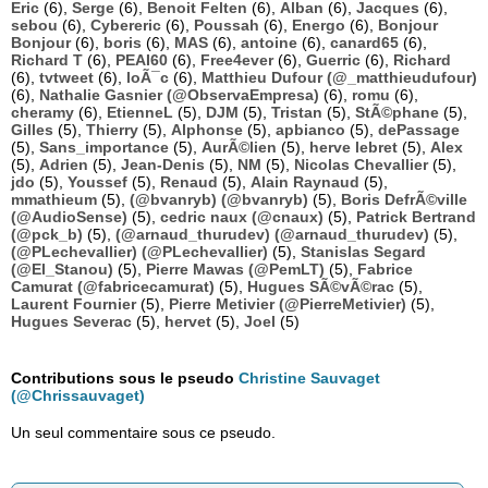
Eric
(6),
Serge
(6),
Benoit Felten
(6),
Alban
(6),
Jacques
(6),
sebou
(6),
Cybereric
(6),
Poussah
(6),
Energo
(6),
Bonjour
Bonjour
(6),
boris
(6),
MAS
(6),
antoine
(6),
canard65
(6),
Richard T
(6),
PEAI60
(6),
Free4ever
(6),
Guerric
(6),
Richard
(6),
tvtweet
(6),
loÃ¯c
(6),
Matthieu Dufour (@_matthieudufour)
(6),
Nathalie Gasnier (@ObservaEmpresa)
(6),
romu
(6),
cheramy
(6),
EtienneL
(5),
DJM
(5),
Tristan
(5),
StÃ©phane
(5),
Gilles
(5),
Thierry
(5),
Alphonse
(5),
apbianco
(5),
dePassage
(5),
Sans_importance
(5),
AurÃ©lien
(5),
herve lebret
(5),
Alex
(5),
Adrien
(5),
Jean-Denis
(5),
NM
(5),
Nicolas Chevallier
(5),
jdo
(5),
Youssef
(5),
Renaud
(5),
Alain Raynaud
(5),
mmathieum
(5),
(@bvanryb) (@bvanryb)
(5),
Boris DefrÃ©ville
(@AudioSense)
(5),
cedric naux (@cnaux)
(5),
Patrick Bertrand
(@pck_b)
(5),
(@arnaud_thurudev) (@arnaud_thurudev)
(5),
(@PLechevallier) (@PLechevallier)
(5),
Stanislas Segard
(@El_Stanou)
(5),
Pierre Mawas (@PemLT)
(5),
Fabrice
Camurat (@fabricecamurat)
(5),
Hugues SÃ©vÃ©rac
(5),
Laurent Fournier
(5),
Pierre Metivier (@PierreMetivier)
(5),
Hugues Severac
(5),
hervet
(5),
Joel
(5)
Contributions sous le pseudo
Christine Sauvaget
(@Chrissauvaget)
Un seul commentaire sous ce pseudo.