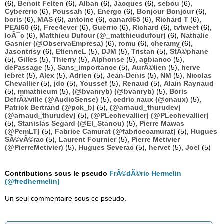
(6),
Benoit Felten
(6),
Alban
(6),
Jacques
(6),
sebou
(6),
Cybereric
(6),
Poussah
(6),
Energo
(6),
Bonjour Bonjour
(6),
boris
(6),
MAS
(6),
antoine
(6),
canard65
(6),
Richard T
(6),
PEAI60
(6),
Free4ever
(6),
Guerric
(6),
Richard
(6),
tvtweet
(6),
loÃ¯c
(6),
Matthieu Dufour (@_matthieudufour)
(6),
Nathalie
Gasnier (@ObservaEmpresa)
(6),
romu
(6),
cheramy
(6),
Jasontrisy
(6),
EtienneL
(5),
DJM
(5),
Tristan
(5),
StÃ©phane
(5),
Gilles
(5),
Thierry
(5),
Alphonse
(5),
apbianco
(5),
dePassage
(5),
Sans_importance
(5),
AurÃ©lien
(5),
herve
lebret
(5),
Alex
(5),
Adrien
(5),
Jean-Denis
(5),
NM
(5),
Nicolas
Chevallier
(5),
jdo
(5),
Youssef
(5),
Renaud
(5),
Alain Raynaud
(5),
mmathieum
(5),
(@bvanryb) (@bvanryb)
(5),
Boris
DefrÃ©ville (@AudioSense)
(5),
cedric naux (@cnaux)
(5),
Patrick Bertrand (@pck_b)
(5),
(@arnaud_thurudev)
(@arnaud_thurudev)
(5),
(@PLechevallier) (@PLechevallier)
(5),
Stanislas Segard (@El_Stanou)
(5),
Pierre Mawas
(@PemLT)
(5),
Fabrice Camurat (@fabricecamurat)
(5),
Hugues
SÃ©vÃ©rac
(5),
Laurent Fournier
(5),
Pierre Metivier
(@PierreMetivier)
(5),
Hugues Severac
(5),
hervet
(5),
Joel
(5)
Contributions sous le pseudo
FrÃ©dÃ©ric Hermelin
(@fredhermelin)
Un seul commentaire sous ce pseudo.