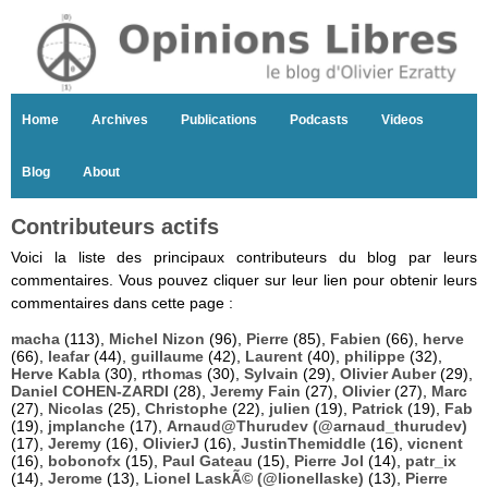
Home
Archives
Publications
Podcasts
Videos
Blog
About
Contributeurs actifs
Voici la liste des principaux contributeurs du blog par leurs
commentaires. Vous pouvez cliquer sur leur lien pour obtenir leurs
commentaires dans cette page :
macha
(113),
Michel Nizon
(96),
Pierre
(85),
Fabien
(66),
herve
(66),
leafar
(44),
guillaume
(42),
Laurent
(40),
philippe
(32),
Herve Kabla
(30),
rthomas
(30),
Sylvain
(29),
Olivier Auber
(29),
Daniel COHEN-ZARDI
(28),
Jeremy Fain
(27),
Olivier
(27),
Marc
(27),
Nicolas
(25),
Christophe
(22),
julien
(19),
Patrick
(19),
Fab
(19),
jmplanche
(17),
Arnaud@Thurudev (@arnaud_thurudev)
(17),
Jeremy
(16),
OlivierJ
(16),
JustinThemiddle
(16),
vicnent
(16),
bobonofx
(15),
Paul Gateau
(15),
Pierre Jol
(14),
patr_ix
(14),
Jerome
(13),
Lionel LaskÃ© (@lionellaske)
(13),
Pierre