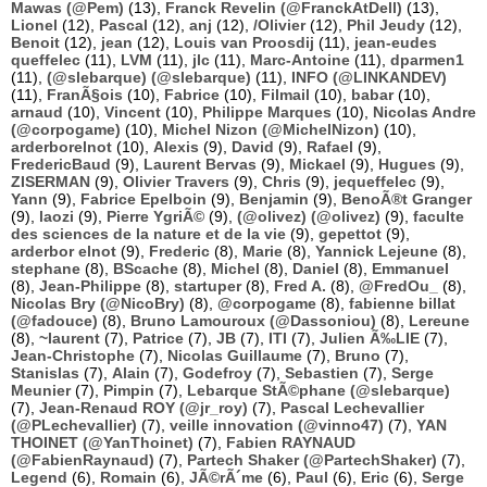
Mawas (@Pem)
(13),
Franck Revelin (@FranckAtDell)
(13),
Lionel
(12),
Pascal
(12),
anj
(12),
/Olivier
(12),
Phil Jeudy
(12),
Benoit
(12),
jean
(12),
Louis van Proosdij
(11),
jean-eudes
queffelec
(11),
LVM
(11),
jlc
(11),
Marc-Antoine
(11),
dparmen1
(11),
(@slebarque) (@slebarque)
(11),
INFO (@LINKANDEV)
(11),
FranÃ§ois
(10),
Fabrice
(10),
Filmail
(10),
babar
(10),
arnaud
(10),
Vincent
(10),
Philippe Marques
(10),
Nicolas Andre
(@corpogame)
(10),
Michel Nizon (@MichelNizon)
(10),
arderborelnot
(10),
Alexis
(9),
David
(9),
Rafael
(9),
FredericBaud
(9),
Laurent Bervas
(9),
Mickael
(9),
Hugues
(9),
ZISERMAN
(9),
Olivier Travers
(9),
Chris
(9),
jequeffelec
(9),
Yann
(9),
Fabrice Epelboin
(9),
Benjamin
(9),
BenoÃ®t Granger
(9),
laozi
(9),
Pierre YgriÃ©
(9),
(@olivez) (@olivez)
(9),
faculte
des sciences de la nature et de la vie
(9),
gepettot
(9),
arderbor elnot
(9),
Frederic
(8),
Marie
(8),
Yannick Lejeune
(8),
stephane
(8),
BScache
(8),
Michel
(8),
Daniel
(8),
Emmanuel
(8),
Jean-Philippe
(8),
startuper
(8),
Fred A.
(8),
@FredOu_
(8),
Nicolas Bry (@NicoBry)
(8),
@corpogame
(8),
fabienne billat
(@fadouce)
(8),
Bruno Lamouroux (@Dassoniou)
(8),
Lereune
(8),
~laurent
(7),
Patrice
(7),
JB
(7),
ITI
(7),
Julien Ã‰LIE
(7),
Jean-Christophe
(7),
Nicolas Guillaume
(7),
Bruno
(7),
Stanislas
(7),
Alain
(7),
Godefroy
(7),
Sebastien
(7),
Serge
Meunier
(7),
Pimpin
(7),
Lebarque StÃ©phane (@slebarque)
(7),
Jean-Renaud ROY (@jr_roy)
(7),
Pascal Lechevallier
(@PLechevallier)
(7),
veille innovation (@vinno47)
(7),
YAN
THOINET (@YanThoinet)
(7),
Fabien RAYNAUD
(@FabienRaynaud)
(7),
Partech Shaker (@PartechShaker)
(7),
Legend
(6),
Romain
(6),
JÃ©rÃ´me
(6),
Paul
(6),
Eric
(6),
Serge