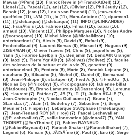
Mawas (@Pem)
(13),
Franck Revelin (@FranckAtDell)
(13),
Lionel
(12),
Pascal
(12),
anj
(12),
/Olivier
(12),
Phil Jeudy
(12),
Benoit
(12),
jean
(12),
Louis van Proosdij
(11),
jean-eudes
queffelec
(11),
LVM
(11),
jlc
(11),
Marc-Antoine
(11),
dparmen1
(11),
(@slebarque) (@slebarque)
(11),
INFO (@LINKANDEV)
(11),
FranÃ§ois
(10),
Fabrice
(10),
Filmail
(10),
babar
(10),
arnaud
(10),
Vincent
(10),
Philippe Marques
(10),
Nicolas Andre
(@corpogame)
(10),
Michel Nizon (@MichelNizon)
(10),
arderborelnot
(10),
Alexis
(9),
David
(9),
Rafael
(9),
FredericBaud
(9),
Laurent Bervas
(9),
Mickael
(9),
Hugues
(9),
ZISERMAN
(9),
Olivier Travers
(9),
Chris
(9),
jequeffelec
(9),
Yann
(9),
Fabrice Epelboin
(9),
Benjamin
(9),
BenoÃ®t Granger
(9),
laozi
(9),
Pierre YgriÃ©
(9),
(@olivez) (@olivez)
(9),
faculte
des sciences de la nature et de la vie
(9),
gepettot
(9),
arderbor elnot
(9),
Frederic
(8),
Marie
(8),
Yannick Lejeune
(8),
stephane
(8),
BScache
(8),
Michel
(8),
Daniel
(8),
Emmanuel
(8),
Jean-Philippe
(8),
startuper
(8),
Fred A.
(8),
@FredOu_
(8),
Nicolas Bry (@NicoBry)
(8),
@corpogame
(8),
fabienne billat
(@fadouce)
(8),
Bruno Lamouroux (@Dassoniou)
(8),
Lereune
(8),
~laurent
(7),
Patrice
(7),
JB
(7),
ITI
(7),
Julien Ã‰LIE
(7),
Jean-Christophe
(7),
Nicolas Guillaume
(7),
Bruno
(7),
Stanislas
(7),
Alain
(7),
Godefroy
(7),
Sebastien
(7),
Serge
Meunier
(7),
Pimpin
(7),
Lebarque StÃ©phane (@slebarque)
(7),
Jean-Renaud ROY (@jr_roy)
(7),
Pascal Lechevallier
(@PLechevallier)
(7),
veille innovation (@vinno47)
(7),
YAN
THOINET (@YanThoinet)
(7),
Fabien RAYNAUD
(@FabienRaynaud)
(7),
Partech Shaker (@PartechShaker)
(7),
Legend
(6),
Romain
(6),
JÃ©rÃ´me
(6),
Paul
(6),
Eric
(6),
Serge