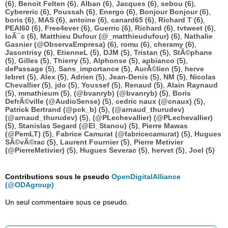
(6),
Benoit Felten
(6),
Alban
(6),
Jacques
(6),
sebou
(6),
Cybereric
(6),
Poussah
(6),
Energo
(6),
Bonjour Bonjour
(6),
boris
(6),
MAS
(6),
antoine
(6),
canard65
(6),
Richard T
(6),
PEAI60
(6),
Free4ever
(6),
Guerric
(6),
Richard
(6),
tvtweet
(6),
loÃ¯c
(6),
Matthieu Dufour (@_matthieudufour)
(6),
Nathalie
Gasnier (@ObservaEmpresa)
(6),
romu
(6),
cheramy
(6),
Jasontrisy
(6),
EtienneL
(5),
DJM
(5),
Tristan
(5),
StÃ©phane
(5),
Gilles
(5),
Thierry
(5),
Alphonse
(5),
apbianco
(5),
dePassage
(5),
Sans_importance
(5),
AurÃ©lien
(5),
herve
lebret
(5),
Alex
(5),
Adrien
(5),
Jean-Denis
(5),
NM
(5),
Nicolas
Chevallier
(5),
jdo
(5),
Youssef
(5),
Renaud
(5),
Alain Raynaud
(5),
mmathieum
(5),
(@bvanryb) (@bvanryb)
(5),
Boris
DefrÃ©ville (@AudioSense)
(5),
cedric naux (@cnaux)
(5),
Patrick Bertrand (@pck_b)
(5),
(@arnaud_thurudev)
(@arnaud_thurudev)
(5),
(@PLechevallier) (@PLechevallier)
(5),
Stanislas Segard (@El_Stanou)
(5),
Pierre Mawas
(@PemLT)
(5),
Fabrice Camurat (@fabricecamurat)
(5),
Hugues
SÃ©vÃ©rac
(5),
Laurent Fournier
(5),
Pierre Metivier
(@PierreMetivier)
(5),
Hugues Severac
(5),
hervet
(5),
Joel
(5)
Contributions sous le pseudo
OpenDigitalAlliance
(@ODAgroup)
Un seul commentaire sous ce pseudo.