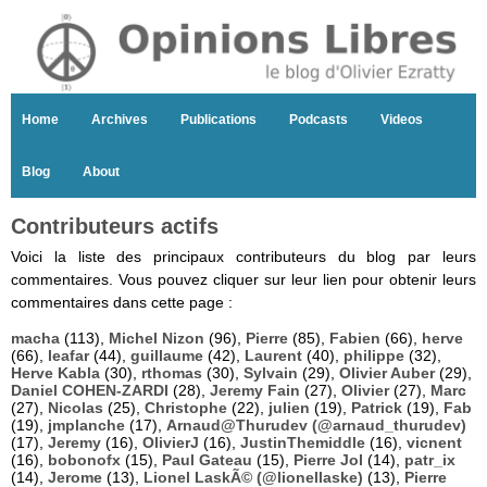
Home
Archives
Publications
Podcasts
Videos
Blog
About
Contributeurs actifs
Voici la liste des principaux contributeurs du blog par leurs
commentaires. Vous pouvez cliquer sur leur lien pour obtenir leurs
commentaires dans cette page :
macha
(113),
Michel Nizon
(96),
Pierre
(85),
Fabien
(66),
herve
(66),
leafar
(44),
guillaume
(42),
Laurent
(40),
philippe
(32),
Herve Kabla
(30),
rthomas
(30),
Sylvain
(29),
Olivier Auber
(29),
Daniel COHEN-ZARDI
(28),
Jeremy Fain
(27),
Olivier
(27),
Marc
(27),
Nicolas
(25),
Christophe
(22),
julien
(19),
Patrick
(19),
Fab
(19),
jmplanche
(17),
Arnaud@Thurudev (@arnaud_thurudev)
(17),
Jeremy
(16),
OlivierJ
(16),
JustinThemiddle
(16),
vicnent
(16),
bobonofx
(15),
Paul Gateau
(15),
Pierre Jol
(14),
patr_ix
(14),
Jerome
(13),
Lionel LaskÃ© (@lionellaske)
(13),
Pierre