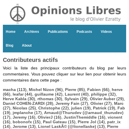
Home
Archives
Publications
Podcasts
Videos
Blog
About
Contributeurs actifs
Voici la liste des principaux contributeurs du blog par leurs
commentaires. Vous pouvez cliquer sur leur lien pour obtenir leurs
commentaires dans cette page :
macha
(113),
Michel Nizon
(96),
Pierre
(85),
Fabien
(66),
herve
(66),
leafar
(44),
guillaume
(42),
Laurent
(40),
philippe
(32),
Herve Kabla
(30),
rthomas
(30),
Sylvain
(29),
Olivier Auber
(29),
Daniel COHEN-ZARDI
(28),
Jeremy Fain
(27),
Olivier
(27),
Marc
(27),
Nicolas
(25),
Christophe
(22),
julien
(19),
Patrick
(19),
Fab
(19),
jmplanche
(17),
Arnaud@Thurudev (@arnaud_thurudev)
(17),
Jeremy
(16),
OlivierJ
(16),
JustinThemiddle
(16),
vicnent
(16),
bobonofx
(15),
Paul Gateau
(15),
Pierre Jol
(14),
patr_ix
(14),
Jerome
(13),
Lionel LaskÃ© (@lionellaske)
(13),
Pierre