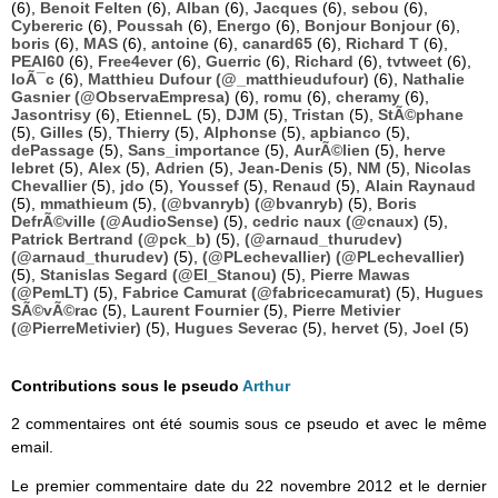
(6),
Benoit Felten
(6),
Alban
(6),
Jacques
(6),
sebou
(6),
Cybereric
(6),
Poussah
(6),
Energo
(6),
Bonjour Bonjour
(6),
boris
(6),
MAS
(6),
antoine
(6),
canard65
(6),
Richard T
(6),
PEAI60
(6),
Free4ever
(6),
Guerric
(6),
Richard
(6),
tvtweet
(6),
loÃ¯c
(6),
Matthieu Dufour (@_matthieudufour)
(6),
Nathalie
Gasnier (@ObservaEmpresa)
(6),
romu
(6),
cheramy
(6),
Jasontrisy
(6),
EtienneL
(5),
DJM
(5),
Tristan
(5),
StÃ©phane
(5),
Gilles
(5),
Thierry
(5),
Alphonse
(5),
apbianco
(5),
dePassage
(5),
Sans_importance
(5),
AurÃ©lien
(5),
herve
lebret
(5),
Alex
(5),
Adrien
(5),
Jean-Denis
(5),
NM
(5),
Nicolas
Chevallier
(5),
jdo
(5),
Youssef
(5),
Renaud
(5),
Alain Raynaud
(5),
mmathieum
(5),
(@bvanryb) (@bvanryb)
(5),
Boris
DefrÃ©ville (@AudioSense)
(5),
cedric naux (@cnaux)
(5),
Patrick Bertrand (@pck_b)
(5),
(@arnaud_thurudev)
(@arnaud_thurudev)
(5),
(@PLechevallier) (@PLechevallier)
(5),
Stanislas Segard (@El_Stanou)
(5),
Pierre Mawas
(@PemLT)
(5),
Fabrice Camurat (@fabricecamurat)
(5),
Hugues
SÃ©vÃ©rac
(5),
Laurent Fournier
(5),
Pierre Metivier
(@PierreMetivier)
(5),
Hugues Severac
(5),
hervet
(5),
Joel
(5)
Contributions sous le pseudo
Arthur
2 commentaires ont été soumis sous ce pseudo et avec le même
email.
Le premier commentaire date du 22 novembre 2012 et le dernier