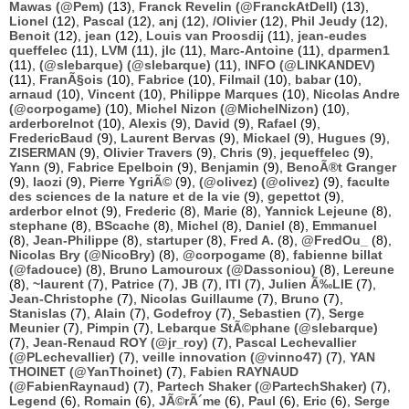
Mawas (@Pem)
(13),
Franck Revelin (@FranckAtDell)
(13),
Lionel
(12),
Pascal
(12),
anj
(12),
/Olivier
(12),
Phil Jeudy
(12),
Benoit
(12),
jean
(12),
Louis van Proosdij
(11),
jean-eudes
queffelec
(11),
LVM
(11),
jlc
(11),
Marc-Antoine
(11),
dparmen1
(11),
(@slebarque) (@slebarque)
(11),
INFO (@LINKANDEV)
(11),
FranÃ§ois
(10),
Fabrice
(10),
Filmail
(10),
babar
(10),
arnaud
(10),
Vincent
(10),
Philippe Marques
(10),
Nicolas Andre
(@corpogame)
(10),
Michel Nizon (@MichelNizon)
(10),
arderborelnot
(10),
Alexis
(9),
David
(9),
Rafael
(9),
FredericBaud
(9),
Laurent Bervas
(9),
Mickael
(9),
Hugues
(9),
ZISERMAN
(9),
Olivier Travers
(9),
Chris
(9),
jequeffelec
(9),
Yann
(9),
Fabrice Epelboin
(9),
Benjamin
(9),
BenoÃ®t Granger
(9),
laozi
(9),
Pierre YgriÃ©
(9),
(@olivez) (@olivez)
(9),
faculte
des sciences de la nature et de la vie
(9),
gepettot
(9),
arderbor elnot
(9),
Frederic
(8),
Marie
(8),
Yannick Lejeune
(8),
stephane
(8),
BScache
(8),
Michel
(8),
Daniel
(8),
Emmanuel
(8),
Jean-Philippe
(8),
startuper
(8),
Fred A.
(8),
@FredOu_
(8),
Nicolas Bry (@NicoBry)
(8),
@corpogame
(8),
fabienne billat
(@fadouce)
(8),
Bruno Lamouroux (@Dassoniou)
(8),
Lereune
(8),
~laurent
(7),
Patrice
(7),
JB
(7),
ITI
(7),
Julien Ã‰LIE
(7),
Jean-Christophe
(7),
Nicolas Guillaume
(7),
Bruno
(7),
Stanislas
(7),
Alain
(7),
Godefroy
(7),
Sebastien
(7),
Serge
Meunier
(7),
Pimpin
(7),
Lebarque StÃ©phane (@slebarque)
(7),
Jean-Renaud ROY (@jr_roy)
(7),
Pascal Lechevallier
(@PLechevallier)
(7),
veille innovation (@vinno47)
(7),
YAN
THOINET (@YanThoinet)
(7),
Fabien RAYNAUD
(@FabienRaynaud)
(7),
Partech Shaker (@PartechShaker)
(7),
Legend
(6),
Romain
(6),
JÃ©rÃ´me
(6),
Paul
(6),
Eric
(6),
Serge