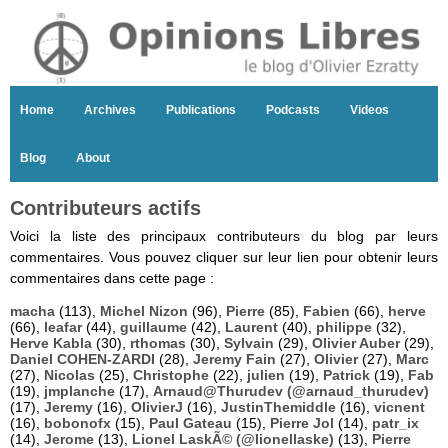
Home
Archives
Publications
Podcasts
Videos
Blog
About
Contributeurs actifs
Voici la liste des principaux contributeurs du blog par leurs
commentaires. Vous pouvez cliquer sur leur lien pour obtenir leurs
commentaires dans cette page :
macha
(113),
Michel Nizon
(96),
Pierre
(85),
Fabien
(66),
herve
(66),
leafar
(44),
guillaume
(42),
Laurent
(40),
philippe
(32),
Herve Kabla
(30),
rthomas
(30),
Sylvain
(29),
Olivier Auber
(29),
Daniel COHEN-ZARDI
(28),
Jeremy Fain
(27),
Olivier
(27),
Marc
(27),
Nicolas
(25),
Christophe
(22),
julien
(19),
Patrick
(19),
Fab
(19),
jmplanche
(17),
Arnaud@Thurudev (@arnaud_thurudev)
(17),
Jeremy
(16),
OlivierJ
(16),
JustinThemiddle
(16),
vicnent
(16),
bobonofx
(15),
Paul Gateau
(15),
Pierre Jol
(14),
patr_ix
(14),
Jerome
(13),
Lionel LaskÃ© (@lionellaske)
(13),
Pierre