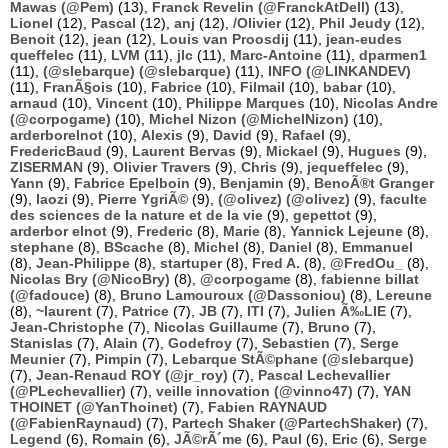
Mawas (@Pem)
(13),
Franck Revelin (@FranckAtDell)
(13),
Lionel
(12),
Pascal
(12),
anj
(12),
/Olivier
(12),
Phil Jeudy
(12),
Benoit
(12),
jean
(12),
Louis van Proosdij
(11),
jean-eudes
queffelec
(11),
LVM
(11),
jlc
(11),
Marc-Antoine
(11),
dparmen1
(11),
(@slebarque) (@slebarque)
(11),
INFO (@LINKANDEV)
(11),
FranÃ§ois
(10),
Fabrice
(10),
Filmail
(10),
babar
(10),
arnaud
(10),
Vincent
(10),
Philippe Marques
(10),
Nicolas Andre
(@corpogame)
(10),
Michel Nizon (@MichelNizon)
(10),
arderborelnot
(10),
Alexis
(9),
David
(9),
Rafael
(9),
FredericBaud
(9),
Laurent Bervas
(9),
Mickael
(9),
Hugues
(9),
ZISERMAN
(9),
Olivier Travers
(9),
Chris
(9),
jequeffelec
(9),
Yann
(9),
Fabrice Epelboin
(9),
Benjamin
(9),
BenoÃ®t Granger
(9),
laozi
(9),
Pierre YgriÃ©
(9),
(@olivez) (@olivez)
(9),
faculte
des sciences de la nature et de la vie
(9),
gepettot
(9),
arderbor elnot
(9),
Frederic
(8),
Marie
(8),
Yannick Lejeune
(8),
stephane
(8),
BScache
(8),
Michel
(8),
Daniel
(8),
Emmanuel
(8),
Jean-Philippe
(8),
startuper
(8),
Fred A.
(8),
@FredOu_
(8),
Nicolas Bry (@NicoBry)
(8),
@corpogame
(8),
fabienne billat
(@fadouce)
(8),
Bruno Lamouroux (@Dassoniou)
(8),
Lereune
(8),
~laurent
(7),
Patrice
(7),
JB
(7),
ITI
(7),
Julien Ã‰LIE
(7),
Jean-Christophe
(7),
Nicolas Guillaume
(7),
Bruno
(7),
Stanislas
(7),
Alain
(7),
Godefroy
(7),
Sebastien
(7),
Serge
Meunier
(7),
Pimpin
(7),
Lebarque StÃ©phane (@slebarque)
(7),
Jean-Renaud ROY (@jr_roy)
(7),
Pascal Lechevallier
(@PLechevallier)
(7),
veille innovation (@vinno47)
(7),
YAN
THOINET (@YanThoinet)
(7),
Fabien RAYNAUD
(@FabienRaynaud)
(7),
Partech Shaker (@PartechShaker)
(7),
Legend
(6),
Romain
(6),
JÃ©rÃ´me
(6),
Paul
(6),
Eric
(6),
Serge