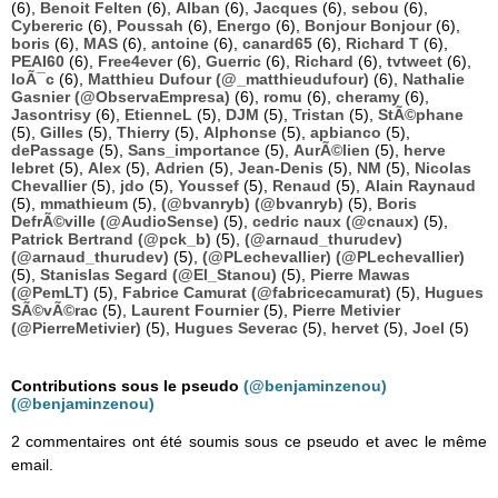
(6),
Benoit Felten
(6),
Alban
(6),
Jacques
(6),
sebou
(6),
Cybereric
(6),
Poussah
(6),
Energo
(6),
Bonjour Bonjour
(6),
boris
(6),
MAS
(6),
antoine
(6),
canard65
(6),
Richard T
(6),
PEAI60
(6),
Free4ever
(6),
Guerric
(6),
Richard
(6),
tvtweet
(6),
loÃ¯c
(6),
Matthieu Dufour (@_matthieudufour)
(6),
Nathalie
Gasnier (@ObservaEmpresa)
(6),
romu
(6),
cheramy
(6),
Jasontrisy
(6),
EtienneL
(5),
DJM
(5),
Tristan
(5),
StÃ©phane
(5),
Gilles
(5),
Thierry
(5),
Alphonse
(5),
apbianco
(5),
dePassage
(5),
Sans_importance
(5),
AurÃ©lien
(5),
herve
lebret
(5),
Alex
(5),
Adrien
(5),
Jean-Denis
(5),
NM
(5),
Nicolas
Chevallier
(5),
jdo
(5),
Youssef
(5),
Renaud
(5),
Alain Raynaud
(5),
mmathieum
(5),
(@bvanryb) (@bvanryb)
(5),
Boris
DefrÃ©ville (@AudioSense)
(5),
cedric naux (@cnaux)
(5),
Patrick Bertrand (@pck_b)
(5),
(@arnaud_thurudev)
(@arnaud_thurudev)
(5),
(@PLechevallier) (@PLechevallier)
(5),
Stanislas Segard (@El_Stanou)
(5),
Pierre Mawas
(@PemLT)
(5),
Fabrice Camurat (@fabricecamurat)
(5),
Hugues
SÃ©vÃ©rac
(5),
Laurent Fournier
(5),
Pierre Metivier
(@PierreMetivier)
(5),
Hugues Severac
(5),
hervet
(5),
Joel
(5)
Contributions sous le pseudo
(@benjaminzenou)
(@benjaminzenou)
2 commentaires ont été soumis sous ce pseudo et avec le même
email.