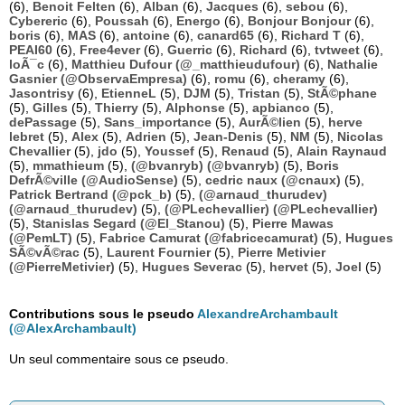
(6),
Benoit Felten
(6),
Alban
(6),
Jacques
(6),
sebou
(6),
Cybereric
(6),
Poussah
(6),
Energo
(6),
Bonjour Bonjour
(6),
boris
(6),
MAS
(6),
antoine
(6),
canard65
(6),
Richard T
(6),
PEAI60
(6),
Free4ever
(6),
Guerric
(6),
Richard
(6),
tvtweet
(6),
loÃ¯c
(6),
Matthieu Dufour (@_matthieudufour)
(6),
Nathalie
Gasnier (@ObservaEmpresa)
(6),
romu
(6),
cheramy
(6),
Jasontrisy
(6),
EtienneL
(5),
DJM
(5),
Tristan
(5),
StÃ©phane
(5),
Gilles
(5),
Thierry
(5),
Alphonse
(5),
apbianco
(5),
dePassage
(5),
Sans_importance
(5),
AurÃ©lien
(5),
herve
lebret
(5),
Alex
(5),
Adrien
(5),
Jean-Denis
(5),
NM
(5),
Nicolas
Chevallier
(5),
jdo
(5),
Youssef
(5),
Renaud
(5),
Alain Raynaud
(5),
mmathieum
(5),
(@bvanryb) (@bvanryb)
(5),
Boris
DefrÃ©ville (@AudioSense)
(5),
cedric naux (@cnaux)
(5),
Patrick Bertrand (@pck_b)
(5),
(@arnaud_thurudev)
(@arnaud_thurudev)
(5),
(@PLechevallier) (@PLechevallier)
(5),
Stanislas Segard (@El_Stanou)
(5),
Pierre Mawas
(@PemLT)
(5),
Fabrice Camurat (@fabricecamurat)
(5),
Hugues
SÃ©vÃ©rac
(5),
Laurent Fournier
(5),
Pierre Metivier
(@PierreMetivier)
(5),
Hugues Severac
(5),
hervet
(5),
Joel
(5)
Contributions sous le pseudo
AlexandreArchambault
(@AlexArchambault)
Un seul commentaire sous ce pseudo.