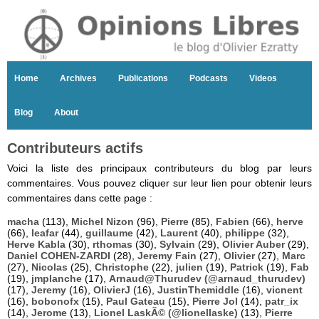
Home
Archives
Publications
Podcasts
Videos
Blog
About
Contributeurs actifs
Voici la liste des principaux contributeurs du blog par leurs
commentaires. Vous pouvez cliquer sur leur lien pour obtenir leurs
commentaires dans cette page :
macha
(113),
Michel Nizon
(96),
Pierre
(85),
Fabien
(66),
herve
(66),
leafar
(44),
guillaume
(42),
Laurent
(40),
philippe
(32),
Herve Kabla
(30),
rthomas
(30),
Sylvain
(29),
Olivier Auber
(29),
Daniel COHEN-ZARDI
(28),
Jeremy Fain
(27),
Olivier
(27),
Marc
(27),
Nicolas
(25),
Christophe
(22),
julien
(19),
Patrick
(19),
Fab
(19),
jmplanche
(17),
Arnaud@Thurudev (@arnaud_thurudev)
(17),
Jeremy
(16),
OlivierJ
(16),
JustinThemiddle
(16),
vicnent
(16),
bobonofx
(15),
Paul Gateau
(15),
Pierre Jol
(14),
patr_ix
(14),
Jerome
(13),
Lionel LaskÃ© (@lionellaske)
(13),
Pierre