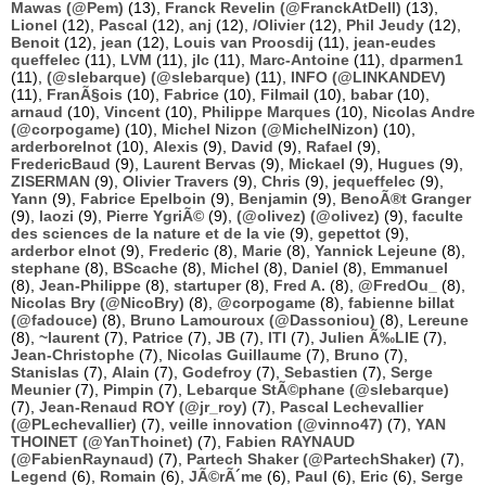
Mawas (@Pem)
(13),
Franck Revelin (@FranckAtDell)
(13),
Lionel
(12),
Pascal
(12),
anj
(12),
/Olivier
(12),
Phil Jeudy
(12),
Benoit
(12),
jean
(12),
Louis van Proosdij
(11),
jean-eudes
queffelec
(11),
LVM
(11),
jlc
(11),
Marc-Antoine
(11),
dparmen1
(11),
(@slebarque) (@slebarque)
(11),
INFO (@LINKANDEV)
(11),
FranÃ§ois
(10),
Fabrice
(10),
Filmail
(10),
babar
(10),
arnaud
(10),
Vincent
(10),
Philippe Marques
(10),
Nicolas Andre
(@corpogame)
(10),
Michel Nizon (@MichelNizon)
(10),
arderborelnot
(10),
Alexis
(9),
David
(9),
Rafael
(9),
FredericBaud
(9),
Laurent Bervas
(9),
Mickael
(9),
Hugues
(9),
ZISERMAN
(9),
Olivier Travers
(9),
Chris
(9),
jequeffelec
(9),
Yann
(9),
Fabrice Epelboin
(9),
Benjamin
(9),
BenoÃ®t Granger
(9),
laozi
(9),
Pierre YgriÃ©
(9),
(@olivez) (@olivez)
(9),
faculte
des sciences de la nature et de la vie
(9),
gepettot
(9),
arderbor elnot
(9),
Frederic
(8),
Marie
(8),
Yannick Lejeune
(8),
stephane
(8),
BScache
(8),
Michel
(8),
Daniel
(8),
Emmanuel
(8),
Jean-Philippe
(8),
startuper
(8),
Fred A.
(8),
@FredOu_
(8),
Nicolas Bry (@NicoBry)
(8),
@corpogame
(8),
fabienne billat
(@fadouce)
(8),
Bruno Lamouroux (@Dassoniou)
(8),
Lereune
(8),
~laurent
(7),
Patrice
(7),
JB
(7),
ITI
(7),
Julien Ã‰LIE
(7),
Jean-Christophe
(7),
Nicolas Guillaume
(7),
Bruno
(7),
Stanislas
(7),
Alain
(7),
Godefroy
(7),
Sebastien
(7),
Serge
Meunier
(7),
Pimpin
(7),
Lebarque StÃ©phane (@slebarque)
(7),
Jean-Renaud ROY (@jr_roy)
(7),
Pascal Lechevallier
(@PLechevallier)
(7),
veille innovation (@vinno47)
(7),
YAN
THOINET (@YanThoinet)
(7),
Fabien RAYNAUD
(@FabienRaynaud)
(7),
Partech Shaker (@PartechShaker)
(7),
Legend
(6),
Romain
(6),
JÃ©rÃ´me
(6),
Paul
(6),
Eric
(6),
Serge