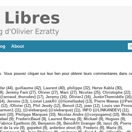
log
About
es. Vous pouvez cliquer sur leur lien pour obtenir leurs commentaires dans ce
far
(44),
guillaume
(42),
Laurent
(40),
philippe
(32),
Herve Kabla
(30),
8),
Jeremy Fain
(27),
Olivier
(27),
Marc
(27),
Nicolas
(25),
Christophe
(22),
@arnaud_thurudev)
(17),
Jeremy
(16),
OlivierJ
(16),
JustinThemiddle
(16)
14),
Jerome
(13),
Lionel LaskÃ© (@lionellaske)
(13),
Pierre Mawas (@Pe
(12),
/Olivier
(12),
Phil Jeudy
(12),
Benoit
(12),
jean
(12),
Louis van Proos
armen1
(11),
(@slebarque) (@slebarque)
(11),
INFO (@LINKANDEV)
(11),
ent
(10),
Philippe Marques
(10),
Nicolas Andre (@corpogame)
(10),
Miche
afael
(9),
FredericBaud
(9),
Laurent Bervas
(9),
Mickael
(9),
Hugues
(9),
Fabrice Epelboin
(9),
Benjamin
(9),
BenoÃ®t Granger
(9),
laozi
(9),
Pierre
t de la vie
(9),
gepettot
(9),
arderbor elnot
(9),
Frederic
(8),
Marie
(8),