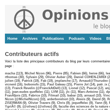
Home
Archives
Publications
Podcasts
Videos
B
Contributeurs actifs
Voici la liste des principaux contributeurs du blog par leurs commentair
page :
macha
(113),
Michel Nizon
(96),
Pierre
(85),
Fabien
(66),
herve
(66),
lea
rthomas
(30),
Sylvain
(29),
Olivier Auber
(29),
Daniel COHEN-ZARDI
(2
julien
(19),
Patrick
(19),
Fab
(19),
jmplanche
(17),
Arnaud@Thurudev (
vicnent
(16),
bobonofx
(15),
Paul Gateau
(15),
Pierre Jol
(14),
patr_ix
(
(13),
Franck Revelin (@FranckAtDell)
(13),
Lionel
(12),
Pascal
(12),
anj
(11),
jean-eudes queffelec
(11),
LVM
(11),
jlc
(11),
Marc-Antoine
(11),
dp
FranÃ§ois
(10),
Fabrice
(10),
Filmail
(10),
babar
(10),
arnaud
(10),
Vinc
Nizon (@MichelNizon)
(10),
arderborelnot
(10),
Alexis
(9),
David
(9),
R
ZISERMAN
(9),
Olivier Travers
(9),
Chris
(9),
jequeffelec
(9),
Yann
(9),
YgriÃ©
(9),
(@olivez) (@olivez)
(9),
faculte des sciences de la nature e