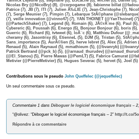
Yannick Lejeune
(8),
stephane
(8),
BScache
(8),
Michel
(8),
Daniel
(8),
Nicolas Bry (@NicoBry)
(8),
@corpogame
(8),
fabienne billat (@fadou
Patrice
(7),
JB
(7),
ITI
(7),
Julien Ã‰LIE
(7),
Jean-Christophe
(7),
Nico
(7),
Serge Meunier
(7),
Pimpin
(7),
Lebarque StÃ©phane (@slebarque
(7),
veille innovation (@vinno47)
(7),
YAN THOINET (@YanThoinet)
(7
(@PartechShaker)
(7),
Legend
(6),
Romain
(6),
JÃ©rÃ´me
(6),
Paul
(6)
Cybereric
(6),
Poussah
(6),
Energo
(6),
Bonjour Bonjour
(6),
boris
(6)
Guerric
(6),
Richard
(6),
tvtweet
(6),
loÃ¯c
(6),
Matthieu Dufour (@_mat
cheramy
(6),
Jasontrisy
(6),
EtienneL
(5),
DJM
(5),
Tristan
(5),
StÃ©ph
Sans_importance
(5),
AurÃ©lien
(5),
herve lebret
(5),
Alex
(5),
Adrien
(
Renaud
(5),
Alain Raynaud
(5),
mmathieum
(5),
(@bvanryb) (@bvanry
Patrick Bertrand (@pck_b)
(5),
(@arnaud_thurudev) (@arnaud_thurud
(@El_Stanou)
(5),
Pierre Mawas (@PemLT)
(5),
Fabrice Camurat (@fa
Metivier (@PierreMetivier)
(5),
Hugues Severac
(5),
hervet
(5),
Joel
(5)
Contributions sous le pseudo
John Queffelec (@jequeffelec)
Un seul commentaire sous ce pseudo.
Commentaire 1 dans
Déboguer le logiciel économique français – 2
“@olivez: “Déboguer le logiciel économique français – 2”
http://t.co/
Répondre à ce commentaire