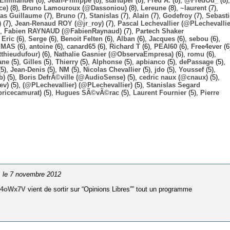
Emmanuel
(8),
Jean-Philippe
(8),
startuper
(8),
Fred A.
(8),
@FredOu_
(8),
ce)
(8),
Bruno Lamouroux (@Dassoniou)
(8),
Lereune
(8),
~laurent
(7),
las Guillaume
(7),
Bruno
(7),
Stanislas
(7),
Alain
(7),
Godefroy
(7),
Sebast
)
(7),
Jean-Renaud ROY (@jr_roy)
(7),
Pascal Lechevallier (@PLechevallie
),
Fabien RAYNAUD (@FabienRaynaud)
(7),
Partech Shaker
,
Eric
(6),
Serge
(6),
Benoit Felten
(6),
Alban
(6),
Jacques
(6),
sebou
(6),
,
MAS
(6),
antoine
(6),
canard65
(6),
Richard T
(6),
PEAI60
(6),
Free4ever
(6
thieudufour)
(6),
Nathalie Gasnier (@ObservaEmpresa)
(6),
romu
(6),
ane
(5),
Gilles
(5),
Thierry
(5),
Alphonse
(5),
apbianco
(5),
dePassage
(5),
5),
Jean-Denis
(5),
NM
(5),
Nicolas Chevallier
(5),
jdo
(5),
Youssef
(5),
b)
(5),
Boris DefrÃ©ville (@AudioSense)
(5),
cedric naux (@cnaux)
(5),
ev)
(5),
(@PLechevallier) (@PLechevallier)
(5),
Stanislas Segard
bricecamurat)
(5),
Hugues SÃ©vÃ©rac
(5),
Laurent Fournier
(5),
Pierre
, le 7 novembre 2012
5o4oWx7V
vient de sortir sur “Opinions Libres”” tout un programme