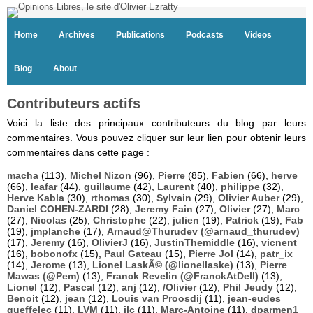
Home
Archives
Publications
Podcasts
Videos
Blog
About
Contributeurs actifs
Voici la liste des principaux contributeurs du blog par leurs
commentaires. Vous pouvez cliquer sur leur lien pour obtenir leurs
commentaires dans cette page :
macha
(113),
Michel Nizon
(96),
Pierre
(85),
Fabien
(66),
herve
(66),
leafar
(44),
guillaume
(42),
Laurent
(40),
philippe
(32),
Herve Kabla
(30),
rthomas
(30),
Sylvain
(29),
Olivier Auber
(29),
Daniel COHEN-ZARDI
(28),
Jeremy Fain
(27),
Olivier
(27),
Marc
(27),
Nicolas
(25),
Christophe
(22),
julien
(19),
Patrick
(19),
Fab
(19),
jmplanche
(17),
Arnaud@Thurudev (@arnaud_thurudev)
(17),
Jeremy
(16),
OlivierJ
(16),
JustinThemiddle
(16),
vicnent
(16),
bobonofx
(15),
Paul Gateau
(15),
Pierre Jol
(14),
patr_ix
(14),
Jerome
(13),
Lionel LaskÃ© (@lionellaske)
(13),
Pierre
Mawas (@Pem)
(13),
Franck Revelin (@FranckAtDell)
(13),
Lionel
(12),
Pascal
(12),
anj
(12),
/Olivier
(12),
Phil Jeudy
(12),
Benoit
(12),
jean
(12),
Louis van Proosdij
(11),
jean-eudes
queffelec
(11),
LVM
(11),
jlc
(11),
Marc-Antoine
(11),
dparmen1