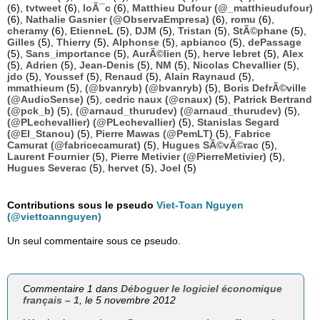
(6),
tvtweet
(6),
loÃ¯c
(6),
Matthieu Dufour (@_matthieudufour)
(6),
Nathalie Gasnier (@ObservaEmpresa)
(6),
romu
(6),
cheramy
(6),
EtienneL
(5),
DJM
(5),
Tristan
(5),
StÃ©phane
(5),
Gilles
(5),
Thierry
(5),
Alphonse
(5),
apbianco
(5),
dePassage
(5),
Sans_importance
(5),
AurÃ©lien
(5),
herve lebret
(5),
Alex
(5),
Adrien
(5),
Jean-Denis
(5),
NM
(5),
Nicolas Chevallier
(5),
jdo
(5),
Youssef
(5),
Renaud
(5),
Alain Raynaud
(5),
mmathieum
(5),
(@bvanryb) (@bvanryb)
(5),
Boris DefrÃ©ville
(@AudioSense)
(5),
cedric naux (@cnaux)
(5),
Patrick Bertrand
(@pck_b)
(5),
(@arnaud_thurudev) (@arnaud_thurudev)
(5),
(@PLechevallier) (@PLechevallier)
(5),
Stanislas Segard
(@El_Stanou)
(5),
Pierre Mawas (@PemLT)
(5),
Fabrice
Camurat (@fabricecamurat)
(5),
Hugues SÃ©vÃ©rac
(5),
Laurent Fournier
(5),
Pierre Metivier (@PierreMetivier)
(5),
Hugues Severac
(5),
hervet
(5),
Joel
(5)
Contributions sous le pseudo
Viet-Toan Nguyen
(@viettoannguyen)
Un seul commentaire sous ce pseudo.
Commentaire 1 dans
Déboguer le logiciel économique
français – 1
, le 5 novembre 2012