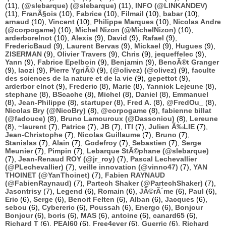
(11),
(@slebarque) (@slebarque)
(11),
INFO (@LINKANDEV)
(11),
FranÃ§ois
(10),
Fabrice
(10),
Filmail
(10),
babar
(10),
arnaud
(10),
Vincent
(10),
Philippe Marques
(10),
Nicolas Andre
(@corpogame)
(10),
Michel Nizon (@MichelNizon)
(10),
arderborelnot
(10),
Alexis
(9),
David
(9),
Rafael
(9),
FredericBaud
(9),
Laurent Bervas
(9),
Mickael
(9),
Hugues
(9),
ZISERMAN
(9),
Olivier Travers
(9),
Chris
(9),
jequeffelec
(9),
Yann
(9),
Fabrice Epelboin
(9),
Benjamin
(9),
BenoÃ®t Granger
(9),
laozi
(9),
Pierre YgriÃ©
(9),
(@olivez) (@olivez)
(9),
faculte
des sciences de la nature et de la vie
(9),
gepettot
(9),
arderbor elnot
(9),
Frederic
(8),
Marie
(8),
Yannick Lejeune
(8),
stephane
(8),
BScache
(8),
Michel
(8),
Daniel
(8),
Emmanuel
(8),
Jean-Philippe
(8),
startuper
(8),
Fred A.
(8),
@FredOu_
(8),
Nicolas Bry (@NicoBry)
(8),
@corpogame
(8),
fabienne billat
(@fadouce)
(8),
Bruno Lamouroux (@Dassoniou)
(8),
Lereune
(8),
~laurent
(7),
Patrice
(7),
JB
(7),
ITI
(7),
Julien Ã‰LIE
(7),
Jean-Christophe
(7),
Nicolas Guillaume
(7),
Bruno
(7),
Stanislas
(7),
Alain
(7),
Godefroy
(7),
Sebastien
(7),
Serge
Meunier
(7),
Pimpin
(7),
Lebarque StÃ©phane (@slebarque)
(7),
Jean-Renaud ROY (@jr_roy)
(7),
Pascal Lechevallier
(@PLechevallier)
(7),
veille innovation (@vinno47)
(7),
YAN
THOINET (@YanThoinet)
(7),
Fabien RAYNAUD
(@FabienRaynaud)
(7),
Partech Shaker (@PartechShaker)
(7),
Jasontrisy
(7),
Legend
(6),
Romain
(6),
JÃ©rÃ´me
(6),
Paul
(6),
Eric
(6),
Serge
(6),
Benoit Felten
(6),
Alban
(6),
Jacques
(6),
sebou
(6),
Cybereric
(6),
Poussah
(6),
Energo
(6),
Bonjour
Bonjour
(6),
boris
(6),
MAS
(6),
antoine
(6),
canard65
(6),
Richard T
(6),
PEAI60
(6),
Free4ever
(6),
Guerric
(6),
Richard