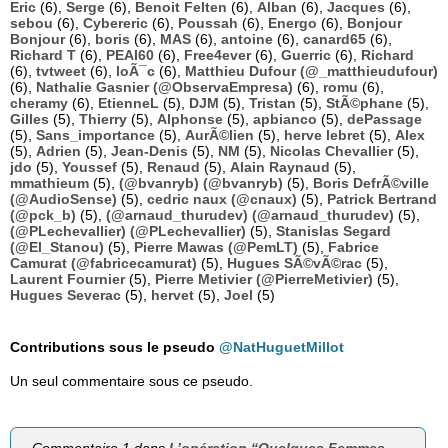
Eric
(6),
Serge
(6),
Benoit Felten
(6),
Alban
(6),
Jacques
(6),
sebou
(6),
Cybereric
(6),
Poussah
(6),
Energo
(6),
Bonjour
Bonjour
(6),
boris
(6),
MAS
(6),
antoine
(6),
canard65
(6),
Richard T
(6),
PEAI60
(6),
Free4ever
(6),
Guerric
(6),
Richard
(6),
tvtweet
(6),
loÃ¯c
(6),
Matthieu Dufour (@_matthieudufour)
(6),
Nathalie Gasnier (@ObservaEmpresa)
(6),
romu
(6),
cheramy
(6),
EtienneL
(5),
DJM
(5),
Tristan
(5),
StÃ©phane
(5),
Gilles
(5),
Thierry
(5),
Alphonse
(5),
apbianco
(5),
dePassage
(5),
Sans_importance
(5),
AurÃ©lien
(5),
herve lebret
(5),
Alex
(5),
Adrien
(5),
Jean-Denis
(5),
NM
(5),
Nicolas Chevallier
(5),
jdo
(5),
Youssef
(5),
Renaud
(5),
Alain Raynaud
(5),
mmathieum
(5),
(@bvanryb) (@bvanryb)
(5),
Boris DefrÃ©ville
(@AudioSense)
(5),
cedric naux (@cnaux)
(5),
Patrick Bertrand
(@pck_b)
(5),
(@arnaud_thurudev) (@arnaud_thurudev)
(5),
(@PLechevallier) (@PLechevallier)
(5),
Stanislas Segard
(@El_Stanou)
(5),
Pierre Mawas (@PemLT)
(5),
Fabrice
Camurat (@fabricecamurat)
(5),
Hugues SÃ©vÃ©rac
(5),
Laurent Fournier
(5),
Pierre Metivier (@PierreMetivier)
(5),
Hugues Severac
(5),
hervet
(5),
Joel
(5)
Contributions sous le pseudo
@NatHuguetMillot
Un seul commentaire sous ce pseudo.