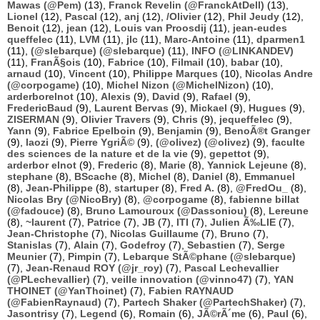
Mawas (@Pem)
(13),
Franck Revelin (@FranckAtDell)
(13),
Lionel
(12),
Pascal
(12),
anj
(12),
/Olivier
(12),
Phil Jeudy
(12),
Benoit
(12),
jean
(12),
Louis van Proosdij
(11),
jean-eudes
queffelec
(11),
LVM
(11),
jlc
(11),
Marc-Antoine
(11),
dparmen1
(11),
(@slebarque) (@slebarque)
(11),
INFO (@LINKANDEV)
(11),
FranÃ§ois
(10),
Fabrice
(10),
Filmail
(10),
babar
(10),
arnaud
(10),
Vincent
(10),
Philippe Marques
(10),
Nicolas Andre
(@corpogame)
(10),
Michel Nizon (@MichelNizon)
(10),
arderborelnot
(10),
Alexis
(9),
David
(9),
Rafael
(9),
FredericBaud
(9),
Laurent Bervas
(9),
Mickael
(9),
Hugues
(9),
ZISERMAN
(9),
Olivier Travers
(9),
Chris
(9),
jequeffelec
(9),
Yann
(9),
Fabrice Epelboin
(9),
Benjamin
(9),
BenoÃ®t Granger
(9),
laozi
(9),
Pierre YgriÃ©
(9),
(@olivez) (@olivez)
(9),
faculte
des sciences de la nature et de la vie
(9),
gepettot
(9),
arderbor elnot
(9),
Frederic
(8),
Marie
(8),
Yannick Lejeune
(8),
stephane
(8),
BScache
(8),
Michel
(8),
Daniel
(8),
Emmanuel
(8),
Jean-Philippe
(8),
startuper
(8),
Fred A.
(8),
@FredOu_
(8),
Nicolas Bry (@NicoBry)
(8),
@corpogame
(8),
fabienne billat
(@fadouce)
(8),
Bruno Lamouroux (@Dassoniou)
(8),
Lereune
(8),
~laurent
(7),
Patrice
(7),
JB
(7),
ITI
(7),
Julien Ã‰LIE
(7),
Jean-Christophe
(7),
Nicolas Guillaume
(7),
Bruno
(7),
Stanislas
(7),
Alain
(7),
Godefroy
(7),
Sebastien
(7),
Serge
Meunier
(7),
Pimpin
(7),
Lebarque StÃ©phane (@slebarque)
(7),
Jean-Renaud ROY (@jr_roy)
(7),
Pascal Lechevallier
(@PLechevallier)
(7),
veille innovation (@vinno47)
(7),
YAN
THOINET (@YanThoinet)
(7),
Fabien RAYNAUD
(@FabienRaynaud)
(7),
Partech Shaker (@PartechShaker)
(7),
Jasontrisy
(7),
Legend
(6),
Romain
(6),
JÃ©rÃ´me
(6),
Paul
(6),