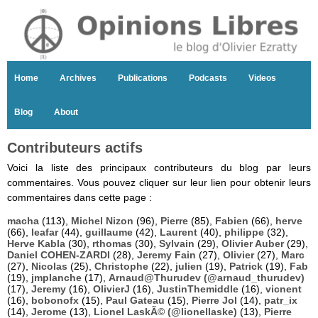
Home
Archives
Publications
Podcasts
Videos
Blog
About
Contributeurs actifs
Voici la liste des principaux contributeurs du blog par leurs
commentaires. Vous pouvez cliquer sur leur lien pour obtenir leurs
commentaires dans cette page :
macha
(113),
Michel Nizon
(96),
Pierre
(85),
Fabien
(66),
herve
(66),
leafar
(44),
guillaume
(42),
Laurent
(40),
philippe
(32),
Herve Kabla
(30),
rthomas
(30),
Sylvain
(29),
Olivier Auber
(29),
Daniel COHEN-ZARDI
(28),
Jeremy Fain
(27),
Olivier
(27),
Marc
(27),
Nicolas
(25),
Christophe
(22),
julien
(19),
Patrick
(19),
Fab
(19),
jmplanche
(17),
Arnaud@Thurudev (@arnaud_thurudev)
(17),
Jeremy
(16),
OlivierJ
(16),
JustinThemiddle
(16),
vicnent
(16),
bobonofx
(15),
Paul Gateau
(15),
Pierre Jol
(14),
patr_ix
(14),
Jerome
(13),
Lionel LaskÃ© (@lionellaske)
(13),
Pierre