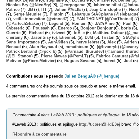
Yannick Lejeune
(8),
stephane
(8),
BScache
(8),
Michel
(8),
Daniel
(8),
Nicolas Bry (@NicoBry)
(8),
@corpogame
(8),
fabienne billat (@fadou
Patrice
(7),
JB
(7),
ITI
(7),
Julien Ã‰LIE
(7),
Jean-Christophe
(7),
Nico
(7),
Serge Meunier
(7),
Pimpin
(7),
Lebarque StÃ©phane (@slebarque
(7),
veille innovation (@vinno47)
(7),
YAN THOINET (@YanThoinet)
(7
(@PartechShaker)
(7),
Legend
(6),
Romain
(6),
JÃ©rÃ´me
(6),
Paul
(6)
Cybereric
(6),
Poussah
(6),
Energo
(6),
Bonjour Bonjour
(6),
boris
(6)
Guerric
(6),
Richard
(6),
tvtweet
(6),
loÃ¯c
(6),
Matthieu Dufour (@_mat
cheramy
(6),
Jasontrisy
(6),
EtienneL
(5),
DJM
(5),
Tristan
(5),
StÃ©ph
Sans_importance
(5),
AurÃ©lien
(5),
herve lebret
(5),
Alex
(5),
Adrien
(
Renaud
(5),
Alain Raynaud
(5),
mmathieum
(5),
(@bvanryb) (@bvanry
Patrick Bertrand (@pck_b)
(5),
(@arnaud_thurudev) (@arnaud_thurud
(@El_Stanou)
(5),
Pierre Mawas (@PemLT)
(5),
Fabrice Camurat (@fa
Metivier (@PierreMetivier)
(5),
Hugues Severac
(5),
hervet
(5),
Joel
(5)
Contributions sous le pseudo
Julien BenguÃ© (@jbengue)
4 commentaires ont été soumis sous ce pseudo et avec le même email.
Le premier commentaire date du 18 octobre 2012 et le dernier est du 18 
Commentaire 4 dans
LeWeb 2013 : politiques et épilogue
, le 18 dé
#Leweb 2013 : politiques et épilogue
http://t.co/en5lHdE3ej
bravo @oli
Répondre à ce commentaire