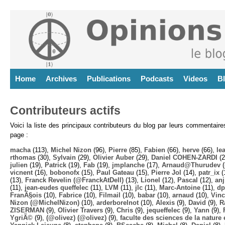
Home
Archives
Publications
Podcasts
Videos
B
Contributeurs actifs
Voici la liste des principaux contributeurs du blog par leurs commentair
page :
macha
(113),
Michel Nizon
(96),
Pierre
(85),
Fabien
(66),
herve
(66),
lea
rthomas
(30),
Sylvain
(29),
Olivier Auber
(29),
Daniel COHEN-ZARDI
(2
julien
(19),
Patrick
(19),
Fab
(19),
jmplanche
(17),
Arnaud@Thurudev (
vicnent
(16),
bobonofx
(15),
Paul Gateau
(15),
Pierre Jol
(14),
patr_ix
(
(13),
Franck Revelin (@FranckAtDell)
(13),
Lionel
(12),
Pascal
(12),
anj
(11),
jean-eudes queffelec
(11),
LVM
(11),
jlc
(11),
Marc-Antoine
(11),
dp
FranÃ§ois
(10),
Fabrice
(10),
Filmail
(10),
babar
(10),
arnaud
(10),
Vinc
Nizon (@MichelNizon)
(10),
arderborelnot
(10),
Alexis
(9),
David
(9),
R
ZISERMAN
(9),
Olivier Travers
(9),
Chris
(9),
jequeffelec
(9),
Yann
(9),
YgriÃ©
(9),
(@olivez) (@olivez)
(9),
faculte des sciences de la nature e