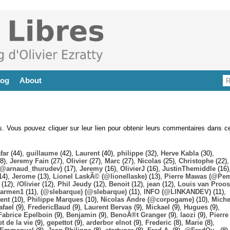
log
About
es. Vous pouvez cliquer sur leur lien pour obtenir leurs commentaires dans ce
far
(44),
guillaume
(42),
Laurent
(40),
philippe
(32),
Herve Kabla
(30),
8),
Jeremy Fain
(27),
Olivier
(27),
Marc
(27),
Nicolas
(25),
Christophe
(22),
@arnaud_thurudev)
(17),
Jeremy
(16),
OlivierJ
(16),
JustinThemiddle
(16)
14),
Jerome
(13),
Lionel LaskÃ© (@lionellaske)
(13),
Pierre Mawas (@Pe
(12),
/Olivier
(12),
Phil Jeudy
(12),
Benoit
(12),
jean
(12),
Louis van Proos
armen1
(11),
(@slebarque) (@slebarque)
(11),
INFO (@LINKANDEV)
(11),
ent
(10),
Philippe Marques
(10),
Nicolas Andre (@corpogame)
(10),
Miche
afael
(9),
FredericBaud
(9),
Laurent Bervas
(9),
Mickael
(9),
Hugues
(9),
Fabrice Epelboin
(9),
Benjamin
(9),
BenoÃ®t Granger
(9),
laozi
(9),
Pierre
t de la vie
(9),
gepettot
(9),
arderbor elnot
(9),
Frederic
(8),
Marie
(8),