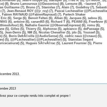
Emmanuel
(8),
Jean-Philippe
(8),
startuper
(8),
Fred A.
(8),
@FredOu_
(8),
ce)
(8),
Bruno Lamouroux (@Dassoniou)
(8),
Lereune
(8),
~laurent
(7),
las Guillaume
(7),
Bruno
(7),
Stanislas
(7),
Alain
(7),
Godefroy
(7),
Sebast
)
(7),
Jean-Renaud ROY (@jr_roy)
(7),
Pascal Lechevallier (@PLechevallie
),
Fabien RAYNAUD (@FabienRaynaud)
(7),
Partech Shaker
,
Eric
(6),
Serge
(6),
Benoit Felten
(6),
Alban
(6),
Jacques
(6),
sebou
(6),
,
MAS
(6),
antoine
(6),
canard65
(6),
Richard T
(6),
PEAI60
(6),
Free4ever
(6
thieudufour)
(6),
Nathalie Gasnier (@ObservaEmpresa)
(6),
romu
(6),
ane
(5),
Gilles
(5),
Thierry
(5),
Alphonse
(5),
apbianco
(5),
dePassage
(5),
5),
Jean-Denis
(5),
NM
(5),
Nicolas Chevallier
(5),
jdo
(5),
Youssef
(5),
b)
(5),
Boris DefrÃ©ville (@AudioSense)
(5),
cedric naux (@cnaux)
(5),
ev)
(5),
(@PLechevallier) (@PLechevallier)
(5),
Stanislas Segard
bricecamurat)
(5),
Hugues SÃ©vÃ©rac
(5),
Laurent Fournier
(5),
Pierre
décembre 2013.
cembre 2013
vez pour ce compte rendu très complet et propre !