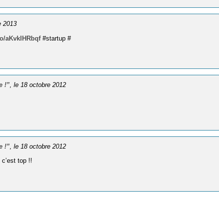
e 2013
.co/aKvkIHRbqf
#startup #
 !”
, le 18 octobre 2012
 !”
, le 18 octobre 2012
e c’est top !!