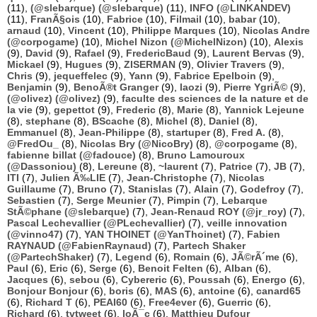
(11),
(@slebarque) (@slebarque)
(11),
INFO (@LINKANDEV)
(11),
FranÃ§ois
(10),
Fabrice
(10),
Filmail
(10),
babar
(10),
arnaud
(10),
Vincent
(10),
Philippe Marques
(10),
Nicolas Andre
(@corpogame)
(10),
Michel Nizon (@MichelNizon)
(10),
Alexis
(9),
David
(9),
Rafael
(9),
FredericBaud
(9),
Laurent Bervas
(9),
Mickael
(9),
Hugues
(9),
ZISERMAN
(9),
Olivier Travers
(9),
Chris
(9),
jequeffelec
(9),
Yann
(9),
Fabrice Epelboin
(9),
Benjamin
(9),
BenoÃ®t Granger
(9),
laozi
(9),
Pierre YgriÃ©
(9),
(@olivez) (@olivez)
(9),
faculte des sciences de la nature et de
la vie
(9),
gepettot
(9),
Frederic
(8),
Marie
(8),
Yannick Lejeune
(8),
stephane
(8),
BScache
(8),
Michel
(8),
Daniel
(8),
Emmanuel
(8),
Jean-Philippe
(8),
startuper
(8),
Fred A.
(8),
@FredOu_
(8),
Nicolas Bry (@NicoBry)
(8),
@corpogame
(8),
fabienne billat (@fadouce)
(8),
Bruno Lamouroux
(@Dassoniou)
(8),
Lereune
(8),
~laurent
(7),
Patrice
(7),
JB
(7),
ITI
(7),
Julien Ã‰LIE
(7),
Jean-Christophe
(7),
Nicolas
Guillaume
(7),
Bruno
(7),
Stanislas
(7),
Alain
(7),
Godefroy
(7),
Sebastien
(7),
Serge Meunier
(7),
Pimpin
(7),
Lebarque
StÃ©phane (@slebarque)
(7),
Jean-Renaud ROY (@jr_roy)
(7),
Pascal Lechevallier (@PLechevallier)
(7),
veille innovation
(@vinno47)
(7),
YAN THOINET (@YanThoinet)
(7),
Fabien
RAYNAUD (@FabienRaynaud)
(7),
Partech Shaker
(@PartechShaker)
(7),
Legend
(6),
Romain
(6),
JÃ©rÃ´me
(6),
Paul
(6),
Eric
(6),
Serge
(6),
Benoit Felten
(6),
Alban
(6),
Jacques
(6),
sebou
(6),
Cybereric
(6),
Poussah
(6),
Energo
(6),
Bonjour Bonjour
(6),
boris
(6),
MAS
(6),
antoine
(6),
canard65
(6),
Richard T
(6),
PEAI60
(6),
Free4ever
(6),
Guerric
(6),
Richard
(6),
tvtweet
(6),
loÃ¯c
(6),
Matthieu Dufour