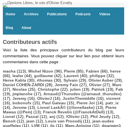
Home
Archives
Publications
Podcasts
Videos
Blog
About
Contributeurs actifs
Voici la liste des principaux contributeurs du blog par leurs
commentaires. Vous pouvez cliquer sur leur lien pour obtenir leurs
commentaires dans cette page :
macha
(113),
Michel Nizon
(96),
Pierre
(85),
Fabien
(66),
herve
(66),
leafar
(44),
guillaume
(42),
Laurent
(40),
philippe
(32),
Herve Kabla
(30),
rthomas
(30),
Sylvain
(29),
Olivier Auber
(29),
Daniel COHEN-ZARDI
(28),
Jeremy Fain
(27),
Olivier
(27),
Marc
(27),
Nicolas
(25),
Christophe
(22),
julien
(19),
Patrick
(19),
Fab
(19),
jmplanche
(17),
Arnaud@Thurudev (@arnaud_thurudev)
(17),
Jeremy
(16),
OlivierJ
(16),
JustinThemiddle
(16),
vicnent
(16),
bobonofx
(15),
Paul Gateau
(15),
Pierre Jol
(14),
patr_ix
(14),
Jerome
(13),
Lionel LaskÃ© (@lionellaske)
(13),
Pierre
Mawas (@Pem)
(13),
Franck Revelin (@FranckAtDell)
(13),
Lionel
(12),
Pascal
(12),
anj
(12),
/Olivier
(12),
Phil Jeudy
(12),
Benoit
(12),
jean
(12),
Louis van Proosdij
(11),
jean-eudes
queffelec
(11),
LVM
(11),
jlc
(11),
Marc-Antoine
(11),
dparmen1