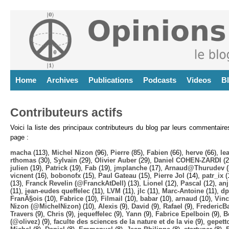
Home
Archives
Publications
Podcasts
Videos
B
Contributeurs actifs
Voici la liste des principaux contributeurs du blog par leurs commentair
page :
macha
(113),
Michel Nizon
(96),
Pierre
(85),
Fabien
(66),
herve
(66),
lea
rthomas
(30),
Sylvain
(29),
Olivier Auber
(29),
Daniel COHEN-ZARDI
(2
julien
(19),
Patrick
(19),
Fab
(19),
jmplanche
(17),
Arnaud@Thurudev (
vicnent
(16),
bobonofx
(15),
Paul Gateau
(15),
Pierre Jol
(14),
patr_ix
(
(13),
Franck Revelin (@FranckAtDell)
(13),
Lionel
(12),
Pascal
(12),
anj
(11),
jean-eudes queffelec
(11),
LVM
(11),
jlc
(11),
Marc-Antoine
(11),
dp
FranÃ§ois
(10),
Fabrice
(10),
Filmail
(10),
babar
(10),
arnaud
(10),
Vinc
Nizon (@MichelNizon)
(10),
Alexis
(9),
David
(9),
Rafael
(9),
FredericB
Travers
(9),
Chris
(9),
jequeffelec
(9),
Yann
(9),
Fabrice Epelboin
(9),
B
(@olivez)
(9),
faculte des sciences de la nature et de la vie
(9),
gepett