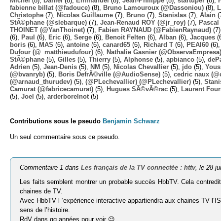
Michel
(8),
Daniel
(8),
Emmanuel
(8),
Jean-Philippe
(8),
startuper
(8),
fabienne billat (@fadouce)
(8),
Bruno Lamouroux (@Dassoniou)
(8),
L
Christophe
(7),
Nicolas Guillaume
(7),
Bruno
(7),
Stanislas
(7),
Alain
(
StÃ©phane (@slebarque)
(7),
Jean-Renaud ROY (@jr_roy)
(7),
Pascal 
THOINET (@YanThoinet)
(7),
Fabien RAYNAUD (@FabienRaynaud)
(7
(6),
Paul
(6),
Eric
(6),
Serge
(6),
Benoit Felten
(6),
Alban
(6),
Jacques
(
boris
(6),
MAS
(6),
antoine
(6),
canard65
(6),
Richard T
(6),
PEAI60
(6)
Dufour (@_matthieudufour)
(6),
Nathalie Gasnier (@ObservaEmpresa
StÃ©phane
(5),
Gilles
(5),
Thierry
(5),
Alphonse
(5),
apbianco
(5),
deP
Adrien
(5),
Jean-Denis
(5),
NM
(5),
Nicolas Chevallier
(5),
jdo
(5),
Yous
(@bvanryb)
(5),
Boris DefrÃ©ville (@AudioSense)
(5),
cedric naux (@
(@arnaud_thurudev)
(5),
(@PLechevallier) (@PLechevallier)
(5),
Stani
Camurat (@fabricecamurat)
(5),
Hugues SÃ©vÃ©rac
(5),
Laurent Four
(5),
Joel
(5),
arderborelnot
(5)
Contributions sous le pseudo
Benjamin Schwarz
Un seul commentaire sous ce pseudo.
Commentaire 1 dans
Les français de la TV connectée : httv
, le 28 j
Les faits semblent montrer un probable succès HbbTV. Cela contredit
chaines de TV.
Avec HbbTV l ‘expérience interactive appartiendra aux chaines TV l’IS
sens de l’histoire.
RdV dans qq années pour voir 😉