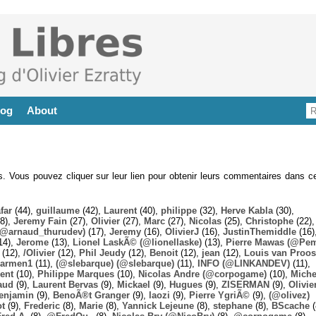
log
About
es. Vous pouvez cliquer sur leur lien pour obtenir leurs commentaires dans ce
far
(44),
guillaume
(42),
Laurent
(40),
philippe
(32),
Herve Kabla
(30),
8),
Jeremy Fain
(27),
Olivier
(27),
Marc
(27),
Nicolas
(25),
Christophe
(22),
@arnaud_thurudev)
(17),
Jeremy
(16),
OlivierJ
(16),
JustinThemiddle
(16)
14),
Jerome
(13),
Lionel LaskÃ© (@lionellaske)
(13),
Pierre Mawas (@Pe
(12),
/Olivier
(12),
Phil Jeudy
(12),
Benoit
(12),
jean
(12),
Louis van Proos
armen1
(11),
(@slebarque) (@slebarque)
(11),
INFO (@LINKANDEV)
(11),
ent
(10),
Philippe Marques
(10),
Nicolas Andre (@corpogame)
(10),
Miche
aud
(9),
Laurent Bervas
(9),
Mickael
(9),
Hugues
(9),
ZISERMAN
(9),
Olivie
enjamin
(9),
BenoÃ®t Granger
(9),
laozi
(9),
Pierre YgriÃ©
(9),
(@olivez)
ot
(9),
Frederic
(8),
Marie
(8),
Yannick Lejeune
(8),
stephane
(8),
BScache
(