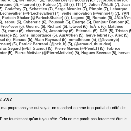
Fred A.
(8),
@FredOu_
(8),
Nicolas Bry (@NicoBry)
(8),
@corpogame
(8),
ereune
(8),
~laurent
(7),
Patrice
(7),
JB
(7),
ITI
(7),
Julien Ã‰LIE
(7),
Jean-
7),
Godefroy
(7),
Sebastien
(7),
Serge Meunier
(7),
Pimpin
(7),
Lebarque
Lechevallier (@PLechevallier)
(7),
veille innovation (@vinno47)
(7),
YAN
),
Partech Shaker (@PartechShaker)
(7),
Legend
(6),
Romain
(6),
JÃ©rÃ´m
6),
sebou
(6),
Cybereric
(6),
Poussah
(6),
Energo
(6),
Bonjour Bonjour
(6),
,
Free4ever
(6),
Guerric
(6),
Richard
(6),
tvtweet
(6),
loÃ¯c
(6),
Matthieu
)
(6),
romu
(6),
cheramy
(6),
Jasontrisy
(6),
EtienneL
(5),
DJM
(5),
Tristan
(
assage
(5),
Sans_importance
(5),
AurÃ©lien
(5),
herve lebret
(5),
Alex
(5),
sef
(5),
Renaud
(5),
Alain Raynaud
(5),
mmathieum
(5),
(@bvanryb)
cnaux)
(5),
Patrick Bertrand (@pck_b)
(5),
(@arnaud_thurudev)
slas Segard (@El_Stanou)
(5),
Pierre Mawas (@PemLT)
(5),
Fabrice
nier
(5),
Pierre Metivier (@PierreMetivier)
(5),
Hugues Severac
(5),
hervet
uin 2012
 ma propre analyse qui voyait ce standard comme trop partial du côté des
P ne fournissant qu’un tuyau bête. Cela ne me paraît pas forcement être le