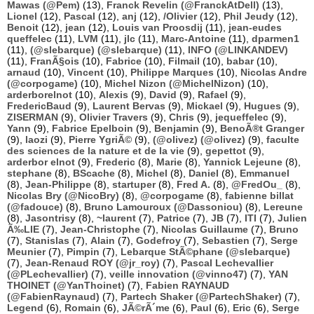
Mawas (@Pem)
(13),
Franck Revelin (@FranckAtDell)
(13),
Lionel
(12),
Pascal
(12),
anj
(12),
/Olivier
(12),
Phil Jeudy
(12),
Benoit
(12),
jean
(12),
Louis van Proosdij
(11),
jean-eudes
queffelec
(11),
LVM
(11),
jlc
(11),
Marc-Antoine
(11),
dparmen1
(11),
(@slebarque) (@slebarque)
(11),
INFO (@LINKANDEV)
(11),
FranÃ§ois
(10),
Fabrice
(10),
Filmail
(10),
babar
(10),
arnaud
(10),
Vincent
(10),
Philippe Marques
(10),
Nicolas Andre
(@corpogame)
(10),
Michel Nizon (@MichelNizon)
(10),
arderborelnot
(10),
Alexis
(9),
David
(9),
Rafael
(9),
FredericBaud
(9),
Laurent Bervas
(9),
Mickael
(9),
Hugues
(9),
ZISERMAN
(9),
Olivier Travers
(9),
Chris
(9),
jequeffelec
(9),
Yann
(9),
Fabrice Epelboin
(9),
Benjamin
(9),
BenoÃ®t Granger
(9),
laozi
(9),
Pierre YgriÃ©
(9),
(@olivez) (@olivez)
(9),
faculte
des sciences de la nature et de la vie
(9),
gepettot
(9),
arderbor elnot
(9),
Frederic
(8),
Marie
(8),
Yannick Lejeune
(8),
stephane
(8),
BScache
(8),
Michel
(8),
Daniel
(8),
Emmanuel
(8),
Jean-Philippe
(8),
startuper
(8),
Fred A.
(8),
@FredOu_
(8),
Nicolas Bry (@NicoBry)
(8),
@corpogame
(8),
fabienne billat
(@fadouce)
(8),
Bruno Lamouroux (@Dassoniou)
(8),
Lereune
(8),
Jasontrisy
(8),
~laurent
(7),
Patrice
(7),
JB
(7),
ITI
(7),
Julien
Ã‰LIE
(7),
Jean-Christophe
(7),
Nicolas Guillaume
(7),
Bruno
(7),
Stanislas
(7),
Alain
(7),
Godefroy
(7),
Sebastien
(7),
Serge
Meunier
(7),
Pimpin
(7),
Lebarque StÃ©phane (@slebarque)
(7),
Jean-Renaud ROY (@jr_roy)
(7),
Pascal Lechevallier
(@PLechevallier)
(7),
veille innovation (@vinno47)
(7),
YAN
THOINET (@YanThoinet)
(7),
Fabien RAYNAUD
(@FabienRaynaud)
(7),
Partech Shaker (@PartechShaker)
(7),
Legend
(6),
Romain
(6),
JÃ©rÃ´me
(6),
Paul
(6),
Eric
(6),
Serge