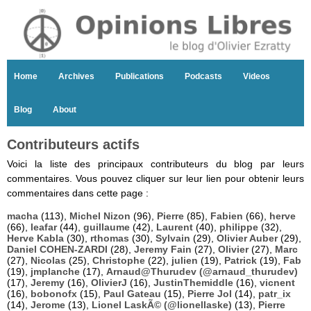
Home
Archives
Publications
Podcasts
Videos
Blog
About
Contributeurs actifs
Voici la liste des principaux contributeurs du blog par leurs
commentaires. Vous pouvez cliquer sur leur lien pour obtenir leurs
commentaires dans cette page :
macha
(113),
Michel Nizon
(96),
Pierre
(85),
Fabien
(66),
herve
(66),
leafar
(44),
guillaume
(42),
Laurent
(40),
philippe
(32),
Herve Kabla
(30),
rthomas
(30),
Sylvain
(29),
Olivier Auber
(29),
Daniel COHEN-ZARDI
(28),
Jeremy Fain
(27),
Olivier
(27),
Marc
(27),
Nicolas
(25),
Christophe
(22),
julien
(19),
Patrick
(19),
Fab
(19),
jmplanche
(17),
Arnaud@Thurudev (@arnaud_thurudev)
(17),
Jeremy
(16),
OlivierJ
(16),
JustinThemiddle
(16),
vicnent
(16),
bobonofx
(15),
Paul Gateau
(15),
Pierre Jol
(14),
patr_ix
(14),
Jerome
(13),
Lionel LaskÃ© (@lionellaske)
(13),
Pierre