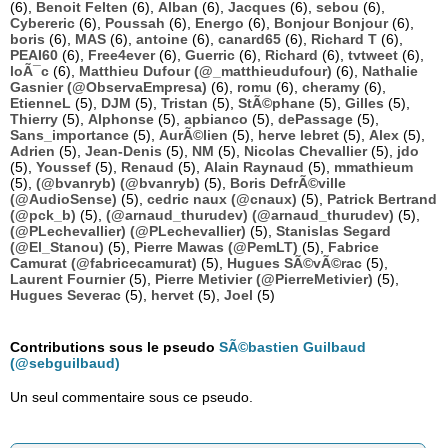
(6),
Benoit Felten
(6),
Alban
(6),
Jacques
(6),
sebou
(6),
Cybereric
(6),
Poussah
(6),
Energo
(6),
Bonjour Bonjour
(6),
boris
(6),
MAS
(6),
antoine
(6),
canard65
(6),
Richard T
(6),
PEAI60
(6),
Free4ever
(6),
Guerric
(6),
Richard
(6),
tvtweet
(6),
loÃ¯c
(6),
Matthieu Dufour (@_matthieudufour)
(6),
Nathalie
Gasnier (@ObservaEmpresa)
(6),
romu
(6),
cheramy
(6),
EtienneL
(5),
DJM
(5),
Tristan
(5),
StÃ©phane
(5),
Gilles
(5),
Thierry
(5),
Alphonse
(5),
apbianco
(5),
dePassage
(5),
Sans_importance
(5),
AurÃ©lien
(5),
herve lebret
(5),
Alex
(5),
Adrien
(5),
Jean-Denis
(5),
NM
(5),
Nicolas Chevallier
(5),
jdo
(5),
Youssef
(5),
Renaud
(5),
Alain Raynaud
(5),
mmathieum
(5),
(@bvanryb) (@bvanryb)
(5),
Boris DefrÃ©ville
(@AudioSense)
(5),
cedric naux (@cnaux)
(5),
Patrick Bertrand
(@pck_b)
(5),
(@arnaud_thurudev) (@arnaud_thurudev)
(5),
(@PLechevallier) (@PLechevallier)
(5),
Stanislas Segard
(@El_Stanou)
(5),
Pierre Mawas (@PemLT)
(5),
Fabrice
Camurat (@fabricecamurat)
(5),
Hugues SÃ©vÃ©rac
(5),
Laurent Fournier
(5),
Pierre Metivier (@PierreMetivier)
(5),
Hugues Severac
(5),
hervet
(5),
Joel
(5)
Contributions sous le pseudo
SÃ©bastien Guilbaud
(@sebguilbaud)
Un seul commentaire sous ce pseudo.