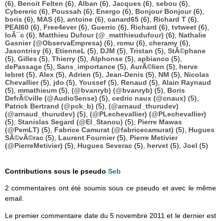
(6),
Benoit Felten
(6),
Alban
(6),
Jacques
(6),
sebou
(6),
Cybereric
(6),
Poussah
(6),
Energo
(6),
Bonjour Bonjour
(6),
boris
(6),
MAS
(6),
antoine
(6),
canard65
(6),
Richard T
(6),
PEAI60
(6),
Free4ever
(6),
Guerric
(6),
Richard
(6),
tvtweet
(6),
loÃ¯c
(6),
Matthieu Dufour (@_matthieudufour)
(6),
Nathalie
Gasnier (@ObservaEmpresa)
(6),
romu
(6),
cheramy
(6),
Jasontrisy
(6),
EtienneL
(5),
DJM
(5),
Tristan
(5),
StÃ©phane
(5),
Gilles
(5),
Thierry
(5),
Alphonse
(5),
apbianco
(5),
dePassage
(5),
Sans_importance
(5),
AurÃ©lien
(5),
herve
lebret
(5),
Alex
(5),
Adrien
(5),
Jean-Denis
(5),
NM
(5),
Nicolas
Chevallier
(5),
jdo
(5),
Youssef
(5),
Renaud
(5),
Alain Raynaud
(5),
mmathieum
(5),
(@bvanryb) (@bvanryb)
(5),
Boris
DefrÃ©ville (@AudioSense)
(5),
cedric naux (@cnaux)
(5),
Patrick Bertrand (@pck_b)
(5),
(@arnaud_thurudev)
(@arnaud_thurudev)
(5),
(@PLechevallier) (@PLechevallier)
(5),
Stanislas Segard (@El_Stanou)
(5),
Pierre Mawas
(@PemLT)
(5),
Fabrice Camurat (@fabricecamurat)
(5),
Hugues
SÃ©vÃ©rac
(5),
Laurent Fournier
(5),
Pierre Metivier
(@PierreMetivier)
(5),
Hugues Severac
(5),
hervet
(5),
Joel
(5)
Contributions sous le pseudo
Seb
2 commentaires ont été soumis sous ce pseudo et avec le même
email.
Le premier commentaire date du 5 novembre 2011 et le dernier est