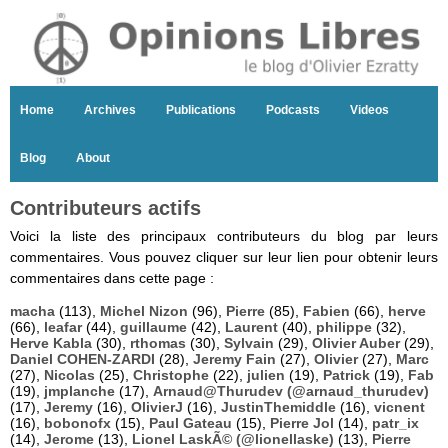
Home
Archives
Publications
Podcasts
Videos
Blog
About
Contributeurs actifs
Voici la liste des principaux contributeurs du blog par leurs
commentaires. Vous pouvez cliquer sur leur lien pour obtenir leurs
commentaires dans cette page :
macha
(113),
Michel Nizon
(96),
Pierre
(85),
Fabien
(66),
herve
(66),
leafar
(44),
guillaume
(42),
Laurent
(40),
philippe
(32),
Herve Kabla
(30),
rthomas
(30),
Sylvain
(29),
Olivier Auber
(29),
Daniel COHEN-ZARDI
(28),
Jeremy Fain
(27),
Olivier
(27),
Marc
(27),
Nicolas
(25),
Christophe
(22),
julien
(19),
Patrick
(19),
Fab
(19),
jmplanche
(17),
Arnaud@Thurudev (@arnaud_thurudev)
(17),
Jeremy
(16),
OlivierJ
(16),
JustinThemiddle
(16),
vicnent
(16),
bobonofx
(15),
Paul Gateau
(15),
Pierre Jol
(14),
patr_ix
(14),
Jerome
(13),
Lionel LaskÃ© (@lionellaske)
(13),
Pierre