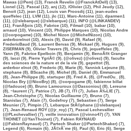
Mawas (@Pem)
(13),
Franck Revelin (@FranckAtDell)
(13),
Lionel
(12),
Pascal
(12),
anj
(12),
/Olivier
(12),
Phil Jeudy
(12),
Benoit
(12),
jean
(12),
Louis van Proosdij
(11),
jean-eudes
queffelec
(11),
LVM
(11),
jlc
(11),
Marc-Antoine
(11),
dparmen1
(11),
(@slebarque) (@slebarque)
(11),
INFO (@LINKANDEV)
(11),
FranÃ§ois
(10),
Fabrice
(10),
Filmail
(10),
babar
(10),
arnaud
(10),
Vincent
(10),
Philippe Marques
(10),
Nicolas Andre
(@corpogame)
(10),
Michel Nizon (@MichelNizon)
(10),
arderborelnot
(10),
Alexis
(9),
David
(9),
Rafael
(9),
FredericBaud
(9),
Laurent Bervas
(9),
Mickael
(9),
Hugues
(9),
ZISERMAN
(9),
Olivier Travers
(9),
Chris
(9),
jequeffelec
(9),
Yann
(9),
Fabrice Epelboin
(9),
Benjamin
(9),
BenoÃ®t Granger
(9),
laozi
(9),
Pierre YgriÃ©
(9),
(@olivez) (@olivez)
(9),
faculte
des sciences de la nature et de la vie
(9),
gepettot
(9),
arderbor elnot
(9),
Frederic
(8),
Marie
(8),
Yannick Lejeune
(8),
stephane
(8),
BScache
(8),
Michel
(8),
Daniel
(8),
Emmanuel
(8),
Jean-Philippe
(8),
startuper
(8),
Fred A.
(8),
@FredOu_
(8),
Nicolas Bry (@NicoBry)
(8),
@corpogame
(8),
fabienne billat
(@fadouce)
(8),
Bruno Lamouroux (@Dassoniou)
(8),
Lereune
(8),
~laurent
(7),
Patrice
(7),
JB
(7),
ITI
(7),
Julien Ã‰LIE
(7),
Jean-Christophe
(7),
Nicolas Guillaume
(7),
Bruno
(7),
Stanislas
(7),
Alain
(7),
Godefroy
(7),
Sebastien
(7),
Serge
Meunier
(7),
Pimpin
(7),
Lebarque StÃ©phane (@slebarque)
(7),
Jean-Renaud ROY (@jr_roy)
(7),
Pascal Lechevallier
(@PLechevallier)
(7),
veille innovation (@vinno47)
(7),
YAN
THOINET (@YanThoinet)
(7),
Fabien RAYNAUD
(@FabienRaynaud)
(7),
Partech Shaker (@PartechShaker)
(7),
Legend
(6),
Romain
(6),
JÃ©rÃ´me
(6),
Paul
(6),
Eric
(6),
Serge