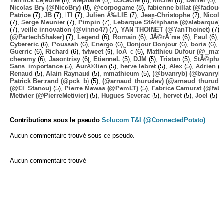
Yannick Lejeune
(8),
stephane
(8),
BScache
(8),
Michel
(8),
Daniel
(8),
Nicolas Bry (@NicoBry)
(8),
@corpogame
(8),
fabienne billat (@fadou
Patrice
(7),
JB
(7),
ITI
(7),
Julien Ã‰LIE
(7),
Jean-Christophe
(7),
Nico
(7),
Serge Meunier
(7),
Pimpin
(7),
Lebarque StÃ©phane (@slebarque
(7),
veille innovation (@vinno47)
(7),
YAN THOINET (@YanThoinet)
(7
(@PartechShaker)
(7),
Legend
(6),
Romain
(6),
JÃ©rÃ´me
(6),
Paul
(6)
Cybereric
(6),
Poussah
(6),
Energo
(6),
Bonjour Bonjour
(6),
boris
(6)
Guerric
(6),
Richard
(6),
tvtweet
(6),
loÃ¯c
(6),
Matthieu Dufour (@_mat
cheramy
(6),
Jasontrisy
(6),
EtienneL
(5),
DJM
(5),
Tristan
(5),
StÃ©ph
Sans_importance
(5),
AurÃ©lien
(5),
herve lebret
(5),
Alex
(5),
Adrien
(
Renaud
(5),
Alain Raynaud
(5),
mmathieum
(5),
(@bvanryb) (@bvanry
Patrick Bertrand (@pck_b)
(5),
(@arnaud_thurudev) (@arnaud_thurud
(@El_Stanou)
(5),
Pierre Mawas (@PemLT)
(5),
Fabrice Camurat (@fa
Metivier (@PierreMetivier)
(5),
Hugues Severac
(5),
hervet
(5),
Joel
(5)
Contributions sous le pseudo
Solucom T&I (@ConnectedPotato)
Aucun commentaire trouvé sous ce pseudo.
Aucun commentaire trouvé