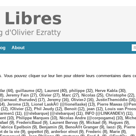
log
About
es. Vous pouvez cliquer sur leur lien pour obtenir leurs commentaires dans ce
far
(44),
guillaume
(42),
Laurent
(40),
philippe
(32),
Herve Kabla
(30),
8),
Jeremy Fain
(27),
Olivier
(27),
Marc
(27),
Nicolas
(25),
Christophe
(22),
@arnaud_thurudev)
(17),
Jeremy
(16),
OlivierJ
(16),
JustinThemiddle
(16)
14),
Jerome
(13),
Lionel LaskÃ© (@lionellaske)
(13),
Pierre Mawas (@Pe
(12),
/Olivier
(12),
Phil Jeudy
(12),
Benoit
(12),
jean
(12),
Louis van Proos
armen1
(11),
(@slebarque) (@slebarque)
(11),
INFO (@LINKANDEV)
(11),
ent
(10),
Philippe Marques
(10),
Nicolas Andre (@corpogame)
(10),
Miche
afael
(9),
FredericBaud
(9),
Laurent Bervas
(9),
Mickael
(9),
Hugues
(9),
Fabrice Epelboin
(9),
Benjamin
(9),
BenoÃ®t Granger
(9),
laozi
(9),
Pierre
t de la vie
(9),
gepettot
(9),
arderbor elnot
(9),
Frederic
(8),
Marie
(8),