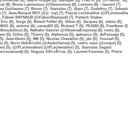
Emmanuel
(8),
Jean-Philippe
(8),
startuper
(8),
Fred A.
(8),
@FredOu_
(8),
ce)
(8),
Bruno Lamouroux (@Dassoniou)
(8),
Lereune
(8),
~laurent
(7),
las Guillaume
(7),
Bruno
(7),
Stanislas
(7),
Alain
(7),
Godefroy
(7),
Sebast
)
(7),
Jean-Renaud ROY (@jr_roy)
(7),
Pascal Lechevallier (@PLechevallie
),
Fabien RAYNAUD (@FabienRaynaud)
(7),
Partech Shaker
,
Eric
(6),
Serge
(6),
Benoit Felten
(6),
Alban
(6),
Jacques
(6),
sebou
(6),
,
MAS
(6),
antoine
(6),
canard65
(6),
Richard T
(6),
PEAI60
(6),
Free4ever
(6
thieudufour)
(6),
Nathalie Gasnier (@ObservaEmpresa)
(6),
romu
(6),
ane
(5),
Gilles
(5),
Thierry
(5),
Alphonse
(5),
apbianco
(5),
dePassage
(5),
5),
Jean-Denis
(5),
NM
(5),
Nicolas Chevallier
(5),
jdo
(5),
Youssef
(5),
b)
(5),
Boris DefrÃ©ville (@AudioSense)
(5),
cedric naux (@cnaux)
(5),
ev)
(5),
(@PLechevallier) (@PLechevallier)
(5),
Stanislas Segard
bricecamurat)
(5),
Hugues SÃ©vÃ©rac
(5),
Laurent Fournier
(5),
Pierre