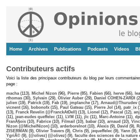
Home
Archives
Publications
Podcasts
Videos
B
Contributeurs actifs
Voici la liste des principaux contributeurs du blog par leurs commentair
page :
macha
(113),
Michel Nizon
(96),
Pierre
(85),
Fabien
(66),
herve
(66),
lea
rthomas
(30),
Sylvain
(29),
Olivier Auber
(29),
Daniel COHEN-ZARDI
(2
julien
(19),
Patrick
(19),
Fab
(19),
jmplanche
(17),
Arnaud@Thurudev (
vicnent
(16),
bobonofx
(15),
Paul Gateau
(15),
Pierre Jol
(14),
patr_ix
(
(13),
Franck Revelin (@FranckAtDell)
(13),
Lionel
(12),
Pascal
(12),
anj
(11),
jean-eudes queffelec
(11),
LVM
(11),
jlc
(11),
Marc-Antoine
(11),
dp
FranÃ§ois
(10),
Fabrice
(10),
Filmail
(10),
babar
(10),
arnaud
(10),
Vinc
Nizon (@MichelNizon)
(10),
arderborelnot
(10),
Alexis
(9),
David
(9),
R
ZISERMAN
(9),
Olivier Travers
(9),
Chris
(9),
jequeffelec
(9),
Yann
(9),
YgriÃ©
(9),
(@olivez) (@olivez)
(9),
faculte des sciences de la nature e