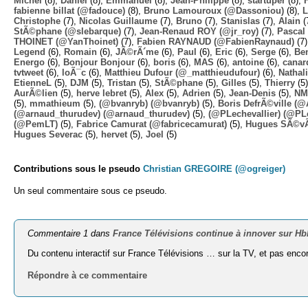
Michel
(8),
Daniel
(8),
Emmanuel
(8),
Jean-Philippe
(8),
startuper
(8),
fabienne billat (@fadouce)
(8),
Bruno Lamouroux (@Dassoniou)
(8),
L
Christophe
(7),
Nicolas Guillaume
(7),
Bruno
(7),
Stanislas
(7),
Alain
(
StÃ©phane (@slebarque)
(7),
Jean-Renaud ROY (@jr_roy)
(7),
Pascal 
THOINET (@YanThoinet)
(7),
Fabien RAYNAUD (@FabienRaynaud)
(7
Legend
(6),
Romain
(6),
JÃ©rÃ´me
(6),
Paul
(6),
Eric
(6),
Serge
(6),
Ben
Energo
(6),
Bonjour Bonjour
(6),
boris
(6),
MAS
(6),
antoine
(6),
canar
tvtweet
(6),
loÃ¯c
(6),
Matthieu Dufour (@_matthieudufour)
(6),
Nathal
EtienneL
(5),
DJM
(5),
Tristan
(5),
StÃ©phane
(5),
Gilles
(5),
Thierry
(5
AurÃ©lien
(5),
herve lebret
(5),
Alex
(5),
Adrien
(5),
Jean-Denis
(5),
NM
(5),
mmathieum
(5),
(@bvanryb) (@bvanryb)
(5),
Boris DefrÃ©ville (
(@arnaud_thurudev) (@arnaud_thurudev)
(5),
(@PLechevallier) (@PLe
(@PemLT)
(5),
Fabrice Camurat (@fabricecamurat)
(5),
Hugues SÃ©v
Hugues Severac
(5),
hervet
(5),
Joel
(5)
Contributions sous le pseudo
Christian GREGOIRE (@ogreiger)
Un seul commentaire sous ce pseudo.
Commentaire 1 dans
France Télévisions continue à innover sur H
Du contenu interactif sur France Télévisions … sur la TV, et pas enco
Répondre à ce commentaire