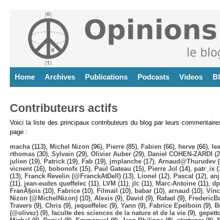
Home
Archives
Publications
Podcasts
Videos
B
Contributeurs actifs
Voici la liste des principaux contributeurs du blog par leurs commentair
page :
macha
(113),
Michel Nizon
(96),
Pierre
(85),
Fabien
(66),
herve
(66),
lea
rthomas
(30),
Sylvain
(29),
Olivier Auber
(29),
Daniel COHEN-ZARDI
(2
julien
(19),
Patrick
(19),
Fab
(19),
jmplanche
(17),
Arnaud@Thurudev (
vicnent
(16),
bobonofx
(15),
Paul Gateau
(15),
Pierre Jol
(14),
patr_ix
(
(13),
Franck Revelin (@FranckAtDell)
(13),
Lionel
(12),
Pascal
(12),
anj
(11),
jean-eudes queffelec
(11),
LVM
(11),
jlc
(11),
Marc-Antoine
(11),
dp
FranÃ§ois
(10),
Fabrice
(10),
Filmail
(10),
babar
(10),
arnaud
(10),
Vinc
Nizon (@MichelNizon)
(10),
Alexis
(9),
David
(9),
Rafael
(9),
FredericB
Travers
(9),
Chris
(9),
jequeffelec
(9),
Yann
(9),
Fabrice Epelboin
(9),
B
(@olivez)
(9),
faculte des sciences de la nature et de la vie
(9),
gepett