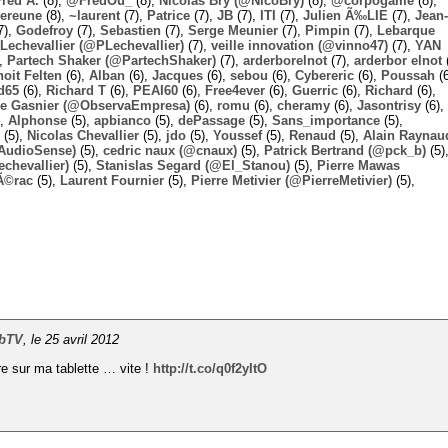
Fred A.
(8),
@FredOu_
(8),
Nicolas Bry (@NicoBry)
(8),
@corpogame
(8),
ereune
(8),
~laurent
(7),
Patrice
(7),
JB
(7),
ITI
(7),
Julien Ã‰LIE
(7),
Jean-
7),
Godefroy
(7),
Sebastien
(7),
Serge Meunier
(7),
Pimpin
(7),
Lebarque
Lechevallier (@PLechevallier)
(7),
veille innovation (@vinno47)
(7),
YAN
),
Partech Shaker (@PartechShaker)
(7),
arderborelnot
(7),
arderbor elnot
(
oit Felten
(6),
Alban
(6),
Jacques
(6),
sebou
(6),
Cybereric
(6),
Poussah
(6
d65
(6),
Richard T
(6),
PEAI60
(6),
Free4ever
(6),
Guerric
(6),
Richard
(6),
ie Gasnier (@ObservaEmpresa)
(6),
romu
(6),
cheramy
(6),
Jasontrisy
(6),
),
Alphonse
(5),
apbianco
(5),
dePassage
(5),
Sans_importance
(5),
(5),
Nicolas Chevallier
(5),
jdo
(5),
Youssef
(5),
Renaud
(5),
Alain Raynau
@AudioSense)
(5),
cedric naux (@cnaux)
(5),
Patrick Bertrand (@pck_b)
(5)
chevallier)
(5),
Stanislas Segard (@El_Stanou)
(5),
Pierre Mawas
Ã©rac
(5),
Laurent Fournier
(5),
Pierre Metivier (@PierreMetivier)
(5),
bbTV
, le 25 avril 2012
re sur ma tablette … vite !
http://t.co/q0f2yItO