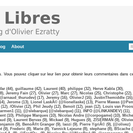
log
About
es. Vous pouvez cliquer sur leur lien pour obtenir leurs commentaires dans ce
far
(44),
guillaume
(42),
Laurent
(40),
philippe
(32),
Herve Kabla
(30),
8),
Jeremy Fain
(27),
Olivier
(27),
Marc
(27),
Nicolas
(25),
Christophe
(22),
@arnaud_thurudev)
(17),
Jeremy
(16),
OlivierJ
(16),
JustinThemiddle
(16)
14),
Jerome
(13),
Lionel LaskÃ© (@lionellaske)
(13),
Pierre Mawas (@Pe
(12),
/Olivier
(12),
Phil Jeudy
(12),
Benoit
(12),
jean
(12),
Louis van Proos
armen1
(11),
(@slebarque) (@slebarque)
(11),
INFO (@LINKANDEV)
(11),
ent
(10),
Philippe Marques
(10),
Nicolas Andre (@corpogame)
(10),
Miche
aud
(9),
Laurent Bervas
(9),
Mickael
(9),
Hugues
(9),
ZISERMAN
(9),
Olivie
enjamin
(9),
BenoÃ®t Granger
(9),
laozi
(9),
Pierre YgriÃ©
(9),
(@olivez)
ot
(9),
Frederic
(8),
Marie
(8),
Yannick Lejeune
(8),
stephane
(8),
BScache
(