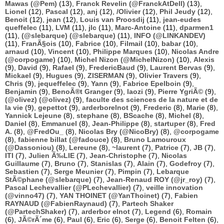
Mawas (@Pem)
(13),
Franck Revelin (@FranckAtDell)
(13),
Lionel
(12),
Pascal
(12),
anj
(12),
/Olivier
(12),
Phil Jeudy
(12),
Benoit
(12),
jean
(12),
Louis van Proosdij
(11),
jean-eudes
queffelec
(11),
LVM
(11),
jlc
(11),
Marc-Antoine
(11),
dparmen1
(11),
(@slebarque) (@slebarque)
(11),
INFO (@LINKANDEV)
(11),
FranÃ§ois
(10),
Fabrice
(10),
Filmail
(10),
babar
(10),
arnaud
(10),
Vincent
(10),
Philippe Marques
(10),
Nicolas Andre
(@corpogame)
(10),
Michel Nizon (@MichelNizon)
(10),
Alexis
(9),
David
(9),
Rafael
(9),
FredericBaud
(9),
Laurent Bervas
(9),
Mickael
(9),
Hugues
(9),
ZISERMAN
(9),
Olivier Travers
(9),
Chris
(9),
jequeffelec
(9),
Yann
(9),
Fabrice Epelboin
(9),
Benjamin
(9),
BenoÃ®t Granger
(9),
laozi
(9),
Pierre YgriÃ©
(9),
(@olivez) (@olivez)
(9),
faculte des sciences de la nature et de
la vie
(9),
gepettot
(9),
arderborelnot
(9),
Frederic
(8),
Marie
(8),
Yannick Lejeune
(8),
stephane
(8),
BScache
(8),
Michel
(8),
Daniel
(8),
Emmanuel
(8),
Jean-Philippe
(8),
startuper
(8),
Fred
A.
(8),
@FredOu_
(8),
Nicolas Bry (@NicoBry)
(8),
@corpogame
(8),
fabienne billat (@fadouce)
(8),
Bruno Lamouroux
(@Dassoniou)
(8),
Lereune
(8),
~laurent
(7),
Patrice
(7),
JB
(7),
ITI
(7),
Julien Ã‰LIE
(7),
Jean-Christophe
(7),
Nicolas
Guillaume
(7),
Bruno
(7),
Stanislas
(7),
Alain
(7),
Godefroy
(7),
Sebastien
(7),
Serge Meunier
(7),
Pimpin
(7),
Lebarque
StÃ©phane (@slebarque)
(7),
Jean-Renaud ROY (@jr_roy)
(7),
Pascal Lechevallier (@PLechevallier)
(7),
veille innovation
(@vinno47)
(7),
YAN THOINET (@YanThoinet)
(7),
Fabien
RAYNAUD (@FabienRaynaud)
(7),
Partech Shaker
(@PartechShaker)
(7),
arderbor elnot
(7),
Legend
(6),
Romain
(6),
JÃ©rÃ´me
(6),
Paul
(6),
Eric
(6),
Serge
(6),
Benoit Felten
(6),