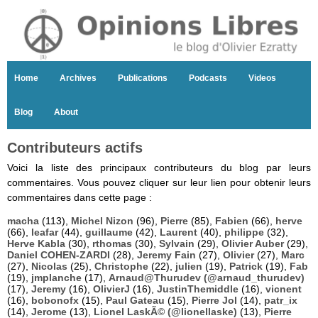
Home
Archives
Publications
Podcasts
Videos
Blog
About
Contributeurs actifs
Voici la liste des principaux contributeurs du blog par leurs
commentaires. Vous pouvez cliquer sur leur lien pour obtenir leurs
commentaires dans cette page :
macha
(113),
Michel Nizon
(96),
Pierre
(85),
Fabien
(66),
herve
(66),
leafar
(44),
guillaume
(42),
Laurent
(40),
philippe
(32),
Herve Kabla
(30),
rthomas
(30),
Sylvain
(29),
Olivier Auber
(29),
Daniel COHEN-ZARDI
(28),
Jeremy Fain
(27),
Olivier
(27),
Marc
(27),
Nicolas
(25),
Christophe
(22),
julien
(19),
Patrick
(19),
Fab
(19),
jmplanche
(17),
Arnaud@Thurudev (@arnaud_thurudev)
(17),
Jeremy
(16),
OlivierJ
(16),
JustinThemiddle
(16),
vicnent
(16),
bobonofx
(15),
Paul Gateau
(15),
Pierre Jol
(14),
patr_ix
(14),
Jerome
(13),
Lionel LaskÃ© (@lionellaske)
(13),
Pierre