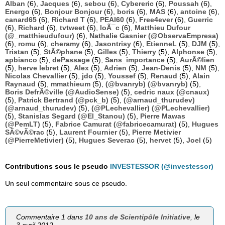
Alban
(6),
Jacques
(6),
sebou
(6),
Cybereric
(6),
Poussah
(6),
Energo
(6),
Bonjour Bonjour
(6),
boris
(6),
MAS
(6),
antoine
(6),
canard65
(6),
Richard T
(6),
PEAI60
(6),
Free4ever
(6),
Guerric
(6),
Richard
(6),
tvtweet
(6),
loÃ¯c
(6),
Matthieu Dufour
(@_matthieudufour)
(6),
Nathalie Gasnier (@ObservaEmpresa)
(6),
romu
(6),
cheramy
(6),
Jasontrisy
(6),
EtienneL
(5),
DJM
(5),
Tristan
(5),
StÃ©phane
(5),
Gilles
(5),
Thierry
(5),
Alphonse
(5),
apbianco
(5),
dePassage
(5),
Sans_importance
(5),
AurÃ©lien
(5),
herve lebret
(5),
Alex
(5),
Adrien
(5),
Jean-Denis
(5),
NM
(5),
Nicolas Chevallier
(5),
jdo
(5),
Youssef
(5),
Renaud
(5),
Alain
Raynaud
(5),
mmathieum
(5),
(@bvanryb) (@bvanryb)
(5),
Boris DefrÃ©ville (@AudioSense)
(5),
cedric naux (@cnaux)
(5),
Patrick Bertrand (@pck_b)
(5),
(@arnaud_thurudev)
(@arnaud_thurudev)
(5),
(@PLechevallier) (@PLechevallier)
(5),
Stanislas Segard (@El_Stanou)
(5),
Pierre Mawas
(@PemLT)
(5),
Fabrice Camurat (@fabricecamurat)
(5),
Hugues
SÃ©vÃ©rac
(5),
Laurent Fournier
(5),
Pierre Metivier
(@PierreMetivier)
(5),
Hugues Severac
(5),
hervet
(5),
Joel
(5)
Contributions sous le pseudo
INVESTESSOR (@investessor)
Un seul commentaire sous ce pseudo.
Commentaire 1 dans
10 ans de Scientipôle Initiative
, le