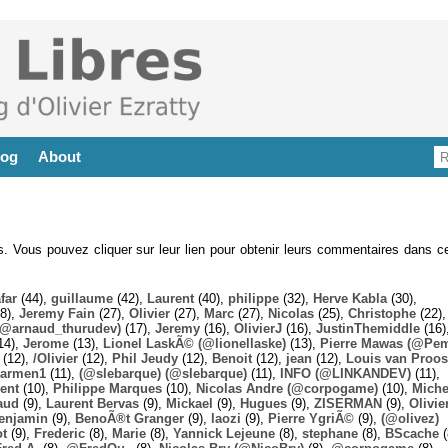
log
About
es. Vous pouvez cliquer sur leur lien pour obtenir leurs commentaires dans ce
far
(44),
guillaume
(42),
Laurent
(40),
philippe
(32),
Herve Kabla
(30),
8),
Jeremy Fain
(27),
Olivier
(27),
Marc
(27),
Nicolas
(25),
Christophe
(22),
@arnaud_thurudev)
(17),
Jeremy
(16),
OlivierJ
(16),
JustinThemiddle
(16)
14),
Jerome
(13),
Lionel LaskÃ© (@lionellaske)
(13),
Pierre Mawas (@Pe
(12),
/Olivier
(12),
Phil Jeudy
(12),
Benoit
(12),
jean
(12),
Louis van Proos
armen1
(11),
(@slebarque) (@slebarque)
(11),
INFO (@LINKANDEV)
(11),
ent
(10),
Philippe Marques
(10),
Nicolas Andre (@corpogame)
(10),
Miche
aud
(9),
Laurent Bervas
(9),
Mickael
(9),
Hugues
(9),
ZISERMAN
(9),
Olivie
enjamin
(9),
BenoÃ®t Granger
(9),
laozi
(9),
Pierre YgriÃ©
(9),
(@olivez)
ot
(9),
Frederic
(8),
Marie
(8),
Yannick Lejeune
(8),
stephane
(8),
BScache
(