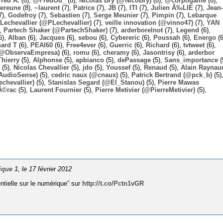
Fred A.
(8),
@FredOu_
(8),
Nicolas Bry (@NicoBry)
(8),
@corpogame
(8),
ereune
(8),
~laurent
(7),
Patrice
(7),
JB
(7),
ITI
(7),
Julien Ã‰LIE
(7),
Jean-
7),
Godefroy
(7),
Sebastien
(7),
Serge Meunier
(7),
Pimpin
(7),
Lebarque
Lechevallier (@PLechevallier)
(7),
veille innovation (@vinno47)
(7),
YAN
),
Partech Shaker (@PartechShaker)
(7),
arderborelnot
(7),
Legend
(6),
6),
Alban
(6),
Jacques
(6),
sebou
(6),
Cybereric
(6),
Poussah
(6),
Energo
(6
hard T
(6),
PEAI60
(6),
Free4ever
(6),
Guerric
(6),
Richard
(6),
tvtweet
(6),
 (@ObservaEmpresa)
(6),
romu
(6),
cheramy
(6),
Jasontrisy
(6),
arderbor
Thierry
(5),
Alphonse
(5),
apbianco
(5),
dePassage
(5),
Sans_importance
(
(5),
Nicolas Chevallier
(5),
jdo
(5),
Youssef
(5),
Renaud
(5),
Alain Raynau
@AudioSense)
(5),
cedric naux (@cnaux)
(5),
Patrick Bertrand (@pck_b)
(5)
chevallier)
(5),
Stanislas Segard (@El_Stanou)
(5),
Pierre Mawas
Ã©rac
(5),
Laurent Fournier
(5),
Pierre Metivier (@PierreMetivier)
(5),
ique 1
, le 17 février 2012
ntielle sur le numérique” sur
http://t.co/Pctn1vGR