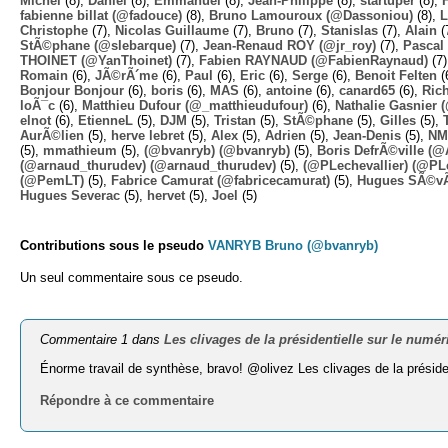
Michel
(8),
Daniel
(8),
Emmanuel
(8),
Jean-Philippe
(8),
startuper
(8),
fabienne billat (@fadouce)
(8),
Bruno Lamouroux (@Dassoniou)
(8),
L
Christophe
(7),
Nicolas Guillaume
(7),
Bruno
(7),
Stanislas
(7),
Alain
(
StÃ©phane (@slebarque)
(7),
Jean-Renaud ROY (@jr_roy)
(7),
Pascal 
THOINET (@YanThoinet)
(7),
Fabien RAYNAUD (@FabienRaynaud)
(7
Romain
(6),
JÃ©rÃ´me
(6),
Paul
(6),
Eric
(6),
Serge
(6),
Benoit Felten
(
Bonjour Bonjour
(6),
boris
(6),
MAS
(6),
antoine
(6),
canard65
(6),
Ric
loÃ¯c
(6),
Matthieu Dufour (@_matthieudufour)
(6),
Nathalie Gasnier
elnot
(6),
EtienneL
(5),
DJM
(5),
Tristan
(5),
StÃ©phane
(5),
Gilles
(5),
AurÃ©lien
(5),
herve lebret
(5),
Alex
(5),
Adrien
(5),
Jean-Denis
(5),
NM
(5),
mmathieum
(5),
(@bvanryb) (@bvanryb)
(5),
Boris DefrÃ©ville (
(@arnaud_thurudev) (@arnaud_thurudev)
(5),
(@PLechevallier) (@PLe
(@PemLT)
(5),
Fabrice Camurat (@fabricecamurat)
(5),
Hugues SÃ©v
Hugues Severac
(5),
hervet
(5),
Joel
(5)
Contributions sous le pseudo
VANRYB Bruno (@bvanryb)
Un seul commentaire sous ce pseudo.
Commentaire 1 dans
Les clivages de la présidentielle sur le numér
Énorme travail de synthèse, bravo! @olivez Les clivages de la préside
Répondre à ce commentaire