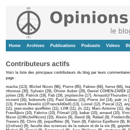
Home
Archives
Publications
Podcasts
Videos
B
Contributeurs actifs
Voici la liste des principaux contributeurs du blog par leurs commentair
page :
macha
(113),
Michel Nizon
(96),
Pierre
(85),
Fabien
(66),
herve
(66),
lea
rthomas
(30),
Sylvain
(29),
Olivier Auber
(29),
Daniel COHEN-ZARDI
(2
julien
(19),
Patrick
(19),
Fab
(19),
jmplanche
(17),
Arnaud@Thurudev (
vicnent
(16),
bobonofx
(15),
Paul Gateau
(15),
Pierre Jol
(14),
patr_ix
(
(13),
Franck Revelin (@FranckAtDell)
(13),
Lionel
(12),
Pascal
(12),
anj
(11),
jean-eudes queffelec
(11),
LVM
(11),
jlc
(11),
Marc-Antoine
(11),
dp
FranÃ§ois
(10),
Fabrice
(10),
Filmail
(10),
babar
(10),
arnaud
(10),
Vinc
Nizon (@MichelNizon)
(10),
Alexis
(9),
David
(9),
Rafael
(9),
FredericB
Travers
(9),
Chris
(9),
jequeffelec
(9),
Yann
(9),
Fabrice Epelboin
(9),
B
(@olivez)
(9),
faculte des sciences de la nature et de la vie
(9),
gepett